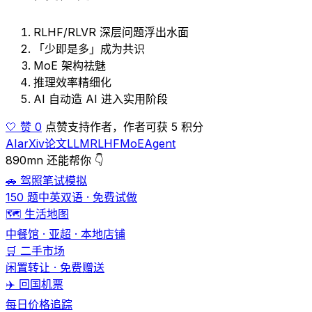
RLHF/RLVR 深层问题浮出水面
「少即是多」成为共识
MoE 架构祛魅
推理效率精细化
AI 自动造 AI 进入实用阶段
🤍 赞 0
点赞支持作者，作者可获 5 积分
AI
arXiv
论文
LLM
RLHF
MoE
Agent
890mn 还能帮你 👇
🚗 驾照笔试模拟
150 题中英双语 · 免费试做
🗺️ 生活地图
中餐馆 · 亚超 · 本地店铺
🛒 二手市场
闲置转让 · 免费赠送
✈️ 回国机票
每日价格追踪