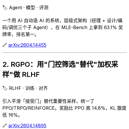
🏷️ Agent · 模型 · 评测
一个用 AI 自动造 AI 的系统，层级式架构（经理 + 设计/编
码/调优三个子 Agent），在 MLE-Bench 上拿到 63.1% 奖
牌率，排名第一。
🔗
arXiv:2604.14455
2. RGPO：用"门控筛选"替代"加权采
样"做 RLHF
🏷️ RLHF · 训练 · 对齐
引入平滑「接受门」替代重要性采样，统一了
PPO/TRPO/REINFORCE。奖励比 PPO 高 14.8%，KL 散度
低 16%。
🔗
arXiv:2604.14895