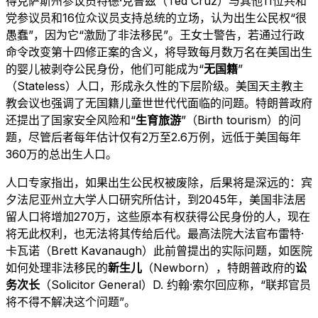
得克萨斯州参议员特德·克鲁兹（Ted Cruz）与其他11位共和
党参议员和16位众议员支持总统的立场，认为出生公民权“很
愚蠢”，因为它“激励了非法移民”。王女士警告，若通过行政
命令改变第十四修正案的含义，将导致每月数万名在美国出生
的婴儿被剥夺公民身份，他们可能成为“
无国籍
”
（Stateless）人口，形成永久性的下层阶级。美国天主教主
教会议也强调了无国籍儿童世世代代面临的问题。特朗普政府
还提出了国家安全风险和“
生育旅游
”（Birth tourism）的问
题，尽管后者每年估计仅有2万至2.6万例，远低于美国每年
360万的总出生人口。
人口专家指出，如果出生公民权被废除，后果将是深远的：宾
夕法尼亚州立大学人口研究所估计，到2045年，美国非法居
留人口将增加270万，这些原本有权获得公民身份的人，现在
将无此权利，也无法将其传给后代。最高法院大法官布雷特·
卡瓦诺（Brett Kavanaugh）此前曾提出的实际问题，如医院
如何处理非法移民的
新生儿
（Newborn），特朗普政府的
讼
务次长
（Solicitor General）D. 约翰·索尔回应称，“联邦官员
将不得不解决这个问题”。