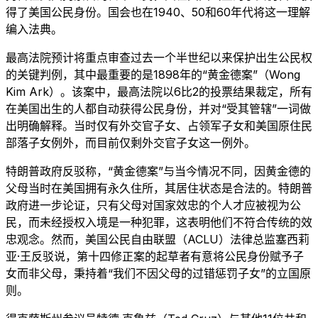
得了美国公民身份。国会也在1940、50和60年代将这一理解
编入法典。
最高法院预计将重点审查过去一个半世纪以来保护出生公民权
的关键判例，其中最重要的是1898年的“黄金德案”（Wong
Kim Ark）。该案中，最高法院以6比2的投票结果裁定，所有
在美国出生的人都自动获得公民身份，并对“受其管辖”一词做
出明确解释。当时仅有外交官子女、占领军子女和美国原住民
部落子女例外，而目前仅剩外交官子女这一例外。
特朗普政府反驳称，“黄金德案”与当今情况不同，因黄金德的
父母当时在美国拥有永久住所，其居住状态是合法的。特朗普
政府进一步论证，只有父母对国家效忠的个人才应被视为公
民，而未经授权入境是一种犯罪，这表明他们不符合传统的效
忠观念。然而，美国公民自由联盟（ACLU）法律总监塞西莉
亚·王反驳说，第十四修正案的起草者有意将公民身份赋予子
女而非父母，秉持着“我们不因父母的过错惩罚子女”的立国原
则。