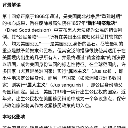
背景解读
第十四修正案于1868年通过，是美国南北战争后“重建时期”
的核心成果，旨在废除最高法院在1857年“
斯科特案裁决
”
（Dred Scott decision）中宣布黑人无法成为公民的错误判
例。其“公民条款”——“所有在美国出生或归化并受其管辖的
人，均为美国公民”——是美国公民身份的基石。尽管最初的
重点是赋予前奴隶公民权，但其宽泛的措辞很快使其适用于在
美国境内出生的几乎所有人，并最终通过“黄金德案”的判决得
以巩固，成为美国身份认同的标志性特征。在全球范围内，许
多国家（尤其是美洲国家）实行“
属地主义
”（Jus soli），即
出生地决定公民身份，而另一些国家（如欧洲和亚洲多数国
家）则实行“
属人主义
”（Jus sanguinis），即公民身份随父
母国籍而定。因此，美国并非唯一实行出生公民权的国家。近
年来，出生公民权在美国移民辩论中成为一个争议焦点，保守
派政治家常将其作为收紧移民政策的切入点。
本地化影响