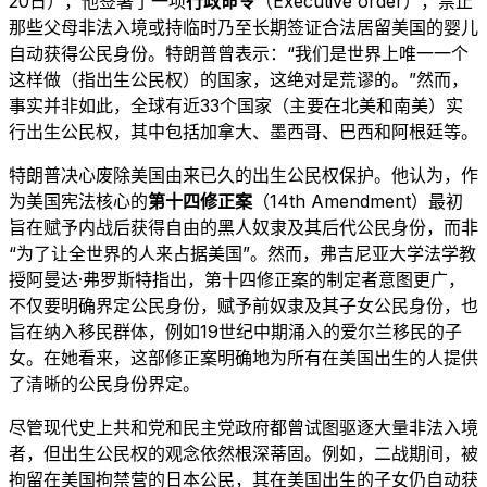
20日），他签署了一项
行政命令
（Executive order），禁止
那些父母非法入境或持临时乃至长期签证合法居留美国的婴儿
自动获得公民身份。特朗普曾表示：“我们是世界上唯一一个
这样做（指出生公民权）的国家，这绝对是荒谬的。”然而，
事实并非如此，全球有近33个国家（主要在北美和南美）实
行出生公民权，其中包括加拿大、墨西哥、巴西和阿根廷等。
特朗普决心废除美国由来已久的出生公民权保护。他认为，作
为美国宪法核心的
第十四修正案
（14th Amendment）最初
旨在赋予内战后获得自由的黑人奴隶及其后代公民身份，而非
“为了让全世界的人来占据美国”。然而，弗吉尼亚大学法学教
授阿曼达·弗罗斯特指出，第十四修正案的制定者意图更广，
不仅要明确界定公民身份，赋予前奴隶及其子女公民身份，也
旨在纳入移民群体，例如19世纪中期涌入的爱尔兰移民的子
女。在她看来，这部修正案明确地为所有在美国出生的人提供
了清晰的公民身份界定。
尽管现代史上共和党和民主党政府都曾试图驱逐大量非法入境
者，但出生公民权的观念依然根深蒂固。例如，二战期间，被
拘留在美国拘禁营的日本公民，其在美国出生的子女仍自动获