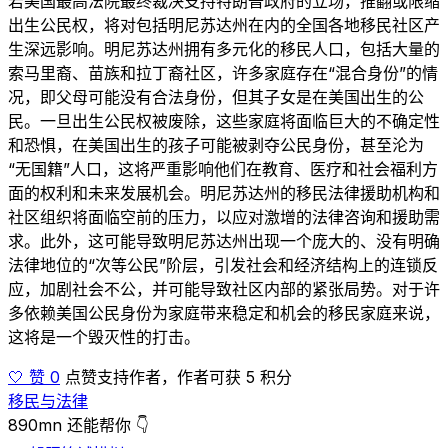
若美国最高法院最终裁决支持特朗普政府的立场，推翻或限缩
出生公民权，将对包括明尼苏达州在内的全国各地移民社区产
生深远影响。明尼苏达州拥有多元化的移民人口，包括大量的
索马里裔、苗族和拉丁裔社区，许多家庭存在“混合身份”的情
况，即父母可能没有合法身份，但其子女是在美国出生的公
民。一旦出生公民权被废除，这些家庭将面临巨大的不确定性
和恐惧，在美国出生的孩子可能被剥夺公民身份，甚至沦为
“无国籍”人口，这将严重影响他们在教育、医疗和社会福利方
面的权利和未来发展机会。明尼苏达州的移民法律援助机构和
社区组织将面临空前的压力，以应对激增的法律咨询和援助需
求。此外，这可能导致明尼苏达州出现一个庞大的、没有明确
法律地位的“次等公民”阶层，引发社会和经济结构上的连锁反
应，加剧社会不公，并可能导致社区内部的紧张局势。对于许
多依赖美国公民身份为家庭带来稳定和机会的移民家庭来说，
这将是一个毁灭性的打击。
🤍 赞 0
点赞支持作者，作者可获 5 积分
移民与法律
890mn 还能帮你 👇