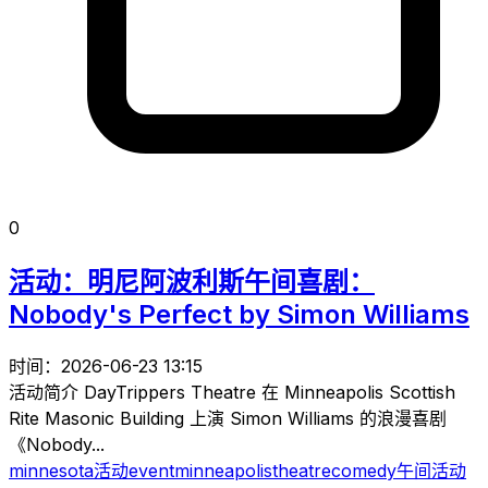
0
活动：明尼阿波利斯午间喜剧：
Nobody's Perfect by Simon Williams
时间：2026-06-23 13:15
活动简介 DayTrippers Theatre 在 Minneapolis Scottish
Rite Masonic Building 上演 Simon Williams 的浪漫喜剧
《Nobody...
minnesota
活动
event
minneapolis
theatre
comedy
午间活动