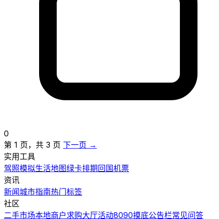
0
第 1 页，共 3 页
下一页 →
实用工具
驾照模拟
生活地图
绿卡排期
回国机票
资讯
新闻
城市指南
热门
标签
社区
二手市场
本地商户
求购大厅
活动
8090摸底
公告栏
常见问答