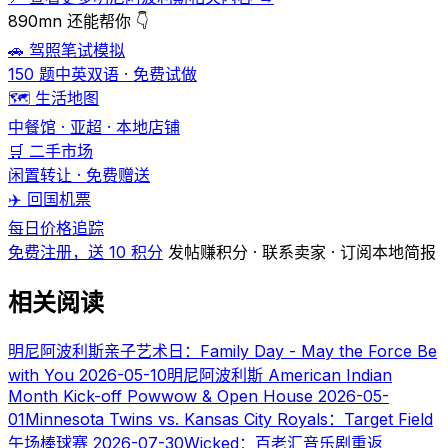
890mn 还能帮你 👇
🚗 驾照笔试模拟
150 题中英双语 · 免费试做
🗺️ 生活地图
中餐馆 · 亚超 · 本地店铺
🛒 二手市场
闲置转让 · 免费赠送
✈️ 回国机票
每日价格追踪
免费注册，送 10 积分
发帖赚积分 · 联系卖家 · 订阅本地简报
相关阅读
明尼阿波利斯亲子艺术日：Family Day - May the Force Be
with You
2026-05-10
明尼阿波利斯 American Indian
Month Kick-off Powwow & Open House
2026-05-
01
Minnesota Twins vs. Kansas City Royals：Target Field
午场棒球赛
2026-07-30
Wicked：百老汇音乐剧重返