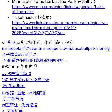
Minnesota Twins Bark at the Park 官方说明：
https://www.mlb.com/twins/tickets/specials/bark-
at-the-park
Ticketmaster 场次页：
https://www.ticketmaster.com/minnesota-twins-vs-
miami-marlins-minneapolis-05-12-
2026/event/Z7r9jZ1A7Q8ox
🤍 赞 0
点赞支持作者，作者可获 5 积分
minnesota
活动
event
minneapolis
twins
baseball
pet-friendly
亲子
体育
event
活动
📍 查看更多明尼阿波利斯相关内容 →
890mn 还能帮你 👇
🚗 驾照笔试模拟
150 题中英双语 · 免费试做
🗺️ 生活地图
中餐馆 · 亚超 · 本地店铺
🛒 二手市场
闲置转让 · 免费赠送
✈️ 回国机票