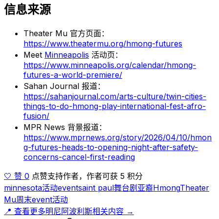
信息来源
Theater Mu 官方页面：
https://www.theatermu.org/hmong-futures
Meet
Minneapolis
活动页：
https://www.minneapolis.org/calendar/hmong-
futures-a-world-premiere/
Sahan Journal 报道：
https://sahanjournal.com/arts-culture/twin-cities-
things-to-do-hmong-play-international-fest-afro-
fusion/
MPR News 背景报道：
https://www.mprnews.org/story/2026/04/10/hmon
g-futures-heads-to-opening-night-after-safety-
concerns-cancel-first-reading
🤍 赞 0
点赞支持作者，作者可获 5 积分
minnesota
活动
event
saint paul
舞台剧
亚裔
Hmong
Theater
Mu
周末
event
活动
📍 查看更多明尼阿波利斯相关内容 →