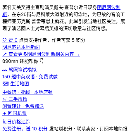
著名艾美奖得主喜剧演员戴夫·查普尔近日现身
明尼阿波利
斯
，在东26街与尼科莱大道附近的纪念地，为已故的音响工
程师亚历克斯·普雷蒂献上鲜花。此举引发当地社区关注，展
现了演艺圈人士对幕后英雄的深切敬意与社区情感。
🤍 赞 0
点赞支持作者，作者可获 5 积分
明尼苏达本地新闻
📍 查看更多明尼阿波利斯相关内容 →
890mn 还能帮你 👇
🚗 驾照笔试模拟
150 题中英双语 · 免费试做
🗺️ 生活地图
中餐馆 · 亚超 · 本地店铺
🛒 二手市场
闲置转让 · 免费赠送
✈️ 回国机票
每日价格追踪
免费注册，送 10 积分
发帖赚积分 · 联系卖家 · 订阅本地简报