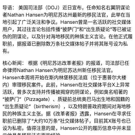
导语： 美国司法部（DOJ）近日宣布，任命知名右翼阴谋论
者Nathan Hansen为明尼苏达州最新的移民法官，此举在当
地引起了广泛关注和争议。Hansen曾是一名活跃的社交媒体
用户，其过往言论包括传播“披萨门”和“出生质疑论”等已被证
伪的阴谋论，以及针对海地移民的种族主义言论。在他正式履
职前，据报道已删除数万条社交媒体帖子并将其账号设为私
有。
核心新闻： 根据《明尼苏达改革者报》的报道，司法部已任
命律师Nathan Hansen为明尼苏达州新任移民法官。
Hansen本周将开始在斯内林堡移民法庭（位于惠普尔大楼
内）审理移民案件。此前，Hansen在社交媒体平台X上异常
活跃，曾多次支持并传播被揭穿的阴谋论，例如臭名昭著的
“披萨门”（Pizzagate）、质疑前总统奥巴马出生地和国籍的
“出生质疑论”（birtherism），以及特朗普政府期间对海地移
民的种族主义主张。据《改革者报》透露，Hansen在寻求任
职前已删除了“大约10万条”社交媒体帖子，目前其X账号也已
设为私密。值得注意的是，Hansen公开的履历信息中并未显