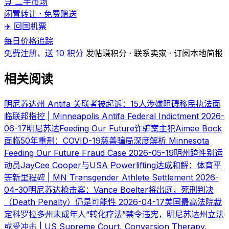
🛒 二手市场
闲置转让 · 免费赠送
✈️ 回国机票
每日价格追踪
免费注册，送 10 积分
发帖赚积分 · 联系卖家 · 订阅本地简报
相关阅读
明尼苏达州 Antifa 关联者被起诉：15人涉嫌阻碍移民执法面
临联邦指控 | Minneapolis Antifa Federal Indictment
2026-
06-17
明尼苏达Feeding Our Future诈骗案主犯Aimee Bock
面临50年重刑：COVID-19慈善骗局深度解析 Minnesota
Feeding Our Future Fraud Case
2026-05-19
明州跨性别运
动员JayCee Cooper与USA Powerlifting达成和解：体育平
等新里程碑 | MN Transgender Athlete Settlement
2026-
04-30
明尼苏达枪击案：Vance Boelter将出庭，死刑判决
（Death Penalty）仍是可能性
2026-04-17
美国最高法院裁
定科罗拉多州未成年人“转化疗法”禁令违宪，明尼苏达州立法
或受冲击 | US Supreme Court, Conversion Therapy,