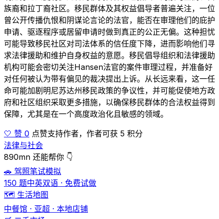
族裔和拉丁裔社区。移民群体及其权益倡导者普遍关注，一位
曾公开传播仇恨和阴谋论言论的法官，能否在审理他们的庇护
申请、驱逐程序或居留申请时做到真正的公正无偏。这种担忧
可能导致移民社区对司法体系的信任度下降，进而影响他们寻
求法律援助和维护自身权益的意愿。移民倡导组织和法律援助
机构可能会密切关注Hansen法官的案件审理过程，并准备好
对任何被认为带有偏见的裁决提出上诉。从长远来看，这一任
命可能加剧明尼苏达州移民政策的争议性，并可能促使地方政
府和社区组织采取更多措施，以确保移民群体的合法权益得到
保障，尤其是在一个高度政治化且敏感的领域。
🤍 赞 0
点赞支持作者，作者可获 5 积分
法律与社会
890mn 还能帮你 👇
🚗 驾照笔试模拟
150 题中英双语 · 免费试做
🗺️ 生活地图
中餐馆 · 亚超 · 本地店铺