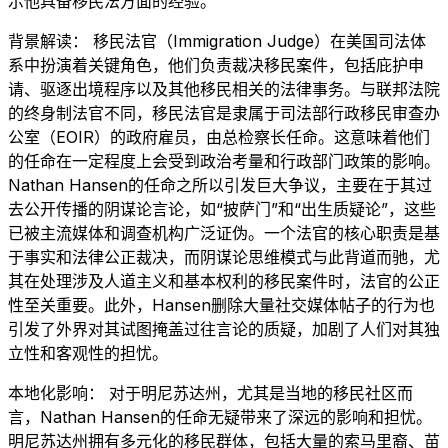
示他具备移民法方面的经验。
背景解读： 移民法官（Immigration Judge）在美国司法体
系中扮演着关键角色，他们负责裁决移民案件，包括庇护申
请、驱逐出境程序以及其他移民相关的法律事务。与联邦法院
的终身制法官不同，移民法官是隶属于司法部行政移民审查办
公室（EOIR）的政府雇员，由总检察长任命。这意味着他们
的任命在一定程度上会受到政治考量和行政部门政策的影响。
Nathan Hansen的任命之所以引发巨大争议，主要在于其过
去公开传播的阴谋论言论，如“披萨门”和“出生质疑论”，这些
已被主流媒体和调查机构广泛证伪。一个法官的核心职责是基
于事实和法律公正裁决，而阴谋论思维模式与此背道而驰，尤
其在处理涉及人道主义和基本权利的移民案件时，法官的公正
性至关重要。此外，Hansen删除大量社交媒体帖子的行为也
引发了外界对其试图掩盖过往言论的质疑，加剧了人们对其独
立性和客观性的担忧。
本地化影响： 对于明尼苏达州，尤其是当地的移民社区而
言，Nathan Hansen的任命无疑带来了深远的影响和担忧。
明尼苏达州拥有多元化的移民群体，包括大量的索马里裔、苗