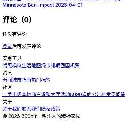
Minnesota Ban Impact
2026-04-01
评论（0）
还没有评论
登录
后可发表评论
实用工具
驾照模拟
生活地图
绿卡排期
回国机票
资讯
新闻
城市指南
热门
标签
社区
二手市场
本地商户
求购大厅
活动
8090摸底
公告栏
常见问答
关于
关于我们
联系我们
隐私政策
© 2026 890mn · 明州人的精神家园