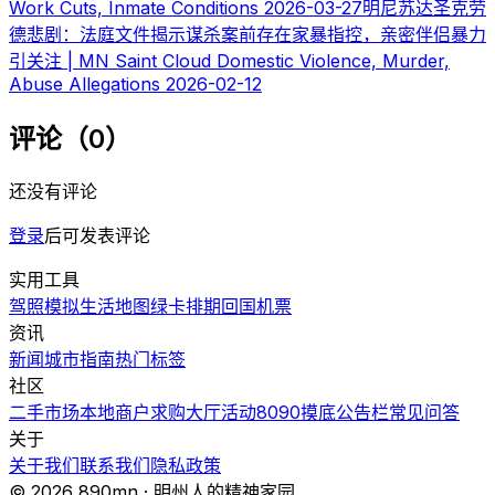
Work Cuts, Inmate Conditions
2026-03-27
明尼苏达圣克劳
德悲剧：法庭文件揭示谋杀案前存在家暴指控，亲密伴侣暴力
引关注 | MN Saint Cloud Domestic Violence, Murder,
Abuse Allegations
2026-02-12
评论（0）
还没有评论
登录
后可发表评论
实用工具
驾照模拟
生活地图
绿卡排期
回国机票
资讯
新闻
城市指南
热门
标签
社区
二手市场
本地商户
求购大厅
活动
8090摸底
公告栏
常见问答
关于
关于我们
联系我们
隐私政策
© 2026 890mn · 明州人的精神家园