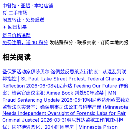
中餐馆 · 亚超 · 本地店铺
🛒 二手市场
闲置转让 · 免费赠送
✈️ 回国机票
每日价格追踪
免费注册，送 10 积分
发帖赚积分 · 联系卖家 · 订阅本地简报
相关阅读
圣保罗活动家伊莎贝尔·洛佩兹反思莱克街抗议：从混乱到联
邦指控 | St. Paul, Lake Street Protest, Federal Charges
Reflection
2026-06-08
明尼苏达 Feeding Our Future 诈骗
案：检察官建议主犯 Aimee Bock 判处50年监禁 | MN
Fraud Sentencing Update
2026-05-19
明尼苏达州亟需独立
监督法医实验室：确保刑事司法公正与科学严谨 (Minnesota
Needs Independent Oversight of Forensic Labs for Fair
Criminal Justice)
2026-03-31
明尼苏达监狱工作削减引担
忧：囚犯待遇恶化，20小时困牢房 | Minnesota Prison