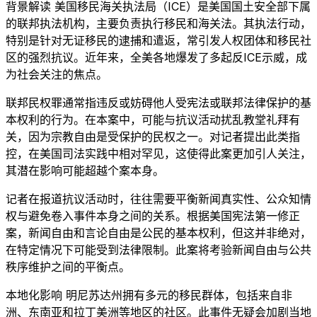
背景解读 美国移民海关执法局（ICE）是美国国土安全部下属
的联邦执法机构，主要负责执行移民和海关法。其执法行动，
特别是针对无证移民的逮捕和遣返，常引发人权团体和移民社
区的强烈抗议。近年来，全美各地爆发了多起反ICE示威，成
为社会关注的焦点。
联邦民权罪通常指违反或妨碍他人受宪法或联邦法律保护的基
本权利的行为。在本案中，可能与抗议活动扰乱教堂礼拜有
关，因为宗教自由是受保护的民权之一。对记者提出此类指
控，在美国司法实践中相对罕见，这使得此案更加引人关注，
其潜在影响可能超越个案本身。
记者在报道抗议活动时，往往需要平衡新闻真实性、公众知情
权与避免卷入事件本身之间的关系。根据美国宪法第一修正
案，新闻自由和言论自由是公民的基本权利，但这并非绝对，
在特定情况下可能受到法律限制。此案将考验新闻自由与公共
秩序维护之间的平衡点。
本地化影响 明尼苏达州拥有多元的移民群体，包括来自非
洲、东南亚和拉丁美洲等地区的社区。此事件无疑会加剧当地