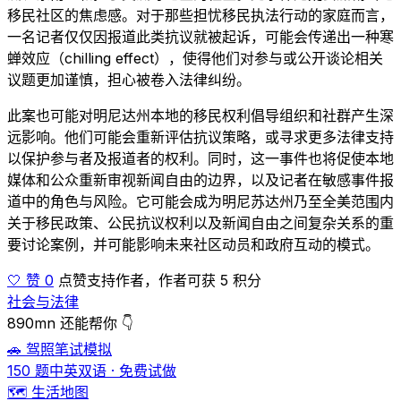
移民社区的焦虑感。对于那些担忧移民执法行动的家庭而言，
一名记者仅仅因报道此类抗议就被起诉，可能会传递出一种寒
蝉效应（chilling effect），使得他们对参与或公开谈论相关
议题更加谨慎，担心被卷入法律纠纷。
此案也可能对明尼达州本地的移民权利倡导组织和社群产生深
远影响。他们可能会重新评估抗议策略，或寻求更多法律支持
以保护参与者及报道者的权利。同时，这一事件也将促使本地
媒体和公众重新审视新闻自由的边界，以及记者在敏感事件报
道中的角色与风险。它可能会成为明尼苏达州乃至全美范围内
关于移民政策、公民抗议权利以及新闻自由之间复杂关系的重
要讨论案例，并可能影响未来社区动员和政府互动的模式。
🤍 赞 0
点赞支持作者，作者可获 5 积分
社会与法律
890mn 还能帮你 👇
🚗 驾照笔试模拟
150 题中英双语 · 免费试做
🗺️ 生活地图