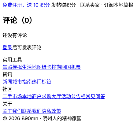
免费注册，送 10 积分
发帖赚积分 · 联系卖家 · 订阅本地简报
评论（0）
还没有评论
登录
后可发表评论
实用工具
驾照模拟
生活地图
绿卡排期
回国机票
资讯
新闻
城市指南
热门
标签
社区
二手市场
本地商户
求购大厅
活动
公告栏
常见问答
关于
关于我们
联系我们
隐私政策
© 2026 890mn · 明州人的精神家园