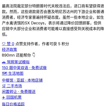
最高法院裁定部分特朗普时代关税违法后，进口商有望获得退
款。然而，这些退款是否会惠及明尼苏达州的下游企业和普通
消费者，经济专家普遍持怀疑态度。虽然一些本地企业，如生
产水禽诱饵的SX Decoys，表示将通过降价回馈顾客，但供
应链中大部分企业和消费者可能难以直接感受到关税成本的降
低。
🤍 赞 0
点赞支持作者，作者可获 5 积分
经济政策
890mn 还能帮你 👇
🚗 驾照笔试模拟
150 题中英双语 · 免费试做
🗺️ 生活地图
中餐馆 · 亚超 · 本地店铺
🛒 二手市场
闲置转让 · 免费赠送
✈️ 回国机票
每日价格追踪