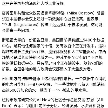
这些在美国各地涌现的大型工业设施。
密苏里州共和党众议员迈克·科斯特洛（Mike Costlow）曾尝
试在本届春季会议上通过一项数据中心监管法案，他表示：
“立法（Legislatures）传统上远远落后于技术发展，这可能
会带来一些问题。”
斯坦福大学的一份报告显示，美国目前拥有超过5400个数据
中心，是其他任何国家的十倍，另有数百个正在开发中。这种
爆炸式增长主要由云计算、流媒体服务和人工智能驱动。中西
部地区是增长最快的区域之一。密苏里州至少有91个不同规
模的活跃数据中心，另有至少14个正在建设中。随着它们的
扩散，全国各地的地方政府会议都涌入了大量反对者。
州和地方的法规未能跟上这种爆炸性增长。一个数据中心消耗
的电力可能相当于8万户家庭，而一些数据中心每天可能消耗
高达500万加仑的水，相当于一个小城市的用水量。
纽约市政策研究公司AI Now的社区合作总监艾丽·芬恩（Alli
Finn）表示：“我们目前关于分区、经济发展、水资源和能源