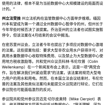
使用的法律，根本不是为当前数据中心大规模建设的局面而设
计的。”
州立法受挫
州立法机构在监管数据中心方面举步维艰。缅因
州本有望成为第一个通过全州数据中心暂停令的州，但州长于
今年早些时候否决了该提案。乔治亚州的立法者也试图实施暂
停令，但该法案在4月结束的会议中搁浅。
在密苏里州议会，立法者今年也提出了多项应对数据中心激增
的法案。这些提案包括：要求大型非农业用水户获得许可、对
高用水量数据中心收取特殊费用、以及禁止为大型数据中心使
用地方税收激励等。共和党州众议员科林·韦伦坎普（Colin
Wellenkamp）在一个新闻发布会上表示，这是一项“两党合
作，旨在解决我们州紧迫需求”的法案，该法案将规范大型电
力用户的用水和用电。然而，在本届立法会议结束时，韦伦坎
普的法案及其他类似法案均未能提交众议院进行辩论，它们在
参议院也可能面临激烈的反对。
参议院共和党州参议员迈克·切尔皮奥特（Mike Cierpiot）表
示，他不理解地方层面为何反对数据中心。“我不理解，因为