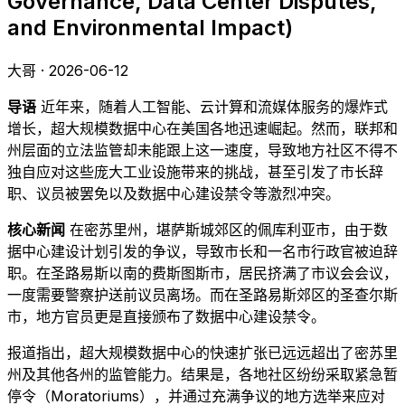
Governance, Data Center Disputes,
and Environmental Impact)
大哥 · 2026-06-12
导语
近年来，随着人工智能、云计算和流媒体服务的爆炸式
增长，超大规模数据中心在美国各地迅速崛起。然而，联邦和
州层面的立法监管却未能跟上这一速度，导致地方社区不得不
独自应对这些庞大工业设施带来的挑战，甚至引发了市长辞
职、议员被罢免以及数据中心建设禁令等激烈冲突。
核心新闻
在密苏里州，堪萨斯城郊区的佩库利亚市，由于数
据中心建设计划引发的争议，导致市长和一名市行政官被迫辞
职。在圣路易斯以南的费斯图斯市，居民挤满了市议会会议，
一度需要警察护送前议员离场。而在圣路易斯郊区的圣查尔斯
市，地方官员更是直接颁布了数据中心建设禁令。
报道指出，超大规模数据中心的快速扩张已远远超出了密苏里
州及其他各州的监管能力。结果是，各地社区纷纷采取紧急暂
停令（Moratoriums），并通过充满争议的地方选举来应对