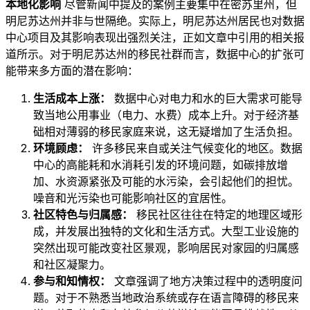
本地化影响
尽管新闻中提及的案例主要集中在密苏里州，但
明尼苏达州并非与世隔绝。实际上，明尼苏达州居民也对数据
中心项目及其影响表现出强烈关注，正如文章中引用的相关报
道所示。对于明尼苏达州的移民社群而言，数据中心的扩张可
能带来多方面的潜在影响：
生活成本上涨：
数据中心对电力和水的巨大需求可能导
致当地公用事业（电力、水费）成本上升。对于经济基
础相对薄弱的移民家庭来说，这无疑增加了生活负担。
环境顾虑：
许多移民来自或关注气候变化的地区。数据
中心的高能耗和水消耗引发的环境问题，如碳排放增
加、水资源紧张及可能的水污染，会引起他们的担忧。
噪音和光污染也可能影响社区的宜居性。
社区特色与归属感：
移民社区往往在特定的地理区域形
成，并发展出独特的文化和生活方式。大型工业设施的
突然出现可能改变社区景观，影响居民对家园的归属感
和社区凝聚力。
参与和知情权：
文章强调了地方决策过程中的透明度问
题。对于不熟悉当地政治系统或存在语言障碍的移民来