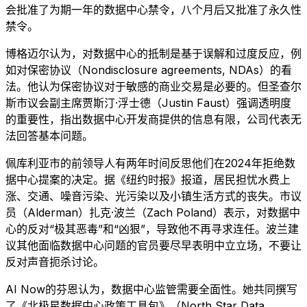
会批准了为期一年的数据中心禁令，八个月后又批准了永久性
禁令。
博格迈尔认为，对数据中心的抵制是基于误解和过度反应，例
如对保密协议（Nondisclosure agreements, NDAs）的看
法。他认为保密协议对于敏感的商业交易是必要的。但圣查尔
斯市议会副主席贾斯汀·浮士德（Justin Faust）强调透明度
的重要性，指出数据中心开发商提供的信息有限，公司代表无
法回答基本问题。
佩库利亚市的前领导人有两年时间反思他们在2024年拒绝数
据中心提案的决定。据《纽约时报》报道，居民担忧水费上
涨、交通、噪音污染、光污染以及小镇生活方式的丧失。市议
员（Alderman）扎克·波兰（Zach Poland）表示，对数据中
心的反对“极其恶毒”和“凶狠”，导致他不再寻求连任。波兰建
议其他面临数据中心问题的官员要尽早表明中立立场，不要让
反对声音扼杀讨论。
AI Now的芬恩认为，数据中心监管需要全面性。她共同撰写
了《北极星数据中心政策工具包》（North Star Data