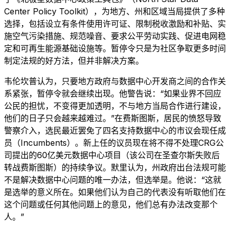
Center Policy Toolkit），为地方、州和区域当局提供了多种
选择，包括设立有条件使用许可证、限制税收激励和补贴、实
施空气污染措施、规范噪音、要求公平劳动实践、促进电网稳
定和可再生能源基础设施等。暂停令只是为社区争取更多时间
制定法规的好方法，但并非解决方案。
韦伦坎普认为，只要地方政府与数据中心开发商之间的合作关
系紧张，暂停令就会继续出现。他警告说：“如果业界不回应
公民的担忧，不变得更加透明，不与地方当局合作进行建设，
他们的日子只会越来越难过。”在费斯图斯，居民的愤怒导致
警察介入，选民最近罢免了四名支持数据中心的市议会现任成
员（Incumbents）。新上任的议员现在将不得不处理CRG公
司提出的60亿美元数据中心项目（该公司在圣查尔斯失败后
转战费斯图斯）的持续争议。默里认为，州政府出台法规可能
不是解决数据中心问题的唯一办法，但选举是。他说：“这就
是选举的意义所在。如果他们认为自己的代表没有听取他们在
这个问题或任何其他问题上的意见，他们总有办法改变那个
人。”