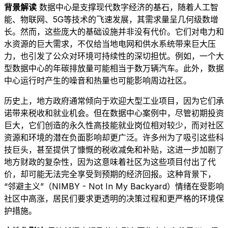
背景解读
数据中心是支撑现代数字经济的基石，随着人工智
能、物联网、5G等技术的飞速发展，其需求量呈几何级数增
长。然而，这些庞大的基础设施并非没有代价。它们对电力和
水资源的巨大需求，不仅给当地电网和供水系统带来巨大压
力，也引发了公众对环境可持续性的深切担忧。例如，一个大
型数据中心的年碳排放量可能相当于数万辆汽车。此外，数据
中心运行时产生的噪音和热量也可能影响周边社区。
历史上，地方政府通常倾向于欢迎大型工业项目，因为它们承
诺带来税收和就业机会。但在数据中心案例中，尽管初期投资
巨大，它们创造的永久性高技能就业岗位相对较少，而对社区
资源和环境的潜在负面影响却更广泛。许多州为了吸引这些科
技巨头，甚至提供了慷慨的税收减免和补贴，这进一步加剧了
地方财政的复杂性，因为这意味着社区为这些项目付出了代
价，却可能无法完全享受到预期的经济回报。这种背景下，
“邻避主义”（NIMBY - Not In My Backyard）情绪在受影响
社区中高涨，居民们要求更透明的决策过程和更严格的环境保
护措施。