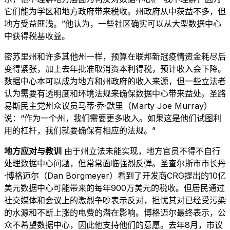
它们能为学区和地方政府带来税收。州政府从中获益不多，但
地方受益匪浅。”他认为，一些社区确实可以从大型数据中心
中获得税基收益。
密苏里州和许多其他州一样，预算在联邦新冠疫情资金耗尽后
变得紧张，加上去年批准取消资本利得税，预计收入会下降。
数据中心本可以成为地方和州政府的收入来源，但一些立法者
认为需要有透明度和环境法规来确保数据中心带来益处。圣路
易斯民主党州众议员马蒂·乔·默里（Marty Joe Murray）
说：“作为一个州，我们需要更多收入。如果这是他们试图利
用的杠杆，我们就要确保有相应的法规。”
地方应对与教训
由于州立法未能实现，地方官员不得不自行
处理数据中心问题，但常常面临强烈反弹。圣查尔斯市市长丹
·博格迈尔（Dan Borgmeyer）看到了开发商CRG提出的10亿
美元数据中心可能带来的每年900万美元的税收。但居民通过
社交媒体和会议上的激烈争吵表示反对，担忧其对已经受污染
的水源和不断上涨的电费的潜在影响。博格迈尔最终表示，公
众不希望数据中心，因此他支持他们的意愿。去年8月，市议