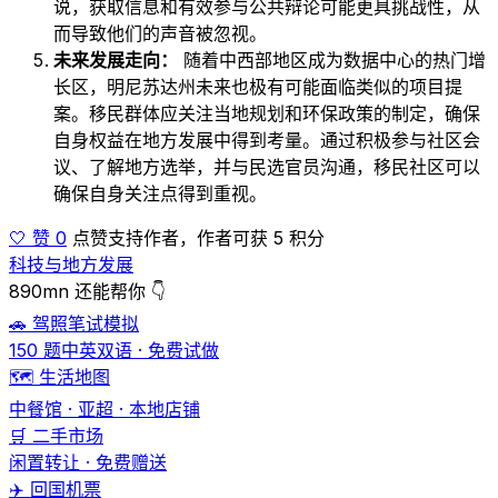
说，获取信息和有效参与公共辩论可能更具挑战性，从
而导致他们的声音被忽视。
未来发展走向：
随着中西部地区成为数据中心的热门增
长区，明尼苏达州未来也极有可能面临类似的项目提
案。移民群体应关注当地规划和环保政策的制定，确保
自身权益在地方发展中得到考量。通过积极参与社区会
议、了解地方选举，并与民选官员沟通，移民社区可以
确保自身关注点得到重视。
🤍 赞 0
点赞支持作者，作者可获 5 积分
科技与地方发展
890mn 还能帮你 👇
🚗 驾照笔试模拟
150 题中英双语 · 免费试做
🗺️ 生活地图
中餐馆 · 亚超 · 本地店铺
🛒 二手市场
闲置转让 · 免费赠送
✈️ 回国机票