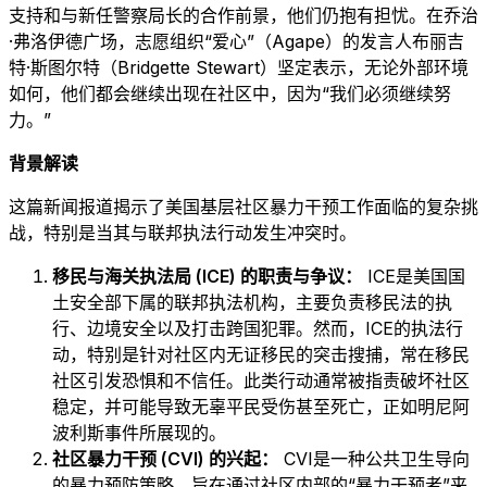
支持和与新任警察局长的合作前景，他们仍抱有担忧。在乔治
·弗洛伊德广场，志愿组织“爱心”（Agape）的发言人布丽吉
特·斯图尔特（Bridgette Stewart）坚定表示，无论外部环境
如何，他们都会继续出现在社区中，因为“我们必须继续努
力。”
背景解读
这篇新闻报道揭示了美国基层社区暴力干预工作面临的复杂挑
战，特别是当其与联邦执法行动发生冲突时。
移民与海关执法局 (ICE) 的职责与争议：
ICE是美国国
土安全部下属的联邦执法机构，主要负责移民法的执
行、边境安全以及打击跨国犯罪。然而，ICE的执法行
动，特别是针对社区内无证移民的突击搜捕，常在移民
社区引发恐惧和不信任。此类行动通常被指责破坏社区
稳定，并可能导致无辜平民受伤甚至死亡，正如明尼阿
波利斯事件所展现的。
社区暴力干预 (CVI) 的兴起：
CVI是一种公共卫生导向
的暴力预防策略，旨在通过社区内部的“暴力干预者”来