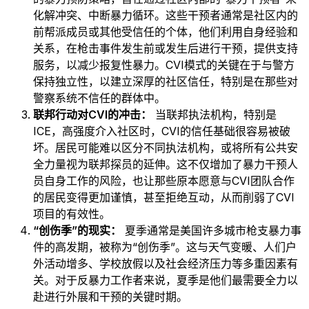
化解冲突、中断暴力循环。这些干预者通常是社区内的
前帮派成员或其他受信任的个体，他们利用自身经验和
关系，在枪击事件发生前或发生后进行干预，提供支持
服务，以减少报复性暴力。CVI模式的关键在于与警方
保持独立性，以建立深厚的社区信任，特别是在那些对
警察系统不信任的群体中。
联邦行动对CVI的冲击：
当联邦执法机构，特别是
ICE，高强度介入社区时，CVI的信任基础很容易被破
坏。居民可能难以区分不同执法机构，或将所有公共安
全力量视为联邦探员的延伸。这不仅增加了暴力干预人
员自身工作的风险，也让那些原本愿意与CVI团队合作
的居民变得更加谨慎，甚至拒绝互动，从而削弱了CVI
项目的有效性。
“创伤季”的现实：
夏季通常是美国许多城市枪支暴力事
件的高发期，被称为“创伤季”。这与天气变暖、人们户
外活动增多、学校放假以及社会经济压力等多重因素有
关。对于反暴力工作者来说，夏季是他们最需要全力以
赴进行外展和干预的关键时期。