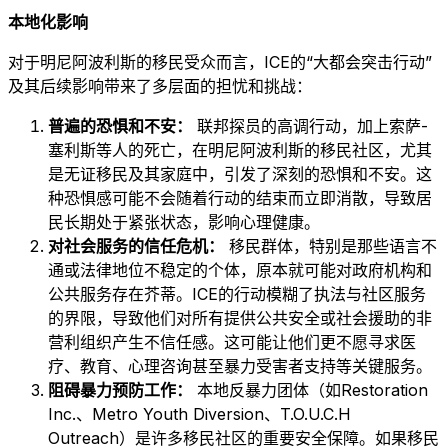
本地化影响
对于明尼阿波利斯的移民受众而言，ICE的“大都会突击行动”
及其后续影响带来了多层面的担忧和挑战：
普遍的恐惧和不安：
联邦探员的高调行动，加上索萨-
塞利斯等人的死亡，在明尼阿波利斯的移民社区，尤其
是无证移民及其家庭中，引发了深刻的恐惧和不安。这
种恐惧感可能不会随着行动的结束而立即消散，导致居
民长期处于紧张状态，影响心理健康。
对社会服务的信任危机：
移民群体，特别是那些语言不
通或法律地位不稳定的个体，原本就可能对政府机构和
公共服务存在芥蒂。ICE的行动模糊了执法与社区服务
的界限，导致他们对所有提供公共安全或社会援助的非
营利组织产生不信任感。这可能让他们更不愿寻求医
疗、教育、心理咨询甚至暴力受害者支持等关键服务。
阻碍暴力预防工作：
本地反暴力团体（如Restoration
Inc.、Metro Youth Diversion、T.O.U.C.H
Outreach）是许多移民社区的重要安全保障。如果移民