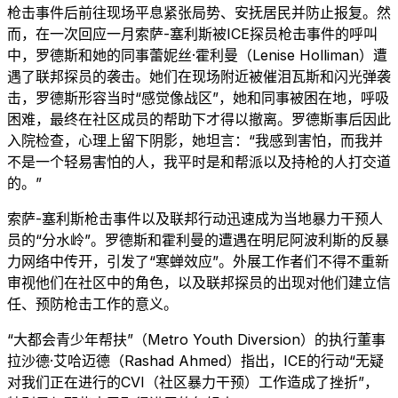
枪击事件后前往现场平息紧张局势、安抚居民并防止报复。然
而，在一次回应一月索萨-塞利斯被ICE探员枪击事件的呼叫
中，罗德斯和她的同事蕾妮丝·霍利曼（Lenise Holliman）遭
遇了联邦探员的袭击。她们在现场附近被催泪瓦斯和闪光弹袭
击，罗德斯形容当时“感觉像战区”，她和同事被困在地，呼吸
困难，最终在社区成员的帮助下才得以撤离。罗德斯事后因此
入院检查，心理上留下阴影，她坦言：“我感到害怕，而我并
不是一个轻易害怕的人，我平时是和帮派以及持枪的人打交道
的。”
索萨-塞利斯枪击事件以及联邦行动迅速成为当地暴力干预人
员的“分水岭”。罗德斯和霍利曼的遭遇在明尼阿波利斯的反暴
力网络中传开，引发了“寒蝉效应”。外展工作者们不得不重新
审视他们在社区中的角色，以及联邦探员的出现对他们建立信
任、预防枪击工作的意义。
“大都会青少年帮扶”（Metro Youth Diversion）的执行董事
拉沙德·艾哈迈德（Rashad Ahmed）指出，ICE的行动“无疑
对我们正在进行的CVI（社区暴力干预）工作造成了挫折”，