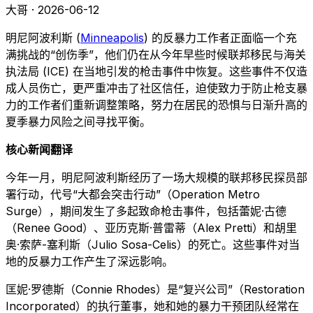
大哥 · 2026-06-12
明尼阿波利斯 (
Minneapolis
) 的反暴力工作者正面临一个充
满挑战的“创伤季”，他们仍在从今年早些时候联邦移民与海关
执法局 (ICE) 在当地引发的枪击事件中恢复。这些事件不仅造
成人员伤亡，更严重冲击了社区信任，迫使致力于防止枪支暴
力的工作者们重新调整策略，努力在居民的恐惧与日渐升高的
夏季暴力风险之间寻找平衡。
核心新闻翻译
今年一月，明尼阿波利斯经历了一场大规模的联邦移民探员部
署行动，代号“大都会突击行动”（Operation Metro
Surge），期间发生了多起致命枪击事件，包括蕾妮·古德
（Renee Good）、亚历克斯·普雷蒂（Alex Pretti）和胡里
奥·索萨-塞利斯（Julio Sosa-Celis）的死亡。这些事件对当
地的反暴力工作产生了深远影响。
匡妮·罗德斯（Connie Rhodes）是“复兴公司”（Restoration
Incorporated）的执行董事，她和她的暴力干预团队经常在