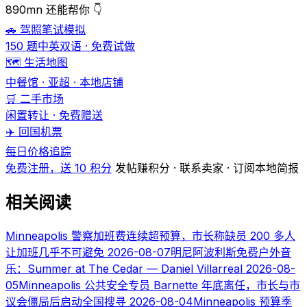
890mn 还能帮你 👇
🚗 驾照笔试模拟
150 题中英双语 · 免费试做
🗺️ 生活地图
中餐馆 · 亚超 · 本地店铺
🛒 二手市场
闲置转让 · 免费赠送
✈️ 回国机票
每日价格追踪
免费注册，送 10 积分
发帖赚积分 · 联系卖家 · 订阅本地简报
相关阅读
Minneapolis 警察加班费连续超预算，市长称缺员 200 多人
让加班几乎不可避免
2026-08-07
明尼阿波利斯免费户外音
乐：Summer at The Cedar — Daniel Villarreal
2026-08-
05
Minneapolis 公共安全专员 Barnette 年底离任，市长与市
议会僵局后启动全国搜寻
2026-08-04
Minneapolis 预算季