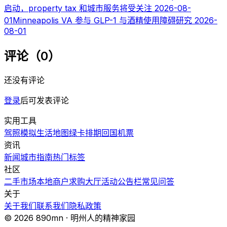
启动，property tax 和城市服务将受关注
2026-08-
01
Minneapolis VA 参与 GLP-1 与酒精使用障碍研究
2026-
08-01
评论（0）
还没有评论
登录
后可发表评论
实用工具
驾照模拟
生活地图
绿卡排期
回国机票
资讯
新闻
城市指南
热门
标签
社区
二手市场
本地商户
求购大厅
活动
公告栏
常见问答
关于
关于我们
联系我们
隐私政策
© 2026 890mn · 明州人的精神家园