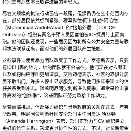
特别是与那些本已取得进展的年轻人。
尽管大规模的执法行动已告一段落，但探员仍在全市范围内存
在，部分居民依然感到紧张。穆罕默德·阿卜杜勒-阿哈德
（Muhammad Abdul-Ahad）的“接触外展”（TOUCH
Outreach）组织有两名干预人员因害怕被ICE探员盯上而离
职。他的团队还发现，一些居民因为将所有公共安全力量与联
邦执法联系起来，而对他们的外展团队产生抵触。
这些事件迫使反暴力团队改变了工作方式。罗德斯表示，只要
有ICE出现的地方，她的团队就不会前往。他们现在对去哪里
以及如何响应呼叫更加谨慎。艾哈迈德表示，社区的恐惧让居
民不敢出门，许多人停止寻求服务，导致他们多年来建立的信
任关系受到冲击。随着明尼阿波利斯进入夏季，通常是枪击事
件高发的“创伤季”，这些团队正努力重拾工作动力。
尽管面临挑战，但反暴力组织与当地政府的关系在过去一年有
所改善。明尼阿波利斯社区安全部门主任阿曼达·哈林顿
（Amanda Harrington）表示，部门正努力与CVI组织建立
更好的信任关系，采取更具协作性的方式。不过，对长期资金