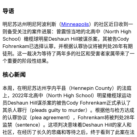
导语
明尼苏达州明尼阿波利斯（
Minneapolis
）的社区近日收到一
则备受关注的案件进展：曾震惊当地的北高中（North High
School）橄榄球明星Deshaun Hill被谋杀案，其被告Cody
Fohrenkam已选择认罪，并根据认罪协议将被判处28年有期
徒刑。这一裁决为等待了两年多的社区和受害者家属带来了一
个重要的阶段性结果。
核心新闻
本周，在明尼苏达州亨内平县（Hennepin County）的法庭
上，2022年北高中（North High School）明星橄榄球运动
员Deshaun Hill谋杀案的被告Cody Fohrenkam正式承认了
其杀人罪行（pleads guilty to murder）。根据他与检方达成
的认罪协议（plea agreement），Fohrenkam将被判处28年
监禁（sentence）。这项判决意味着Deshaun Hill的家人和
社区，在经历了长久的悲痛和等待之后，终于看到了此案在法