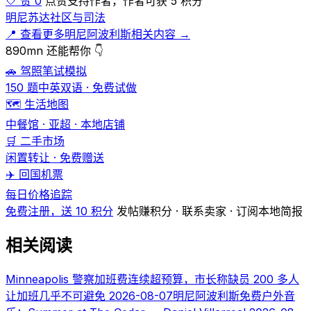
🤍 赞 0
点赞支持作者，作者可获 5 积分
明尼苏达社区与司法
📍 查看更多明尼阿波利斯相关内容 →
890mn 还能帮你 👇
🚗 驾照笔试模拟
150 题中英双语 · 免费试做
🗺️ 生活地图
中餐馆 · 亚超 · 本地店铺
🛒 二手市场
闲置转让 · 免费赠送
✈️ 回国机票
每日价格追踪
免费注册，送 10 积分
发帖赚积分 · 联系卖家 · 订阅本地简报
相关阅读
Minneapolis 警察加班费连续超预算，市长称缺员 200 多人
让加班几乎不可避免
2026-08-07
明尼阿波利斯免费户外音