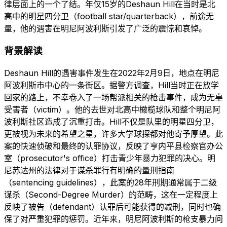
律层面上的一个了结。年仅15岁的Deshaun Hill在当时是北
高中的明星四分卫（football star/quarterback），前途无
量，他的遇害在明尼阿波利斯引发了广泛的震惊和哀悼。
背景解读
Deshaun Hill的遇害事件发生在2022年2月9日，地点在明尼
阿波利斯市中心的一条街区。据警方调查，Hill当时正在放学
回家的路上，不幸卷入了一场帮派相关的枪击事件，成为无辜
受害者（victim）。他的去世对北高中橄榄球队和整个明尼阿
波利斯社区造成了沉重打击。Hill不仅是队里的明星四分卫，
更被视为未来的希望之星，许多大学球探都对他寄予厚望。此
案的快速侦破和最终的认罪协议，反映了亨内平县检察官办公
室（prosecutor's office）打击青少年暴力犯罪的决心。明
尼苏达州的法律对于谋杀罪行有明确的量刑指南
（sentencing guidelines），此案的28年刑期通常属于二级
谋杀（Second-Degree Murder）的范畴，这在一定程度上
反映了被告（defendant）认罪后可能获得的减刑，同时也确
保了对严重犯罪的惩罚。近年来，明尼阿波利斯的枪支暴力问