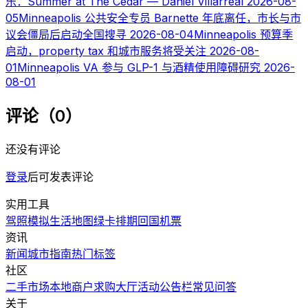
乐：Summer at The Cedar — Daniel Villarreal
2026-08-
05
Minneapolis 公共安全专员 Barnette 年底离任，市长与市
议会僵局后启动全国搜寻
2026-08-04
Minneapolis 预算季
启动，property tax 和城市服务将受关注
2026-08-
01
Minneapolis VA 参与 GLP-1 与酒精使用障碍研究
2026-
08-01
评论（0）
还没有评论
登录
后可发表评论
实用工具
驾照模拟
生活地图
绿卡排期
回国机票
资讯
新闻
城市指南
热门
标签
社区
二手市场
本地商户
求购大厅
活动
公告栏
常见问答
关于