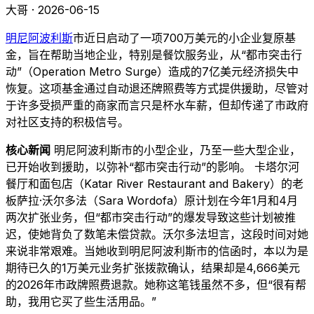
大哥 · 2026-06-15
明尼阿波利斯
市近日启动了一项700万美元的小企业复原基
金，旨在帮助当地企业，特别是餐饮服务业，从“都市突击行
动”（Operation Metro Surge）造成的7亿美元经济损失中
恢复。这项基金通过自动退还牌照费等方式提供援助，尽管对
于许多受损严重的商家而言只是杯水车薪，但却传递了市政府
对社区支持的积极信号。
核心新闻
明尼阿波利斯市的小型企业，乃至一些大型企业，
已开始收到援助，以弥补“都市突击行动”的影响。 卡塔尔河
餐厅和面包店（Katar River Restaurant and Bakery）的老
板萨拉·沃尔多法（Sara Wordofa）原计划在今年1月和4月
两次扩张业务，但“都市突击行动”的爆发导致这些计划被推
迟，使她背负了数笔未偿贷款。沃尔多法坦言，这段时间对她
来说非常艰难。当她收到明尼阿波利斯市的信函时，本以为是
期待已久的1万美元业务扩张拨款确认，结果却是4,666美元
的2026年市政牌照费退款。她称这笔钱虽然不多，但“很有帮
助，我用它买了些生活用品。”