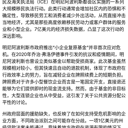
民及海关执法局（ICE）在明尼阿波利斯都会区实施的一系列
大规模移民执法行动。此类行动通常会增加社区内的恐惧和不
确定性，导致移民劳工和消费者减少外出活动，从而直接冲击
当地经济，尤其是那些高度依赖移民劳动力或客户群体的服务
业和小型企业。7亿美元的经济损失数据，凸显了这次行动的
深远影响。
明尼阿波利斯市政府推出“小企业复原基金”并非首次应对危
机。在2020年乔治·弗洛伊德事件引发的抗议和疫情期间，明
尼阿波利斯也曾设立类似基金以帮助受损商家。此次基金虽然
规模相对较小，但其快速且自动的退款机制，体现了市政府在
行政效率上的努力，旨在减轻企业在牌照续费上的短期负担。
牌照费对于许多小型餐饮企业而言是一笔固定开支，直接退还
能够为它们提供即时的现金流支持。然而，由于基金的非目标
性，大型连锁企业也从中受益，这引发了关于公共资源分配公
平性的讨论。
州政府层面的援助缺失，也反映了在如何支持受危机影响的企
业方面，不同政治派别之间可能存在分歧。一项1亿美元的州
级贷款法案未能通过，意味着地方政府在资源有限的情况下，