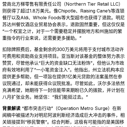
营商北方梯零售有限责任公司（Northern Tier Retail LLC）
则获得了超过1.8万美元。像Chipotle、Raising Cane’s等连锁
餐厅以及Aldi、Whole Foods等大型超市也获得了退款。明尼
苏达州餐饮酒店业贸易协会表示，退款固然重要，但这仅仅是
“一个权宜之计，对于一个需要稳定并摆脱地方和州施加的繁
重指令的行业来说，还需要更多援助。”
扣除牌照费后，基金剩余的300万美元将用于支付城市活动许
可费用和资助商业支持项目。亚当斯对该基金的整体努力表示
赞赏，尽管他承认“巨大的资金缺口无法粉饰”，但他认为市政
府有效地利用了“一小笔资金注入”。他指出，州立法机构本应
提供更多帮助，但一项旨在提供1亿美元贷款的法案虽然在参
议院通过，却未能获得众议院批准。尽管如此，沃尔多法依然
充满希望，她期待下一封信能带来期盼已久的拨款，并计划在
八月扩张业务。她坚信：“我们能挺过去。”
背景解读
“都市突击行动”（Operation Metro Surge）在新
闻稿中被描述为对明尼阿波利斯经济造成巨大冲击的事件，相
关链接提到“移民警察”。综合判断，这极有可能指的是美国移