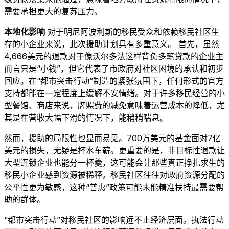
需要承担更大的复苏压力。
本地化影响
对于明尼阿波利斯的移民受众和依赖移民社区生
存的小企业来说，此次援助计划具有多重意义。 首先，虽然
4,666美元的退款对于像沃尔多法这样背负多笔贷款的企业主
而言只是“小钱”，但它代表了市政府对社区困境的承认和初步
回应。在“都市突击行动”制造的紧张氛围下，任何形式的官方
支持都能在一定程度上缓解不安情绪。对于许多移民经营的小
型餐馆、商店来说，牌照费的减免意味着运营成本的降低，尤
其是在营收大幅下滑的情况下，能稍稍喘息。
然而，援助的局限性也显而易见。700万美元的基金面对7亿
美元的损失，无疑是杯水车薪。更重要的是，非目标性退款让
大型连锁企业也能分一杯羹，这可能会让那些真正挣扎求生的
移民小企业感到资源被稀释。移民社区往往对政府资源分配的
公平性更为敏感，这种“普惠”政策可能未能精准扶持最需要帮
助的群体。
“都市突击行动”对移民社区的影响远不止经济层面。执法行动