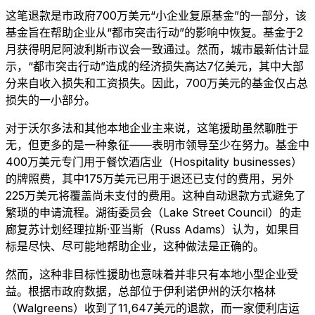
这笔退款是市政府700万美元“小企业复原基金”的一部分，该
基金旨在帮助企业从“都市突击行动”的影响中恢复。基金于2
月获得明尼阿波利斯市议会一致通过。然而，城市最新估计显
示，“都市突击行动”造成的经济损失高达7亿美元，其中大部
分来自收入损失和工资损失。因此，700万美元的基金仅占总
损失的一小部分。
对于沃尔多法和其他本地企业主来说，这笔援助虽然聊胜于
无，但更多的是一种象征——表明市领导至少在努力。基金中
400万美元专门用于餐饮酒店业（Hospitality businesses）
的牌照费，其中175万美元已用于退还已支付的费用，另外
225万美元将覆盖尚未支付的费用。这种自动退款方式避免了
繁琐的申请流程。湖街委员会（Lake Street Council）的走
廊复苏计划经理拉斯·亚当斯（Russ Adams）认为，如果目
标是尽快、尽可能地帮助企业，这种做法是正确的。
然而，这种非目标性援助也意味着并非只有本地小型企业受
益。根据市政府数据，总部位于伊利诺伊州的沃尔格林
（Walgreens）收到了11,647美元的退款，而一家便利店运