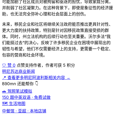
可能加剧了社区成员对被拘留和驱逐的担忧，导致家庭分离，
并削弱了社区凝聚力。在这种背景下，即使是象征性的经济援
助，也无法完全弥补心理和社会层面上的创伤。
未来，移民企业和社区将继续关注政府能否推出更具针对性、
更大力度的扶持政策，特别是针对因移民政策直接受损的群
体。同时，州立法机构的后续行动也至关重要。沃尔多法“我
们能挺过去”的决心，反映了许多移民企业在困境中展现出的
韧性与希望，他们不仅需要经济上的支持，更需要一个稳定、
包容的营商和社会环境。
🤍 赞 0
点赞支持作者，作者可获 5 积分
明尼苏达商业新闻
📍 查看更多明尼阿波利斯相关内容 →
890mn 还能帮你 👇
🚗 驾照笔试模拟
150 题中英双语 · 免费试做
🗺️ 生活地图
中餐馆 · 亚超 · 本地店铺