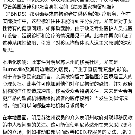
尽管美国法律和ICE自身制定的《绩效国家拘留标准》
（PBNDS）都明确要求向拘留者提供适当的医疗服务，但在
实际操作中，这些标准往往未能得到充分执行。尤其是对于女
性特有的健康问题，如卵巢囊肿，由于缺乏专业医护人员或医
疗设备，延误诊断和治疗的情况屡见不鲜。此事件再次印证了
这种系统性缺陷，引发了对移民拘留体系人道主义原则的深刻
反思。
本地化影响：此事件对明尼苏达州的移民社区，尤其是
Burnsville及其周边地区的居民，产生了直接而深远的影响。
对于许多移民家庭而言，亲属被拘留并面临医疗困境是巨大的
心理负担。此事件可能加剧他们对移民拘留的恐惧，并对政府
机构的信任度造成冲击。移民受众会特别关注：未来是否会有
更严格的监督机制确保拘留者的医疗权利？当发生类似情况
时，他们可以向哪些本地机构寻求帮助？
在本地层面，明尼苏达州议员的介入表明州政府对联邦移民政
策中人权问题的关注。这可能促使明尼苏达州在未来采取更积
极的立场，例如推动联邦层面改善ICE医疗服务的立法、增加