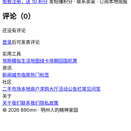
免费注册，送 10 积分
发帖赚积分 · 联系卖家 · 订阅本地简报
评论（0）
还没有评论
登录
后可发表评论
实用工具
驾照模拟
生活地图
绿卡排期
回国机票
资讯
新闻
城市指南
热门
标签
社区
二手市场
本地商户
求购大厅
活动
公告栏
常见问答
关于
关于我们
联系我们
隐私政策
© 2026 890mn · 明州人的精神家园