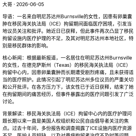
大哥 · 2026-06-05
导语：一名来自明尼苏达州Burnsville的女性，因患有卵巢囊
肿在移民海关执法局（ICE）拘留期间面临医疗困境，引发当
地议员关注和批评。她近日已获释，但此事件再次凸显了移民
拘留设施内医疗护理的不足，及其对明尼苏达州本地社区，特
别是移民群体的影响。
核心新闻：根据最新报道，一名居住在明尼苏达州Burnsville
的女性，在德克萨斯州（Texas）的移民海关执法局（ICE）
拘留中心内，因患卵巢囊肿而长期遭受剧烈疼痛，且未获得适
当的医疗照护。此情况引起了明尼苏达州多位议员的严重关切
和公开批评。在各方压力下，该女性已于近日获释，结束了她
在拘留期间的痛苦经历，但事件暴露出的医疗问题引发了广泛
讨论。
背景解读：移民海关执法局（ICE）拘留中心内的医疗护理问
题长期以来一直是美国人权组织和公民自由倡导者关注的焦
点。过去十年间，多份报告和调查揭露了ICE设施内医疗资源
不足、医护人员短缺、以及对患病拘留者治疗不及时等问题。