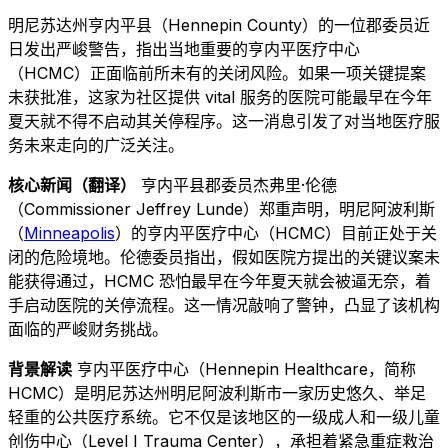
明尼苏达州亨内平县（Hennepin County）的一位郡委员近
日发出严峻警告，指出当地重要的亨内平医疗中心
（HCMC）正面临前所未有的关闭风险。如果一项关键提案
未获批准，这家为社区提供 vital 服务的医院可能最早在今年
夏天就不得不启动其关停程序。这一消息引发了对当地医疗服
务未来走向的广泛关注。
核心新闻（翻译）
亨内平县郡委员杰弗里·伦德
（Commissioner Jeffrey Lunde）郑重声明，明尼阿波利斯
（
Minneapolis
）的亨内平医疗中心（HCMC）目前正处于关
闭的危险境地。伦德委员指出，假如医院方提出的关键议案未
能获得通过，HCMC 恐怕最早在今年夏天就会被逼无奈，着
手启动医院的关停流程。这一情况敲响了警钟，凸显了该机构
面临的严峻财务挑战。
背景解读
亨内平医疗中心（Hennepin Healthcare，简称
HCMC）是明尼苏达州明尼阿波利斯市一家历史悠久、举足
轻重的公共医疗系统。它不仅是该地区的一级成人和一级儿童
创伤中心（Level I Trauma Center），承担着紧急重症救治