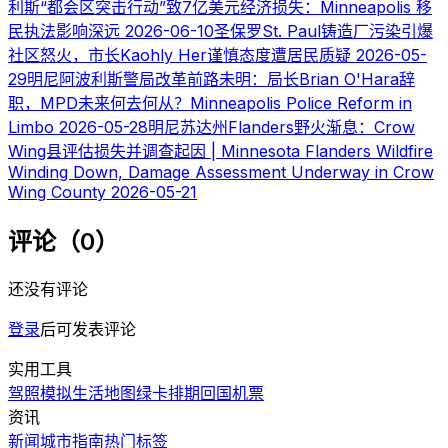
利斯“都会区突击行动”致7亿美元经济损失：Minneapolis 移
民执法影响深远
2026-06-10
圣保罗St. Paul铸造厂污染引爆
社区怒火，市长Kaohly Her谨慎态度遭居民质疑
2026-05-
29
明尼阿波利斯警局改革前路未明：局长Brian O'Hara辞
职，MPD未来何去何从？Minneapolis Police Reform in
Limbo
2026-05-28
明尼苏达州Flanders野火渐息：Crow
Wing县评估损失并调查起因 | Minnesota Flanders Wildfire
Winding Down, Damage Assessment Underway in Crow
Wing County
2026-05-21
评论（0）
还没有评论
登录
后可发表评论
实用工具
驾照模拟
生活地图
绿卡排期
回国机票
资讯
新闻
城市指南
热门
标签