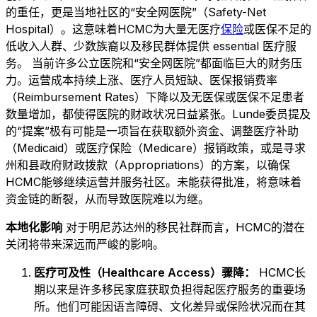
的重任，更是当地社区的“安全网医院”（Safety-Net
Hospital）。这意味着HCMC为大量无医疗
保险
或医保不足的
低收入人群、少数族裔以及移民群体提供 essential 医疗服
务。 当前许多公立医院和“安全网医院”都面临巨大的财务压
力。运营成本持续上涨、医疗人员短缺、医保报销费率
（Reimbursement Rates）下降以及无医保或医保不足患者
数量增加，都使得医院的财政状况日益紧张。Lunde委员提及
的“提案”极有可能是一项旨在获取额外资金、调整医疗补助
（Medicaid）或医疗保险（Medicare）报销政策，或是寻求
州和县政府财政拨款（Appropriations）的方案，以确保
HCMC能够继续运营并服务社区。未能获得批准，将意味着
资金链的断裂，从而导致医院难以为继。
本地化影响
对于明尼苏达州的移民社群而言，HCMC的潜在
关闭将带来深远而严峻的影响。
医疗可及性（Healthcare Access）骤降：
HCMC长
期以来是许多移民家庭获取负担得起医疗服务的重要场
所。他们可能因语言障碍、文化差异或保险状况而在其