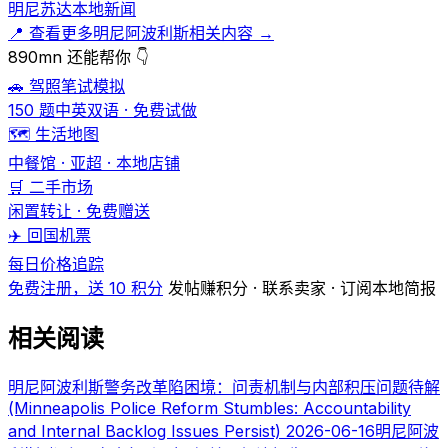
明尼苏达本地新闻
📍 查看更多明尼阿波利斯相关内容 →
890mn 还能帮你 👇
🚗 驾照笔试模拟
150 题中英双语 · 免费试做
🗺️ 生活地图
中餐馆 · 亚超 · 本地店铺
🛒 二手市场
闲置转让 · 免费赠送
✈️ 回国机票
每日价格追踪
免费注册，送 10 积分
发帖赚积分 · 联系卖家 · 订阅本地简报
相关阅读
明尼阿波利斯警务改革陷困境：问责机制与内部积压问题待解
(Minneapolis Police Reform Stumbles: Accountability
and Internal Backlog Issues Persist)
2026-06-16
明尼阿波