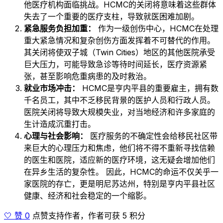
他医疗机构面临挑战。HCMC的关闭将意味着这些群体
失去了一个重要的医疗支柱，导致就医困难加剧。
紧急服务负担加重：
作为一级创伤中心，HCMC在处理
重大紧急情况和复杂创伤方面发挥着不可替代的作用。
其关闭将使双子城（Twin Cities）地区的其他医院承受
巨大压力，可能导致急诊等待时间延长，医疗资源紧
张，甚至影响危重病患的及时救治。
就业市场冲击：
HCMC是亨内平县的重要雇主，拥有数
千名员工，其中不乏移民背景的医护人员和行政人员。
医院关闭将导致大规模失业，对当地经济和许多家庭的
生计造成沉重打击。
心理与社会影响：
医疗服务的不确定性会给移民社区带
来巨大的心理压力和焦虑，他们将不得不重新寻找信赖
的医生和医院，适应新的医疗环境，这无疑会增加他们
在异乡生活的复杂性。 因此，HCMC的命运不仅关乎一
家医院的存亡，更是明尼苏达州，特别是亨内平县社区
健康、经济和社会稳定的一个缩影。
🤍 赞 0
点赞支持作者，作者可获 5 积分