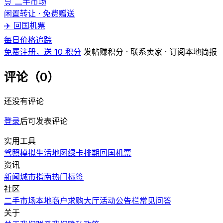
🛒 二手市场
闲置转让 · 免费赠送
✈️ 回国机票
每日价格追踪
免费注册，送 10 积分
发帖赚积分 · 联系卖家 · 订阅本地简报
评论（0）
还没有评论
登录
后可发表评论
实用工具
驾照模拟
生活地图
绿卡排期
回国机票
资讯
新闻
城市指南
热门
标签
社区
二手市场
本地商户
求购大厅
活动
公告栏
常见问答
关于