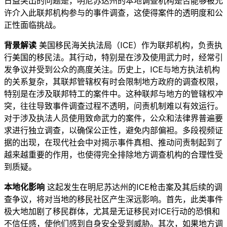
日益突出的问题是，明尼苏达州的本地调查机构是否能够被允
许介入此联邦机构参与的事件调查，这使得案件的透明度和公
正性面临挑战。
背景解读
美国移民海关执法局（ICE）作为联邦机构，负责执
行美国的移民法。其行动，特别是在涉及使用武力时，经常引
发争议并受到公众的高度关注。历史上，ICE与地方执法机构
的关系复杂，其联邦管辖权有时会限制地方政府的调查权限，
特别是在涉及联邦特工的案件中。这种联邦与地方的管辖权冲
突，往往导致事件调查过程不透明，问责机制难以有效运行。
对于涉及执法人员使用致命武力的案件，公众和法律界普遍要
求进行独立调查，以确保公正性，避免内部偏袒。多段视频证
据的出现，在现代社会中对揭示事件真相、推动问责制起到了
越来越重要的作用，也使得完全排除地方调查机构的合理性受
到质疑。
本地化影响
这起发生在明尼苏达州的ICE枪击案及其后续的调
查争议，将对当地的移民社区产生深远影响。首先，此类事件
极大地加剧了移民群体，尤其是无证移民对ICE行动的恐惧和
不信任感，使他们感到自身安全受到威胁。其次，如果地方调