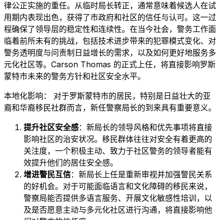
律公正实施的重任。从临时局长转正，通常意味着候选人在试
用期内表现出色，获得了市政府和社区的信任与认可。这一过
程确保了领导层的稳定性和连续性。在当今社会，警务工作面
临着前所未有的挑战，包括技术进步带来的犯罪模式变化、对
警务透明度与问责制日益增长的需求，以及如何更好地服务多
元化社区等。Carson Thomas 的正式上任，将直接影响罗斯
蒙特市未来的警务方针和社区安全水平。
本地化影响： 对于罗斯蒙特市的居民，特别是日益壮大的亚
裔和华裔移民社群而言，新任警察局长的到来具有重要意义。
提升社区安全感
：新局长的领导风格和优先事项将直接
影响社区的治安状况。移民群体往往对安全有着更高的
关注度，一个积极主动、致力于社区警务的领导者能有
效提升他们的居住安全感。
增进警民互信
：新局长上任是重新审视并加强警民关系
的好机会。对于可能面临语言和文化障碍的移民来说，
警察局能否提供多语言服务、开展文化敏感性培训，以
及是否愿意主动与多元化社区进行沟通，将直接影响他