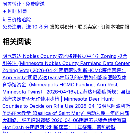
闲置转让 · 免费赠送
✈️ 回国机票
每日价格追踪
免费注册，送 10 积分
发帖赚积分 · 联系卖家 · 订阅本地简报
相关阅读
明尼苏达 Nobles County 农地将迎数据中心？Zoning 投票
引关注 (Minnesota Nobles County Farmland Data Center
Zoning Vote)
2026-04-21
明尼阿波利斯HCMC医疗困境：
Ann Rest对明尼苏达Twins棒球队的热爱如何影响医院及体
育场馆资金（Minneapolis HCMC Funding, Ann Rest,
Minnesota Twins）
2026-04-16
明尼苏达州猎鹿新规：县级
政府决定是否允许使用步枪 | Minnesota Deer Hunt:
Counties to Decide on Rifle Use
2026-04-12
明尼阿波利斯
圣玛丽大教堂 (Basilica of Saint Mary) 启动为期一年的内部
大翻修，服务临时调整
2026-04-06
明尼苏达特色跑步赛事
Hot Dash 在明尼阿波利斯落幕：十年征程，蓄势转型