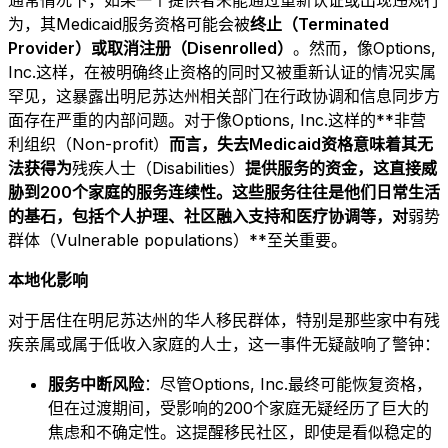
通常情况下，如果一个提供者未能通过重新认证或出现违规行
为，其Medicaid服务资格可能会被
终止（Terminated
Provider）
或
取消注册（Disenrolled）
。然而，像Options,
Inc.这样，在被明确终止资格的同时又被重新认证的情况实属
罕见，这暴露出明尼苏达州相关部门在行政协调和信息同步方
面存在严重的内部问题。对于像Options, Inc.这样的**非营
利组织（Non-profit）
而言，失去Medicaid资格意味着其无
法获得为
残疾人士（Disabilities）
提供服务的资金，这直接威
胁到200个家庭的服务连续性。这些服务往往是他们日常生活
的基石，包括个人护理、社区融入支持和医疗协调等，对
弱势
群体（Vulnerable populations）**至关重要。
本地化影响
对于居住在明尼苏达州的华人移民群体，特别是那些家中有残
疾亲属或属于低收入家庭的人士，这一事件无疑敲响了警钟：
服务中断风险
：尽管Options, Inc.最终可能恢复资格，
但在过渡期间，受影响的200个家庭无疑经历了巨大的
焦虑和不确定性。这提醒移民社区，即使是看似稳定的