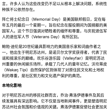
言，许多人认为这些改变仍不足以从根本上解决问题，系统性
种族不公依然存在。
阵亡将士纪念日（Memorial Day）是美国联邦假日，定在每
年五月的最后一个星期一，旨在纪念在服役期间为国捐躯的美
国军人。这个节日强调对牺牲者的缅怀和尊重，与庆祝退伍军
人的退伍军人节（Veterans Day）有所区别。
鲍勃·迪伦是20世纪最具影响力的美国音乐家和词曲作者之
一，他出生于明尼苏达州，是诺贝尔文学奖获得者，代表了民
谣和摇滚乐的巅峰。欢乐谷游乐园（Valleyfair）是明尼苏达
州重要的休闲娱乐场所，承载了几代人的童年记忆。沃坎蒂皮
（Wakaŋ Típi）自然保护区则体现了对原住民文化和土地权
利的尊重，是社区努力和文化遗产保护的典范。
本地化影响
对于明尼苏达州的移民社群而言，乔治·弗洛伊德事件及其后
续发展具有深远影响。它不仅是当地新闻事件，更是塑造明尼
苏达州社会氛围和价值观的关键。弗洛伊德案促使社会更加关