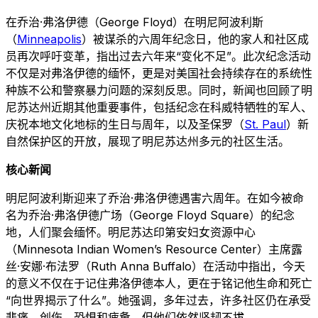
在乔治·弗洛伊德（George Floyd）在明尼阿波利斯
（
Minneapolis
）被谋杀的六周年纪念日，他的家人和社区成
员再次呼吁变革，指出过去六年来“变化不足”。此次纪念活动
不仅是对弗洛伊德的缅怀，更是对美国社会持续存在的系统性
种族不公和警察暴力问题的深刻反思。同时，新闻也回顾了明
尼苏达州近期其他重要事件，包括纪念在科威特牺牲的军人、
庆祝本地文化地标的生日与周年，以及圣保罗（
St. Paul
）新
自然保护区的开放，展现了明尼苏达州多元的社区生活。
核心新闻
明尼阿波利斯迎来了乔治·弗洛伊德遇害六周年。在如今被命
名为乔治·弗洛伊德广场（George Floyd Square）的纪念
地，人们聚会缅怀。明尼苏达印第安妇女资源中心
（Minnesota Indian Women’s Resource Center）主席露
丝·安娜·布法罗（Ruth Anna Buffalo）在活动中指出，今天
的意义不仅在于记住弗洛伊德本人，更在于铭记他生命和死亡
“向世界揭示了什么”。她强调，多年过去，许多社区仍在承受
悲痛、创伤、恐惧和疲惫，但他们依然坚韧不拔。