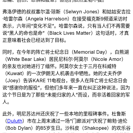
弗洛伊德的叔叔塞尔温·琼斯（Selwyn Jones）和姑姑安吉拉
·哈雷尔森（Angela Harrelson）在接受福克斯9频道采访时
表示，六年间“变化不足”。哈雷尔森说，只有当人们不再需要
说“黑人的命也是命”（Black Lives Matter）这句话时，才真
正意味着社会已经达到了目标。
同时，在今年的阵亡将士纪念日（Memorial Day），白熊湖
（White Bear Lake）居民尼科尔·阿莫尔（Nicole Amor）
的亲友也对她进行了缅怀。阿莫尔女士于三月在科威特
（Kuwait）的一次伊朗无人机袭击中牺牲。她的丈夫乔伊
（Joey）告诉KARE 11电视台，很多人在阵亡将士纪念日会
说“感谢你的服役”，但他们多年来一直在纠正这种说法，因为
这个节日是为了那些“未能归家的人”而设，而非活着回家的军
人。
此外，明尼苏达州还庆祝了一些本地的里程碑事件。杜鲁斯
（
Duluth
）市在上周末通过一场“门廊派对”庆祝了鲍勃·迪伦
（Bob Dylan）的85岁生日。沙科皮（Shakopee）的欢乐谷