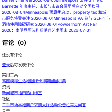
Daniel Villarreal
2026-08-05
Minneapolis 公共安全专员
Barnette 年底离任，市长与市议会僵局后启动全国搜寻
2026-08-04
Minneapolis 预算季启动，property tax 和城
市服务将受关注
2026-08-01
Minneapolis VA 参与 GLP-1 与
酒精使用障碍研究
2026-08-01
Powderhorn Art Fair
2026：南明尼阿波利斯湖畔艺术周末
2026-07-31
评论（0）
还没有评论
登录
后可发表评论
实用工具
驾照模拟
生活地图
绿卡排期
回国机票
资讯
新闻
城市指南
热门
标签
社区
二手市场
本地商户
求购大厅
活动
公告栏
常见问答
关于