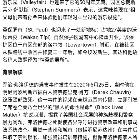
游乐园（Valleyfair）也迎来了它的50周年庆典。园区总裁斯
蒂芬·萨默斯（Stephen Summers）表示，这意味着现在“祖
父母们带着孙辈来体验他们年轻时乘坐过的游乐设施”。
圣保罗市（St. Paul）也迎来了一处新地标：占地27英亩的沃
坎蒂皮（Wakaŋ Típi）自然保护区游客中心隆重开业。该保
护区位于市区东部的洛尔敦（Lowertown）附近，在被社区
从铁路线中收回并修复二十年后，如今焕发新生。其达科他语
名称大致翻译为“神圣的居所”。
背景解读
乔治·弗洛伊德的遇害事件发生在2020年5月25日，当时他在
明尼阿波利斯市被白人警察德里克·肖万（Derek Chauvin）
跪压颈部致死。这一事件的视频在全球范围内传播，立即引发
了席卷全美乃至世界的“黑人的命也是命”（Black Lives
Matter）抗议浪潮，揭露了美国社会深层的种族歧视和警察
暴力问题。弗洛伊德之死促使各界呼吁进行警察改革和刑事司
法系统改革。虽然一些州和城市（包括明尼苏达州）在事件后
采取了禁制锁喉、加强警员培训等措施，但像弗洛伊德家人所