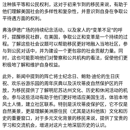
注种族平等和公民权利，这对于初来乍到的移民来说，有助于
他们理解美国社会的多样性和复杂性，并意识到自身在争取公
平待遇方面的权利。
弗洛伊德广场的持续纪念活动，以及家人的“变革不足”的呼
吁，提醒移民社群，在美国，争取公正和变革是一个持续的过
程。了解这些社会议题可以帮助移民更好地融入当地社区，参
与到公民对话中，并为建设一个更包容的社会贡献力量。同
时，这也可能影响他们对警察和公共机构的看法，促使他们更
积极地了解和维护自身权益。
此外，新闻中提到的阵亡将士纪念日、鲍勃·迪伦的生日庆
祝、欢乐谷游乐园的周年庆典以及沃坎蒂皮自然保护区的开
放，为移民提供了了解明尼苏达州文化、历史和休闲活动的机
会。参与这些活动有助于他们更好地适应美国生活，体验本地
风土人情，建立社区联系。特别是沃坎蒂皮保护区，它不仅是
自然美景，更是理解美洲原住民（尤其是达科他族）文化和历
史的重要窗口，对于多元文化背景的移民来说，提供了宝贵的
学习和交流机会，增进对这片土地深层历史的认识。