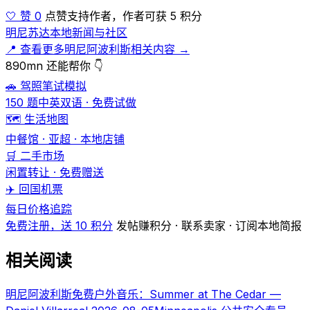
🤍 赞 0
点赞支持作者，作者可获 5 积分
明尼苏达本地新闻与社区
📍 查看更多明尼阿波利斯相关内容 →
890mn 还能帮你 👇
🚗 驾照笔试模拟
150 题中英双语 · 免费试做
🗺️ 生活地图
中餐馆 · 亚超 · 本地店铺
🛒 二手市场
闲置转让 · 免费赠送
✈️ 回国机票
每日价格追踪
免费注册，送 10 积分
发帖赚积分 · 联系卖家 · 订阅本地简报
相关阅读
明尼阿波利斯免费户外音乐：Summer at The Cedar —