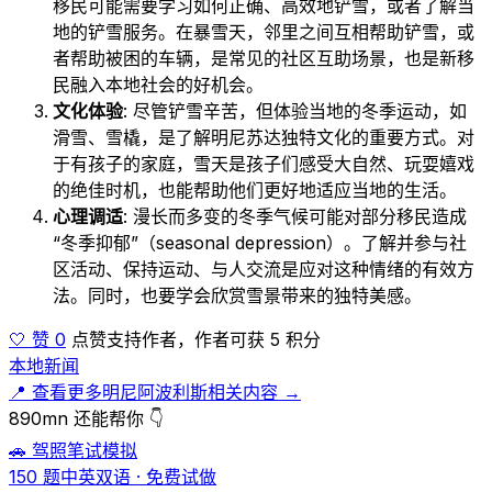
移民可能需要学习如何正确、高效地铲雪，或者了解当
地的铲雪服务。在暴雪天，邻里之间互相帮助铲雪，或
者帮助被困的车辆，是常见的社区互助场景，也是新移
民融入本地社会的好机会。
文化体验
: 尽管铲雪辛苦，但体验当地的冬季运动，如
滑雪、雪橇，是了解明尼苏达独特文化的重要方式。对
于有孩子的家庭，雪天是孩子们感受大自然、玩耍嬉戏
的绝佳时机，也能帮助他们更好地适应当地的生活。
心理调适
: 漫长而多变的冬季气候可能对部分移民造成
“冬季抑郁”（seasonal depression）。了解并参与社
区活动、保持运动、与人交流是应对这种情绪的有效方
法。同时，也要学会欣赏雪景带来的独特美感。
🤍 赞 0
点赞支持作者，作者可获 5 积分
本地新闻
📍 查看更多明尼阿波利斯相关内容 →
890mn 还能帮你 👇
🚗 驾照笔试模拟
150 题中英双语 · 免费试做