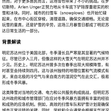
然而，对于更多居民而言，这场雪也带来了不小的挑战。在罗
切斯特，Arlen Unger正努力地从卡车底下铲除厚重密实的积
雪和冰块。同时，城市的扫雪车（snowplows）也开始忙碌
起来，在市中心街区穿梭，清理道路，确保交通顺畅。无论是
玩雪的童真，还是铲雪的辛劳，这场三月暴雪日都成了明尼苏
达日常生活的一部分。
背景解读
明尼苏达州位于美国北部，冬季漫长且严寒是其显著的气候特
征。尽管已步入三月，但像这样的大雪天气在明尼苏达州并不
少见。历史上，明尼苏达州曾多次在春季出现大规模降雪，有
时甚至会持续到四月。这与该州独特的地理位置和气流模式有
关，来自北极的冷空气与来自南方的湿润空气在此交汇，极易
形成冬季风暴。
这类降雪对当地的交通、电力和公共服务构成挑战，但明尼苏
达州政府和城市管理部门在应对冬季风暴方面拥有丰富的经验
和成熟的应急机制。例如，高效的扫雪车队和铲雪计划是确保
城市正常运转的关键。同时，学校和企业通常会根据天气状况