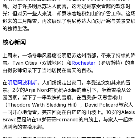
断。对于许多明尼苏达人而言，这无疑是享受雪趣的欢乐时
光；但对另一些人来说，却意味着堆积如山的铲雪工作。这场
迟来的三月降雪，再次展现了明尼苏达人面对严寒与美景交织
的独特生活。
核心新闻
上周末，一场冬季风暴席卷明尼苏达州南部，带来了持续的降
雪。Twin Cities（双城地区）和
Rochester
（罗切斯特）的自
由摄影师记录下了当地居民在雪天的百态。
在
明尼阿波利斯
，人们纷纷走出家门，享受这突如其来的雪
景。2岁的Anja Nord在妈妈Addie的牵引下，坐着雪橇从公
园回家，留下了一串欢快的雪痕。在西奥多·沃思雪橇山
（Theodore Wirth Sledding Hill），David Policard与家人
一同开心地滑雪，笑声回荡在白茫茫的山坡上。10岁的Alexis
Bravo更是骑在13岁哥哥Fernando的肩膀上，与家人一起体
验刺激的雪橇乐趣。