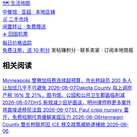
🗺️ 生活地图
中餐馆 · 亚超 · 本地店铺
🛒 二手市场
闲置转让 · 免费赠送
✈️ 回国机票
每日价格追踪
免费注册，送 10 积分
发帖赚积分 · 联系卖家 · 订阅本地简报
相关阅读
Minneapolis 警察加班费连续超预算，市长称缺员 200 多人
让加班几乎不可避免
2026-08-07
Dakota County 拟上调房
产税 16% 至 21%，图书馆、公园和公共卫生都面临削减
2026-08-07
DHS 新规减少庇护面谈，明州律师称更多案件
将直接进移民法庭
2026-08-07
St. Paul crisis nursery 重
开，免费短期托育缓解家庭压力
2026-08-06
Hennepin
County 警长称联邦因 ICE 移交政策威胁逮捕她
2026-08-
06