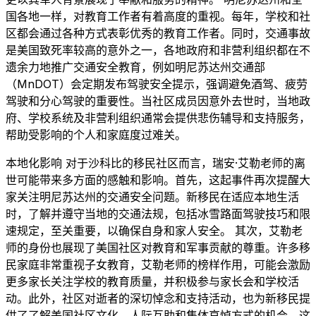
国各地一样，对教育工作者有着高度的重视。每年，学校和社
区都会通过各种方式表彰优秀的教育工作者。同时，交通事故
是美国致死率较高的意外之一，各地政府和非营利组织都在不
遗余力地推广交通安全教育，例如明尼苏达州交通部
（MnDOT）会定期发布驾驶安全提示，强调避免酒驾、疲劳
驾驶和分心驾驶的重要性。当社区成员因意外去世时，当地政
府、学校系统及非营利组织通常会提供悲伤辅导和支持服务，
帮助受影响的个人和家庭度过难关。
本地化影响 对于沙科比的移民社区而言，瑞安·艾勒老师的离
世可能带来多方面的感触和影响。首先，这起事件再次提醒大
家关注明尼苏达州的交通安全问题。新移民在适应本地生活
时，了解并遵守当地的交通法规，包括冰雪路面驾驶技巧和限
速规定，至关重要，以确保自身和家人安全。 其次，艾勒老
师的身份也展现了美国社区对教育和军事贡献的尊重。许多移
民家庭非常重视子女教育，艾勒老师的榜样作用，可能会激励
更多家长关注学校的教育质量，并积极参与家长会和学校活
动。此外，社区对逝者的深切悼念和支持活动，也为新移民提
供了了解美国社区文化、人际互助和集体哀悼方式的机会。这