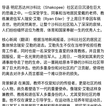
导语 明尼苏达州沙科比（Shakopee）社区近日沉浸在巨大
的悲痛之中。一位深受学生、同事和当地居民爱戴的老师、教
练兼退伍军人瑞安·艾勒（Ryan Eiler）于上周日不幸因车祸
去世。他的突然离世，让整个沙科比社区陷入了深深的哀悼，
人们纷纷缅怀这位为教育、体育和国家奉献一生的优秀人士。
核心新闻（翻译） 根据当地新闻报道，沙科比社区的居民正
集体悼念瑞安·艾勒的逝去。艾勒先生不仅在当地学校担任教
育工作者，同时也是一名深受学生喜爱的体育教练，并且曾为
国服役，是一名光荣的退伍军人。上周日，一场突如其来的交
通事故夺走了他的生命，这一噩耗给原本平静的沙科比社区带
来了巨大的冲击。他的多重身份和对社区的广泛贡献，使得他
的离去对许多人而言都是一个难以弥补的损失。
背景解读 在美国，教师不仅是知识的传授者，更是社区的核
心人物，肩负着塑造下一代的重要使命。像瑞安·艾勒这样身
兼教师、教练和退伍军人多重身份的人，尤其受到社区的尊
重。他不仅在课堂上引导学生，在运动场上培养年轻运动员，
更以其军人背景展现了奉献和服务的精神。 明尼苏达州和全