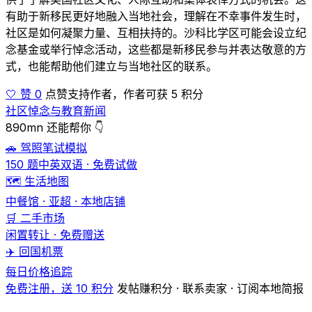
有助于新移民更好地融入当地社会，理解在不幸事件发生时，
社区是如何凝聚力量、互相扶持的。沙科比学区可能会设立纪
念基金或举行悼念活动，这些都是新移民参与并表达敬意的方
式，也能帮助他们建立与当地社区的联系。
🤍 赞 0
点赞支持作者，作者可获 5 积分
社区悼念与教育新闻
890mn 还能帮你 👇
🚗 驾照笔试模拟
150 题中英双语 · 免费试做
🗺️ 生活地图
中餐馆 · 亚超 · 本地店铺
🛒 二手市场
闲置转让 · 免费赠送
✈️ 回国机票
每日价格追踪
免费注册，送 10 积分
发帖赚积分 · 联系卖家 · 订阅本地简报