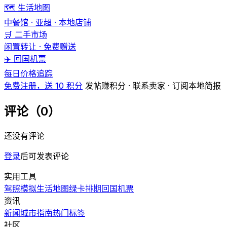
🗺️ 生活地图
中餐馆 · 亚超 · 本地店铺
🛒 二手市场
闲置转让 · 免费赠送
✈️ 回国机票
每日价格追踪
免费注册，送 10 积分
发帖赚积分 · 联系卖家 · 订阅本地简报
评论（0）
还没有评论
登录
后可发表评论
实用工具
驾照模拟
生活地图
绿卡排期
回国机票
资讯
新闻
城市指南
热门
标签
社区