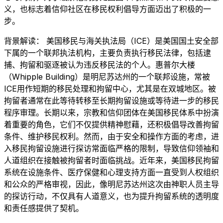
义，也标志着信仰社区在移民权利倡导方面迈出了积极的一
步。
背景解读： 美国移民与海关执法局（ICE）是美国国土安全部
下属的一个联邦执法机构，主要负责执行移民法律，包括逮
捕、拘留和驱逐被认为违反移民法的个人。惠普尔大楼
（Whipple Building）是明尼苏达州的一个联邦设施，常被
ICE用作短期的移民处理和拘留中心，尤其是在双城地区。被
拘留者通常在此等待转移至长期拘留设施或等待进一步的移民
程序审理。长期以来，宗教和信仰团体在美国移民体系中扮演
着重要的角色，它们不仅提供精神慰藉，还积极倡导改善拘留
条件、维护移民权利。然而，由于安全和操作方面的考虑，进
入移民拘留设施进行探访常面临严格的限制，导致信仰领袖和
人道组织在接触被拘留者时面临挑战。近年来，美国移民拘留
系统在设施条件、医疗保健和心理支持方面一直受到人权组织
和公众的严格审视，因此，像明尼苏达州这次由神职人员主导
的探访行动，不仅具有人道意义，也为提升拘留系统的透明度
和责任感提供了契机。