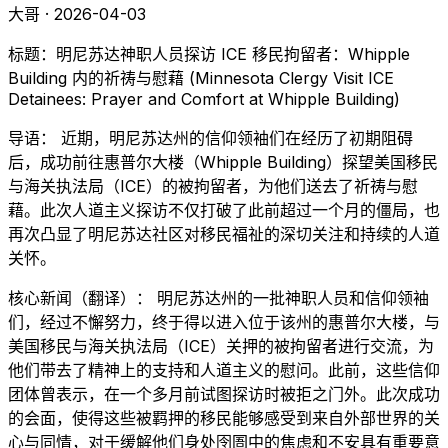
大哥 · 2026-04-03
标题：明尼苏达神职人员探访 ICE 移民拘留者：Whipple
Building 内的祈祷与慰藉 (Minnesota Clergy Visit ICE
Detainees: Prayer and Comfort at Whipple Building)
导语： 近期，明尼苏达州的信仰领袖们在经历了初期阻碍
后，成功前往惠普尔大楼（Whipple Building）探望美国移民
与海关执法局（ICE）的被拘留者，为他们送去了祈祷与慰
藉。此次人道主义探访不仅打破了此前超过一个月的僵局，也
再次凸显了明尼苏达社区对移民福祉的深切关注和持续的人道
关怀。
核心新闻（翻译）： 明尼苏达州的一批神职人员和信仰领袖
们，经过不懈努力，终于得以进入位于该州的惠普尔大楼，与
美国移民与海关执法局（ICE）关押的被拘留者进行交流，为
他们带去了精神上的支持和人道主义的慰问。此前，这些信仰
团体曾表示，在一个多月前试图探访时被拒之门外。此次成功
的会面，使得这些被羁押的移民能够感受到来自外部世界的关
心与同情，对于缓解他们身处囹圄中的焦虑和不安具有重要意