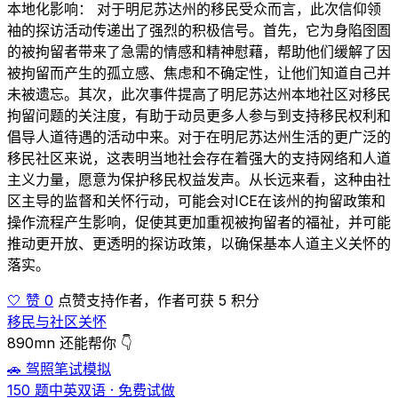
本地化影响： 对于明尼苏达州的移民受众而言，此次信仰领
袖的探访活动传递出了强烈的积极信号。首先，它为身陷囹圄
的被拘留者带来了急需的情感和精神慰藉，帮助他们缓解了因
被拘留而产生的孤立感、焦虑和不确定性，让他们知道自己并
未被遗忘。其次，此次事件提高了明尼苏达州本地社区对移民
拘留问题的关注度，有助于动员更多人参与到支持移民权利和
倡导人道待遇的活动中来。对于在明尼苏达州生活的更广泛的
移民社区来说，这表明当地社会存在着强大的支持网络和人道
主义力量，愿意为保护移民权益发声。从长远来看，这种由社
区主导的监督和关怀行动，可能会对ICE在该州的拘留政策和
操作流程产生影响，促使其更加重视被拘留者的福祉，并可能
推动更开放、更透明的探访政策，以确保基本人道主义关怀的
落实。
🤍 赞 0
点赞支持作者，作者可获 5 积分
移民与社区关怀
890mn 还能帮你 👇
🚗 驾照笔试模拟
150 题中英双语 · 免费试做