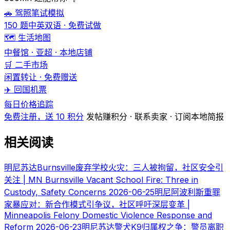
🚗 驾照笔试模拟
150 题中英双语 · 免费试做
🗺️ 生活地图
中餐馆 · 亚超 · 本地店铺
🛒 二手市场
闲置转让 · 免费赠送
✈️ 回国机票
每日价格追踪
免费注册，送 10 积分
发帖赚积分 · 联系卖家 · 订阅本地简报
相关阅读
明尼苏达Burnsville废弃学校火灾：三人被拘留，社区安全引
关注 | MN Burnsville Vacant School Fire: Three in
Custody, Safety Concerns
2026-06-25
明尼阿波利斯重罪
家暴应对：新合作模式引争议，社区呼吁深层变革 |
Minneapolis Felony Domestic Violence Response and
Reform
2026-06-23
明尼苏达警犬K9归属权之争：警员离职