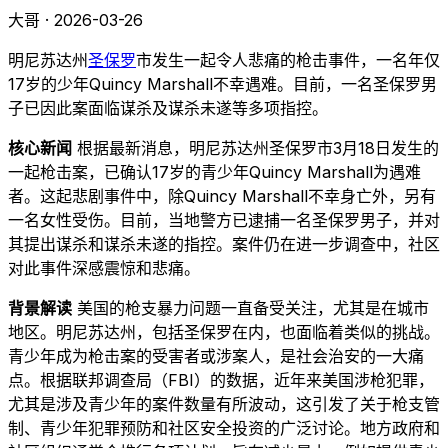
大哥 · 2026-03-26
明尼苏达州
圣保罗
市发生一起令人悲痛的枪击事件，一名年仅
17岁的少年Quincy Marshall不幸遇难。目前，一名圣保罗男
子已因此案面临谋杀及谋杀未遂等多项指控。
核心新闻
根据最新消息，明尼苏达州圣保罗市3月18日发生的
一起枪击案，已确认17岁的青少年Quincy Marshall为遇难
者。这起悲剧事件中，除Quincy Marshall不幸身亡外，另有
一名女性受伤。目前，当地警方已逮捕一名圣保罗男子，并对
其提出谋杀和谋杀未遂的指控。案件仍在进一步调查中，社区
对此事件深感震惊和悲痛。
背景解读
美国的枪支暴力问题一直备受关注，尤其是在城市
地区。明尼苏达州，包括圣保罗在内，也面临着类似的挑战。
青少年成为枪击案的受害者或涉案人，是社会治安的一大痛
点。根据联邦调查局（FBI）的数据，近年来美国涉枪犯罪，
尤其是涉及青少年的案件数量有所波动，这引发了关于枪支管
制、青少年犯罪预防和社区安全投资的广泛讨论。地方政府和