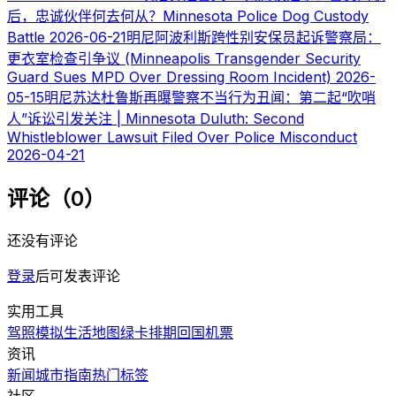
后，忠诚伙伴何去何从？Minnesota Police Dog Custody
Battle
2026-06-21
明尼阿波利斯跨性别安保员起诉警察局：
更衣室检查引争议 (Minneapolis Transgender Security
Guard Sues MPD Over Dressing Room Incident)
2026-
05-15
明尼苏达杜鲁斯再曝警察不当行为丑闻：第二起“吹哨
人”诉讼引发关注 | Minnesota Duluth: Second
Whistleblower Lawsuit Filed Over Police Misconduct
2026-04-21
评论（0）
还没有评论
登录
后可发表评论
实用工具
驾照模拟
生活地图
绿卡排期
回国机票
资讯
新闻
城市指南
热门
标签