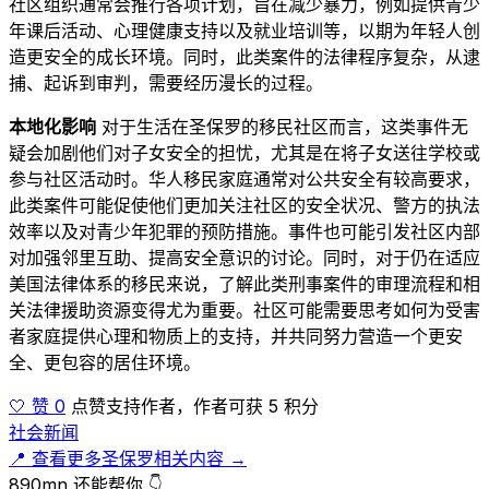
社区组织通常会推行各项计划，旨在减少暴力，例如提供青少
年课后活动、心理健康支持以及就业培训等，以期为年轻人创
造更安全的成长环境。同时，此类案件的法律程序复杂，从逮
捕、起诉到审判，需要经历漫长的过程。
本地化影响
对于生活在圣保罗的移民社区而言，这类事件无
疑会加剧他们对子女安全的担忧，尤其是在将子女送往学校或
参与社区活动时。华人移民家庭通常对公共安全有较高要求，
此类案件可能促使他们更加关注社区的安全状况、警方的执法
效率以及对青少年犯罪的预防措施。事件也可能引发社区内部
对加强邻里互助、提高安全意识的讨论。同时，对于仍在适应
美国法律体系的移民来说，了解此类刑事案件的审理流程和相
关法律援助资源变得尤为重要。社区可能需要思考如何为受害
者家庭提供心理和物质上的支持，并共同努力营造一个更安
全、更包容的居住环境。
🤍 赞 0
点赞支持作者，作者可获 5 积分
社会新闻
📍 查看更多圣保罗相关内容 →
890mn 还能帮你 👇