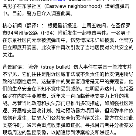
名男子在东景社区（Eastview neighborhood）遭到流弹击
中。目前，警方已介入调查此案。
核心新闻（翻译）： 根据最新报道，上周五晚间，在圣保罗
市94号州际公路（I-94）附近发生一起枪击事件。一名男子
在东景社区内无辜被流弹击中，伤势情况未详细披露，但警方
已立即展开调查。此次事件再次引发了当地居民对公共安全的
关注。
背景解读： 流弹（stray bullet）伤人事件在美国一些城市并
不罕见，它们往往是附近区域非法或不负责任的枪支使用所导
致的悲剧性后果。这些事件的受害者通常是无辜的旁观者，他
们的生命安全在不知不觉中受到威胁。在明尼苏达州，包括圣
保罗在内的主要城市，近年来一直面临着枪支暴力上升的挑
战。尽管当地政府和执法部门已推出多项措施，如加强社区巡
逻、开展枪支回收计划、推动预防暴力项目等，但流弹事件依
然偶有发生，提醒人们公共安全仍需持续关注。警方在处理此
类案件时，通常会重点收集弹道证据、寻找目击者并分析案发
现场周边的监控录像，以期追踪到涉案枪支和嫌疑人。