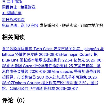
🛒 二手市场
闲置转让 · 免费赠送
✈️ 回国机票
每日价格追踪
免费注册，送 10 积分
发帖赚积分 · 联系卖家 · 订阅本地简报
相关阅读
食品污染担忧推高 Twin Cities 农夫市场关注度，jalapeño 与
lettuce 疫情仍在发酵
2026-08-08
Hennepin County 把
Blue Line 延长线本地承诺提高到约 22.54 亿美元
2026-08-
08
明大撤回 Gaza 评论学者任命后支付 25 万美元和解，学
术自由争议继续
2026-08-08
Minneapolis 警察加班费连续
超预算，市长称缺员 200 多人让加班几乎不可避免
2026-
08-07
Dakota County 拟上调房产税 16% 至 21%，图书
馆、公园和公共卫生都面临削减
2026-08-07
评论（0）