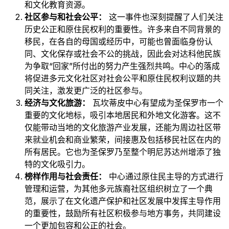
和文化教育资源。
社区参与和社会公平：
这一事件也深刻提醒了人们关注
历史公正和原住民权利的重要性。许多来自不同背景的
移民，在各自的母国或经历中，可能也曾面临身份认
同、文化保存或社会不公的挑战，因此会对达科他民族
为争取“回家”所付出的努力产生强烈共鸣。中心的落成
将促进多元文化社区对社会公平和原住民权利议题的共
同关注，激发更广泛的社区参与。
经济与文化旅游：
瓦坎蒂皮中心有望成为圣保罗市一个
重要的文化地标，吸引本地居民和外地文化游客。这不
仅能带动当地的文化旅游产业发展，还能为周边社区带
来就业机会和商业繁荣，间接惠及包括移民社区在内的
所有居民。它也为圣保罗乃至整个明尼苏达州增添了独
特的文化吸引力。
榜样作用与社会责任：
中心通过原住民主导的方式进行
管理和运营，为其他多元族裔社区组织树立了一个典
范，展示了在文化遗产保护和社区发展中发挥主导作用
的重要性，鼓励所有社区积极参与地方事务，共同建设
一个更加包容和公正的社会。