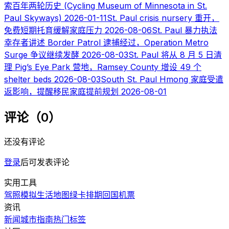
索百年两轮历史 (Cycling Museum of Minnesota in St.
Paul Skyways)
2026-01-11
St. Paul crisis nursery 重开，
免费短期托育缓解家庭压力
2026-08-06
St. Paul 暴力执法
幸存者讲述 Border Patrol 逮捕经过，Operation Metro
Surge 争议继续发酵
2026-08-03
St. Paul 将从 8 月 5 日清
理 Pig’s Eye Park 营地，Ramsey County 增设 49 个
shelter beds
2026-08-03
South St. Paul Hmong 家庭受遣
返影响，提醒移民家庭提前规划
2026-08-01
评论（0）
还没有评论
登录
后可发表评论
实用工具
驾照模拟
生活地图
绿卡排期
回国机票
资讯
新闻
城市指南
热门
标签