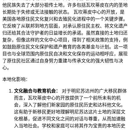
他民族失去了大部分祖传土地，许多包括瓦坎蒂皮在内的圣地
长期处于失修或无法接触的状态。 瓦坎蒂皮中心的开放，是
美国各地原住民文化复兴和去殖民化进程中的一个关键步骤。
它反映了从联邦到地方层面，对承认原住民主权、将文化遗产
归还给其合法守护者的日益增长的承诺。虽然直接的土地归还
复杂，但像这样的文化中心项目，得到了相关政策的支持，例
如鼓励原住民文化保护和遗产教育的各类基金与计划。这一项
目也与全球范围内原住民自决和文化保存的运动相呼应，展现
了原住民社区通过自身努力重建与传承文化的强大韧性与决
心。
本地化影响：
文化融合与教育机会：
对于明尼苏达州的广大移民群体
而言，瓦坎蒂皮中心的开放提供了一个前所未有的机
会，深入了解他们新家园的原住民历史和达科他文化。
这有助于新移民更好地理解明尼苏达这片土地的深层文
化根基，促进不同文化之间的对话与尊重，从而加速融
入当地社会。学校和家庭可以将其作为宝贵的本地历史