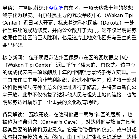
导语： 在明尼苏达州
圣保罗
市东区，一项长达数十年的梦想
终于化为现实。由原住民主导的瓦坎蒂皮中心（Wakan Tipi
Center）近日盛大开幕，标志着达科他民族（Dakota）一处
神圣遗址的成功修复，并向公众敞开了大门。这不仅是明尼苏
达原住民社区的巨大胜利，也是这片土地文化回归与重生的重
要里程碑。
核心新闻： 位于明尼苏达州圣保罗市东区的瓦坎蒂皮中心
（Wakan Tipi Center）近日举行了盛大的开幕仪式。该中心
的落成代表着一项酝酿数十年的“回家”愿景终于得以实现。一
个由原住民主导的非营利组织，经过不懈努力，成功将一处对
达科他民族具有神圣意义的遗址进行了修复，并将其重新向公
众开放。此举不仅恢复了达科他人民与祖先土地的连接，也为
明尼苏达州增添了一个重要的文化教育场所。
背景解读： 瓦坎蒂皮，在达科他语中意为“神圣的居所”，也
被称为卡弗洞穴（Carver's Cave），对达科他民族而言具有
极其重要的精神和历史意义。它是代代相传的仪式、故事讲述
和与祖先连接的场所。然而，由于殖民扩张和强迫迁徙，达科