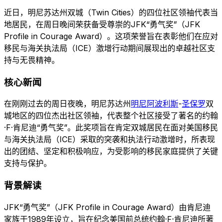
近日，明尼苏达州双城（Twin Cities）的四位社区领袖代表当
地居民，在周日晚间荣获备受尊崇的JFK“勇气奖”（JFK
Profile in Courage Award）。这项荣誉旨在表彰他们在应对
移民与海关执法局（ICE）激增行动期间展现出的卓越社区支
持与无畏精神。
核心新闻
在刚刚过去的周日夜晚，明尼苏达州
明尼阿波利斯
-
圣保罗
双
城地区的四位杰出社区领袖，代表整个社区接受了著名的约翰
·F·肯尼迪“勇气奖”。此奖项旨在肯定双城居民在面对美国移民
与海关执法局（ICE）采取的突袭和执法行动激增时，所表现
出的团结、坚定和积极响应，为受影响的移民家庭提供了关键
支持与保护。
背景解读
JFK“勇气奖”（JFK Profile in Courage Award）由肯尼迪
家族于1989年设立，旨在纪念美国前总统约翰·F·肯尼迪所著