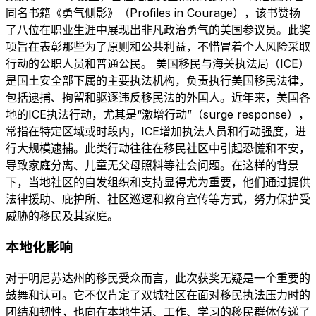
同名书籍《勇气侧影》（Profiles in Courage），该书赞扬
了八位在职业生涯中展现出非凡政治勇气的美国参议员。此奖
项旨在表彰那些为了原则和公共利益，不惜冒着个人风险采取
行动的公职人员和普通公民。 美国移民与海关执法局（ICE）
是国土安全部下属的主要执法机构，负责执行美国移民法律，
包括逮捕、拘留和驱逐违反移民法的外国人。近年来，美国各
地的ICE执法行动，尤其是“激增行动”（surge response），
常指在特定区域或时段内，ICE增加执法人员和行动强度，进
行大规模逮捕。此类行动往往在移民社区中引起恐慌和不安，
导致家庭分离、儿童无父母照料等社会问题。在这样的背景
下，当地社区的自发组织和支持显得尤为重要，他们通过提供
法律援助、庇护所、社区巡逻和教育宣传等方式，努力保护受
威胁的移民及其家庭。
本地化影响
对于明尼苏达州的移民受众而言，此次获奖无疑是一个重要的
鼓舞和认可。它不仅肯定了双城社区在面对移民执法压力时的
团结和韧性，也向在本地生活、工作、学习的移民群体传递了