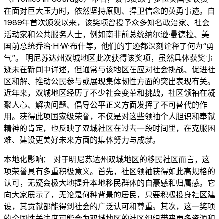
在面对巨大压力时，依然坚持原则、捍卫信念的英勇事迹。自
1989年首次颁发以来，该奖项曾授予众多知名政治家、社会
活动家和公共服务人士，例如南非前总统纳尔逊·曼德拉、美
国前总统乔治·H·W·布什等，他们的事迹都深刻诠释了何为“勇
气”。 明尼苏达州双城地区此次获得该奖项，虽然具体获奖事
迹未在新闻中详述，但通常与该地区在应对社会挑战、促进社
区和解、推动公民参与或展现集体韧性方面的突出表现有关。
近年来，双城地区经历了不少社会变革和挑战，社区领袖在凝
聚人心、解决问题、倡导公平正义方面发挥了不可替代的作
用。获得此项国家级荣誉，不仅是对这些领袖个人胆识和奉献
精神的肯定，也反映了双城社区在过去一段时间里，在克服困
难、建设更美好未来方面的集体努力与成就。
本地化影响： 对于明尼苏达州双城地区的移民社区而言，这
项荣誉具有多重积极意义。首先，社区领袖获得如此高规格的
认可，无疑会极大地提升本地移民群体的自豪感和归属感。它
向大家展示了，无论是何种背景的居民，只要积极投身社区建
设，其贡献都能得到社会的广泛认可和尊重。其次，这一奖项
的全国性关注度可能会为双城地区的社区组织带来更多资源和