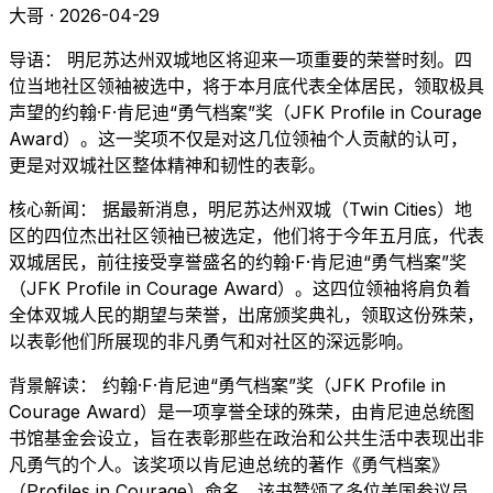
大哥 · 2026-04-29
导语： 明尼苏达州双城地区将迎来一项重要的荣誉时刻。四
位当地社区领袖被选中，将于本月底代表全体居民，领取极具
声望的约翰·F·肯尼迪“勇气档案”奖（JFK Profile in Courage
Award）。这一奖项不仅是对这几位领袖个人贡献的认可，
更是对双城社区整体精神和韧性的表彰。
核心新闻： 据最新消息，明尼苏达州双城（Twin Cities）地
区的四位杰出社区领袖已被选定，他们将于今年五月底，代表
双城居民，前往接受享誉盛名的约翰·F·肯尼迪“勇气档案”奖
（JFK Profile in Courage Award）。这四位领袖将肩负着
全体双城人民的期望与荣誉，出席颁奖典礼，领取这份殊荣，
以表彰他们所展现的非凡勇气和对社区的深远影响。
背景解读： 约翰·F·肯尼迪“勇气档案”奖（JFK Profile in
Courage Award）是一项享誉全球的殊荣，由肯尼迪总统图
书馆基金会设立，旨在表彰那些在政治和公共生活中表现出非
凡勇气的个人。该奖项以肯尼迪总统的著作《勇气档案》
（Profiles in Courage）命名，该书赞颂了多位美国参议员