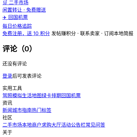
🛒 二手市场
闲置转让 · 免费赠送
✈️ 回国机票
每日价格追踪
免费注册，送 10 积分
发帖赚积分 · 联系卖家 · 订阅本地简报
评论（0）
还没有评论
登录
后可发表评论
实用工具
驾照模拟
生活地图
绿卡排期
回国机票
资讯
新闻
城市指南
热门
标签
社区
二手市场
本地商户
求购大厅
活动
公告栏
常见问答
关于