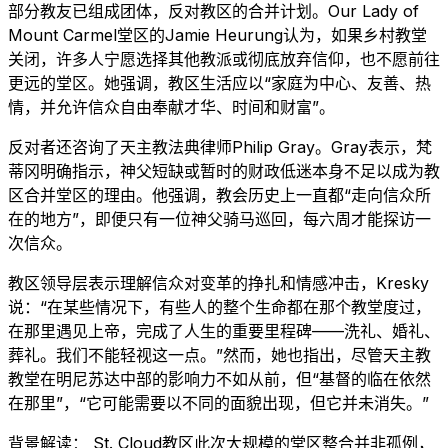
部分教友已组成团体，反对教区的合并计划。Our Lady of
Mount Carmel堂区的Jamie Heurung认为，如果乡村教堂
关闭，许多人宁愿选择其他教派或彻底放弃信仰，也不愿前往
更远的堂区。她强调，教区生活应以“家庭为中心、友善、热
情，并允许信众自由奉献才华、时间和财富”。
反对者还咨询了天主教法典律师Philip Gray。Gray表示，梵
蒂冈明确指示，神父短缺或暂时的财政低迷本身不足以成为教
区合并堂区的理由。他强调，教会历史上一直都“走向信众所
在的地方”，即便只有一位神父骑马巡回，每六周才能探访一
次信众。
教区领导层表示理解信众对变革的挣扎和情感冲击，Kresky
说：“在某些情况下，有些人的整个生命都在那个教堂度过，
在那里遇见上帝，完成了人生的重要里程碑——洗礼、婚礼、
葬礼。我们不能轻视这一点。”然而，她也指出，尽管天主教
教堂在明尼苏达中部的影响力不如从前，但“基督的临在依然
在那里”，“它可能需要以不同的面貌出现，但它并未消失。”
背景解读： St. Cloud教区此次大规模的堂区整合并非孤例，