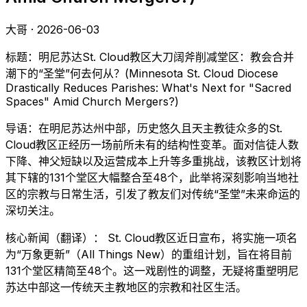
大哥 · 2026-06-03
标题：明尼苏达St. Cloud教区大刀阔斧削减堂区：教会合并
潮下的“圣堂”何去何从？(Minnesota St. Cloud Diocese
Drastically Reduces Parishes: What's Next for "Sacred
Spaces" Amid Church Mergers?)
导语：在明尼苏达州中部，历史悠久且天主教徒众多的St.
Cloud教区正经历一场前所未有的结构性变革。面对信徒人数
下降、神父短缺以及运营成本上升等多重挑战，该教区计划将
其下辖的131个堂区大幅整合至48个，此举将深刻影响当地社
区的宗教与日常生活，引发了教友们对传统“圣堂”未来命运的
深切关注。
核心新闻（翻译）： St. Cloud教区近日宣布，将实施一项名
为“万象更新”（All Things New）的重组计划，旨在将目前
131个堂区精简至48个。这一戏剧性的调整，无疑将重塑明尼
苏达中部这一传统天主教地区的宗教和社区生活。