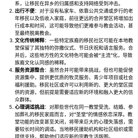
系，让移民在异乡的归属感和支持网络受到冲击。
出行不便
：对于没有私家车、依靠公共交通或步行的老
年移民以及低收入家庭，前往更远的合并堂区将增加出
行成本和时间，这可能导致他们更难参与教会活动，甚
至最终脱离教会。
文化传统稀释
：一些特定族裔的移民社区可能在本地教
堂保留了其独特的弥撒仪式、节日庆祝和语言服务。合
并后，这些地方性的文化特色可能会被“主流”化，导致
族裔文化认同感的稀释。
服务资源整合
：虽然合并可能带来挑战，但也可能促使
资源集中，提供更优质的牧灵服务、青少年项目或社会
福利援助。移民社区或许可以利用新的、更大的堂区提
供的资源，但前提是需要适应新的环境和融入更大的信
众群体。
心理调适挑战
：对那些世代在同一教堂受洗、结婚、参
加葬礼的移民家庭而言，对“圣堂”的情感依恋深厚。教
堂功能的改变甚至关闭，将带来巨大的心理失落感，需
要较长时间的调适。当地移民援助机构和社区组织或需
提供支持，帮助他们适应新的宗教生活版图。