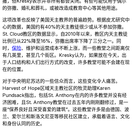
撒，但Kresky表示并非所有都会关闭。有些可能仅用于偶尔
的弥撒、婚礼和葬礼，或被改造成教育中心等其他用途。
这项改革也反映了美国天主教界的普遍趋势。根据皮尤研究中
心的数据，美国约有40%的天主教徒很少或从不参加弥撒。
St. Cloud教区的数据显示，自2010年以来，教区内天主教徒
比例已从22%降至16%，弥撒出席率下降了三分之一。同
时，
保险
、维护和运营成本不断上涨，而一些教堂之间距离仅
有几英里，甚至几个街区。Kresky认为，如果放在今天，出
于人口结构和人们出行方式的改变，许多教堂可能不会建在现
在的位置。
对于中央明尼苏达的一些信众而言，这些变化令人痛苦。
Harvest of Hope区域天主教社区的牧灵助理Karen
Pundsack指出，包括St. Anthony在内的许多教堂并没有经
济困难，且St. Anthony教堂在过去五年内刚刚翻修过，是一
座“保养良好且深受喜爱的建筑”。这些教堂许多是由德国、波
兰、爱尔兰和斯洛文尼亚等移民社区建立，承载着语言、文化
和身份认同的历史。