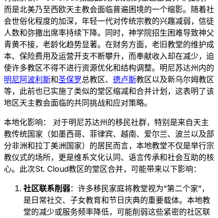
而是北美乃至西欧天主教会面临普遍困境的一个缩影。随着社
会世俗化程度的加深，年轻一代对传统宗教的兴趣减弱，信徒
人数和弥撒出席率持续下降。同时，神学院招生困难导致神父
青黄不接，老龄化趋势显著。在财务方面，老旧教堂的维护成
本、保险费用及运营开支不断攀升，而奉献收入却在减少，迫
使许多教区不得不进行资源优化和结构调整。明尼苏达州内的
明尼阿波利斯
和
圣保罗
总教区、
德卢斯
教区以及新乌尔姆教区
等，此前也已实施了类似的堂区缩减和合并计划，这表明了该
地区天主教会面临的共同挑战和应对策略。
本地化影响： 对于明尼苏达州的移民社群，特别是来自天主
教传统国家（如墨西哥、菲律宾、越南、爱尔兰、波兰以及部
分非洲和拉丁美洲国家）的居民而言，本地教堂不仅是举行宗
教仪式的场所，更是维系文化认同、语言传承和社会互助的核
心。此次St. Cloud教区的堂区合并，可能带来以下影响：
社区联系削弱
：许多移民家庭将教堂视为“第二个家”，
是日常社交、子女教育和节日庆典的重要载体。本地教
堂的减少或服务频率降低，可能削弱这些紧密的社区联