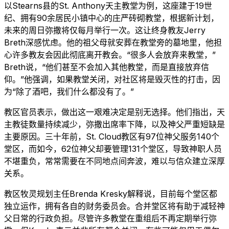
以Stearns县的St. Anthony天主教堂为例，这座建于19世
纪、拥有90余居民小镇中心的庄严砖砌教堂，根据新计划，
未来的周日弥撒将仅每月举行一次。这让终身教友Jerry
Breth深感忧虑。他的祖父母就安葬在教堂旁的墓地里，他担
心许多教友会因此彻底离开教会。“很多人会放弃来教堂，”
Breth说，“他们甚至不会加入其他教堂，而是直接放弃信
仰。”他强调，如果教堂关闭，对社区将是毁灭性的打击，因
为“除了酒吧，我们什么都没有了。”
教区官员表示，做出这一艰难决定是别无选择。他们指出，天
主教徒数量持续减少，弥撒出席率下降，以及神父严重短缺是
主要原因。三十年前，St. Cloud教区有97位神父服务140个
堂区，而如今，62位神父却要管理131个堂区，导致神职人员
不堪重负，常常需要在不同地点间奔波，难以与信众建立深厚
关系。
教区牧灵规划主任Brenda Kresky解释说，目前每个堂区都
独立运作，拥有各自的财务委员会。合并堂区将有助于减轻神
父日常的行政负担。尽管许多教堂在重组后不再定期举行弥