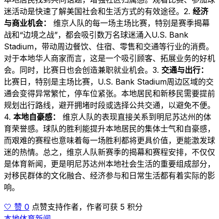
迷活动是快速了解美国社会和生活方式的有效途径。2.
经济
与商业机会：
维京人队的每一场主场比赛，特别是赛季揭幕
战和“边境之战”，都会吸引数万名球迷涌入U.S. Bank
Stadium，带动周边餐饮、住宿、零售和交通等行业的消费。
对于本地华人商家而言，这是一个吸引顾客、拓展业务的好机
会。同时，比赛日也会创造兼职就业机会。3.
交通与出行：
比赛日，特别是主场比赛，U.S. Bank Stadium周边区域的交
通会变得异常繁忙，停车位紧张。本地居民和新移民需要提前
规划出行路线，避开拥堵时段或选择公共交通，以避免不便。
4.
本地自豪感：
维京人队的表现直接关系到明尼苏达州的体
育荣誉感。球队的胜利能提升本地居民的集体士气和自豪感，
而艰难的赛程也意味着每一场胜利都将更具价值，更能激发球
迷的热情。总之，维京人队新赛季的揭幕和赛程安排，不仅仅
是体育新闻，更是明尼苏达州本地社会生活的重要组成部分，
对移民群体的文化融合、经济参与和日常生活都有着实际的影
响。
🤍 赞 0
点赞支持作者，作者可获 5 积分
本地体育新闻