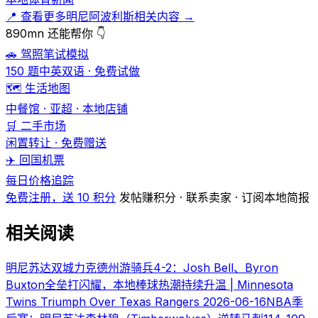
📍 查看更多明尼阿波利斯相关内容 →
890mn 还能帮你 👇
🚗 驾照笔试模拟
150 题中英双语 · 免费试做
🗺️ 生活地图
中餐馆 · 亚超 · 本地店铺
🛒 二手市场
闲置转让 · 免费赠送
✈️ 回国机票
每日价格追踪
免费注册，送 10 积分
发帖赚积分 · 联系卖家 · 订阅本地简报
相关阅读
明尼苏达双城力克德州游骑兵4-2：Josh Bell、Byron
Buxton全垒打闪耀，本地棒球热潮持续升温 | Minnesota
Twins Triumph Over Texas Rangers
2026-06-16
NBA季