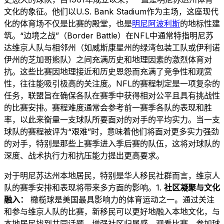
文化的象征。他们以U.S. Bank Stadium作为主场，这座现代
化的体育场不仅是比赛的殿堂，也是
明尼阿波利斯
的地标性建
筑。“边境之战”（Border Battle）在NFL中通常特指明尼苏
达维京人队与相邻州（如威斯康星州的绿湾包装工队或伊利诺
伊州的芝加哥熊队）之间充满历史和地理因素的激烈体育对
抗。这些比赛因地理接近和历史恩怨而充满了竞争性和观赏
性，往往能吸引极高的关注度。NFL的赛程制定是一项复杂的
任务，联盟旨在确保各队在赛季中获得相对公平且具有挑战性
的比赛安排。赛程难度通常会参考前一赛季各队的表现和胜
率，以此来衡量一支球队所要面对的对手的平均实力。当一支
球队的赛程被评为“艰难”时，意味着他们将面对更多实力强劲
的对手，特别是那些上赛季进入季后赛的队伍，这将对球队的
深度、战术执行力和抗压能力提出更高要求。
对于明尼苏达州本地居民，特别是华人移民社群而言，维京人
队的赛季安排和表现将带来多方面的影响。1.
社区凝聚与文化
融入：
橄榄球是美国最具影响力的体育运动之一。通过关注
和参与维京人队的比赛，新移民可以更好地融入本地文化，与
本地居民找到共同话题，增强社区归属感。观看比赛、参加球