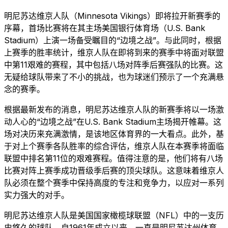
明尼苏达维京人队（Minnesota Vikings）即将拉开新赛季的
序幕，首场比赛将在其主场美国银行体育场（U.S. Bank
Stadium）上演一场备受瞩目的“边境之战”。与此同时，根据
上赛季的胜率统计，维京人队在即将到来的赛季中将面对联盟
中第11艰难的赛程，其中包括八场对阵季后赛强队的比赛。这
无疑给球队带来了不小的挑战，也为球迷们预示了一个充满悬
念的赛季。
根据最新发布的消息，明尼苏达维京人队的新赛季将以一场激
动人心的“边境之战”在U.S. Bank Stadium主场揭开帷幕。这
场对决历来充满激情，是该地区体育界的一大看点。此外，基
于对上个赛季各队胜率的综合评估，维京人队在本赛季将面临
联盟中排名第11位的艰难赛程。值得注意的是，他们将有八场
比赛对阵上赛季成功晋级季后赛的顶尖球队。这意味着维京人
队必须在整个赛季中保持高度的专注和竞争力，以应对一系列
实力强大的对手。
明尼苏达维京人队是美国国家橄榄球联盟（NFL）中的一支历
史悠久的球队，自1961年成立以来，一直是明尼苏达州体育