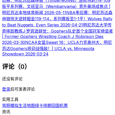
后赛：明尼苏达森林狼（Timberwolves）逆转马刺114-109
扳平系列赛，文班亚马（Wembanyama）意外离场成焦点 |
明尼苏达本地体育新闻
2026-05-11
NBA季后赛：明尼苏达森
林狼惊天逆转掘金119-114，系列赛扳至1-1平！Wolves Rally
to Beat Nuggets, Even Series
2026-04-21
明尼苏达大学传
奇摔跤教练J·罗宾逊辞世：Gophers队史首个全国冠军缔造者
| Former Gophers Wrestling Coach J Robinson Dies
2026-03-30
NCAA女篮Sweet 16：UCLA力克奥州大，明尼
苏达Gophers将迎战强敌！| UCLA vs. Minnesota
Showdown
2026-03-24
评论（0）
还没有评论
登录
后可发表评论
实用工具
驾照模拟
生活地图
绿卡排期
回国机票
资讯