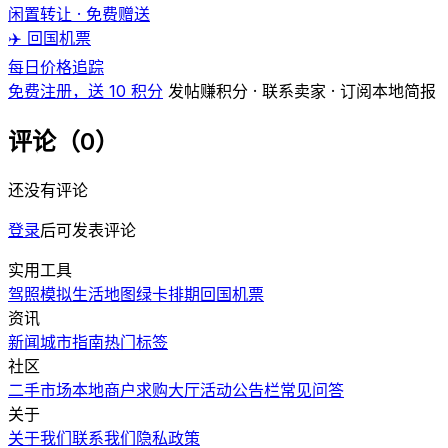
闲置转让 · 免费赠送
✈️ 回国机票
每日价格追踪
免费注册，送 10 积分
发帖赚积分 · 联系卖家 · 订阅本地简报
评论（0）
还没有评论
登录
后可发表评论
实用工具
驾照模拟
生活地图
绿卡排期
回国机票
资讯
新闻
城市指南
热门
标签
社区
二手市场
本地商户
求购大厅
活动
公告栏
常见问答
关于
关于我们
联系我们
隐私政策