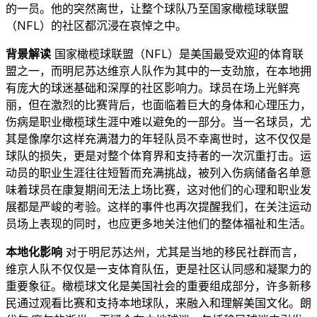
的一员。他的突然离世，让整个球队乃至国家橄榄球联盟
（NFL）的社区都沉浸在哀悼之中。
背景解读
国家橄榄球联盟（NFL）是美国最受欢迎的体育联
盟之一，而明尼苏达维京人队作为其中的一支劲旅，在本地拥
有庞大的球迷基础和深厚的社区影响力。球员在场上光鲜亮
丽，但在激烈的比赛背后，也面临着巨大的身体和心理压力，
伤病是职业橄榄球生涯中难以避免的一部分。当一名球员，尤
其是像摩尔这样充满潜力的年轻队员不幸离世时，这不仅仅是
球队的损失，更是对整个体育界和支持者的一次沉重打击。运
动员的职业生涯往往短暂而充满挑战，被列入伤病储备名单意
味着球员在康复期间无法上场比赛，这对他们的心理和职业发
展都是严峻的考验。这样的事件也再次提醒我们，在关注运动
员场上表现的同时，也应更多地关注他们的整体福祉和生活。
本地化影响
对于明尼苏达州，尤其是当地的移民社群而言，
维京人队不仅仅是一支体育队伍，更是社区认同感和凝聚力的
重要象征。橄榄球文化是美国社会的重要组成部分，许多新移
民通过观看比赛和支持本地球队，来融入和理解美国文化。朗