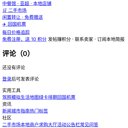
中餐馆 · 亚超 · 本地店铺
🛒 二手市场
闲置转让 · 免费赠送
✈️ 回国机票
每日价格追踪
免费注册，送 10 积分
发帖赚积分 · 联系卖家 · 订阅本地简报
评论（0）
还没有评论
登录
后可发表评论
实用工具
驾照模拟
生活地图
绿卡排期
回国机票
资讯
新闻
城市指南
热门
标签
社区
二手市场
本地商户
求购大厅
活动
公告栏
常见问答