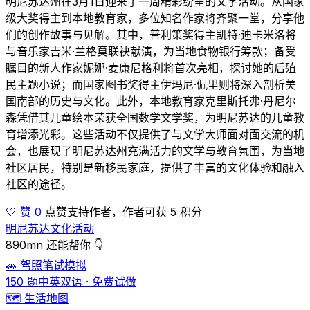
明尼苏达州在3月1日迎来了一周精彩纷呈的文学活动。从国家
级大奖得主到本地教育家，多位知名作家将齐聚一堂，分享他
们的创作故事与见解。其中，普利策奖得主凯特·迪卡米洛将
与音乐家吉米·兰格莫联袂献演，为当地食物银行筹款；备受
瞩目的新人作家妮娜·麦康尼格利将首次亮相，探讨她的后殖
民主题小说；而国家图书奖得主伊玛尼·佩里则将深入剖析美
国南部的历史与文化。此外，本地教育家克里斯托弗·丹尼尔
森凭借其儿童绘本荣获全国数学文学奖，为明尼苏达的儿童教
育增添光彩。这些活动不仅提供了与文学大师面对面交流的机
会，也展现了明尼苏达州充满活力的文学与教育氛围，为当地
社区居民，特别是新移民家庭，提供了丰富的文化体验和融入
社区的途径。
🤍 赞 0
点赞支持作者，作者可获 5 积分
明尼苏达文化活动
890mn 还能帮你 👇
🚗 驾照笔试模拟
150 题中英双语 · 免费试做
🗺️ 生活地图