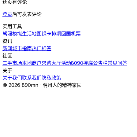
还没有评论
登录
后可发表评论
实用工具
驾照模拟
生活地图
绿卡排期
回国机票
资讯
新闻
城市指南
热门
标签
社区
二手市场
本地商户
求购大厅
活动
8090摸底
公告栏
常见问答
关于
关于我们
联系我们
隐私政策
© 2026 890mn · 明州人的精神家园