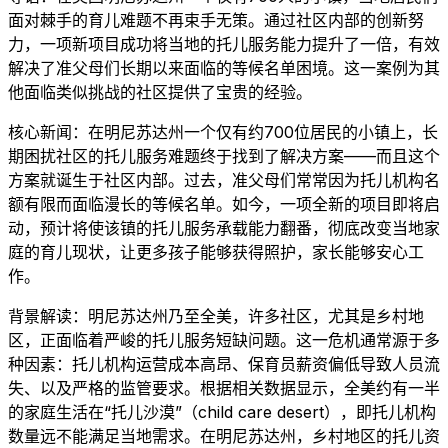
面对棘手的育儿难题不再束手无策。通过社区内部的创新努
力，一项新项目成功将当地的托儿服务能力提升了一倍，有效
解决了准父母们长期以来面临的等候名单困境。这一案例为其
他面临类似挑战的社区提供了宝贵的经验。
核心新闻：在明尼苏达州一个仅有约700位居民的小镇上，长
期困扰社区的托儿服务难题终于找到了解决方案——而且这个
方案就诞生于社区内部。过去，准父母们常常因为托儿机构名
额有限而面临漫长的等候名单。如今，一项全新的项目即将启
动，预计将使该镇的托儿服务承载能力翻番，彻底改变当地家
庭的育儿现状，让更多孩子能够获得照护，家长能够安心工
作。
背景解读：明尼苏达州乃至全美，许多社区，尤其是乡村地
区，正面临着严峻的托儿服务短缺问题。这一危机通常源于多
种因素：托儿机构运营成本高昂、保育员薪资偏低导致人员流
失、以及严格的监管要求。根据相关数据显示，全美约有一半
的家庭生活在“托儿沙漠”（child care desert），即托儿机构
数量远不能满足当地需求。在明尼苏达州，乡村地区的托儿资