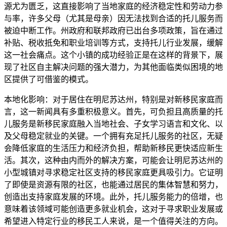
源尤为匮乏，这直接影响了当地家庭的经济稳定性和劳动力参
与率，许多父母（尤其是母亲）因无法找到合适的托儿服务而
被迫中断工作。州政府和联邦政府已出台多项政策，旨在通过
补贴、税收抵免和职业培训等方式，支持托儿行业发展，缓解
这一社会痛点。这个小镇的成功经验正是在这样的背景下，展
现了社区自主解决问题的强大潜力，为其他面临类似困境的地
区提供了可借鉴的模式。
本地化影响：对于居住在明尼苏达州，特别是对新移民家庭而
言，这一新闻具有多重积极意义。首先，可负担且高质量的托
儿服务是新移民家庭融入当地社会、子女学习语言和文化、以
及父母稳定就业的关键。一个拥有充足托儿服务的社区，无疑
会降低家庭的生活压力和经济负担，帮助新移民更快适应新生
活。其次，这种由内而外的解决方案，可能会让明尼苏达州的
小型城镇对寻求稳定社区支持的移民家庭更具吸引力。它证明
了即使是资源有限的社区，也能通过居民的集体智慧和努力，
创造出支持家庭发展的环境。此外，托儿服务能力的倍增，也
意味着该领域可能创造更多就业机会，这对于寻求职业发展或
希望进入特定行业的移民工人来说，是一个值得关注的方向。