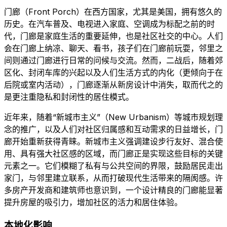
门廊（Front Porch）在西方国家，尤其是美国，拥有悠久的
历史。在汽车普及、电视进入家庭、空调成为标配之前的时
代，门廊是家庭生活的重要延伸，也是社区社交的中心。人们
会在门廊上纳凉、聊天、看书，孩子们在门廊前玩耍，邻里之
间则通过门廊进行日常的问候与交流。然而，二战后，随着郊
区化、封闭车库的兴起以及人们生活方式的内化（更倾向于在
后院或室内活动），门廊逐渐从新房设计中消失，取而代之的
是更注重隐私和封闭性的居住模式。
近年来，随着“新城市主义”（New Urbanism）等城市规划理
念的推广，以及人们对社区归属感和互动需求的日益增长，门
廊开始重新获得青睐。新城市主义强调建设步行友好、混合使
用、具有强大社区感的区域，而门廊正是实现这些目标的关键
元素之一。它们模糊了私有与公共空间的界限，鼓励居民走出
家门，与邻里建立联系，从而打破现代生活带来的隔阂感。许
多房产开发商和建筑师也意识到，一个设计精良的门廊能显著
提升房屋的吸引力，增加社区的活力和居住体验。
本地化影响