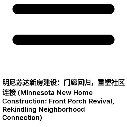
明尼苏达新房建设：门廊回归，重塑社区
连接 (Minnesota New Home
Construction: Front Porch Revival,
Rekindling Neighborhood
Connection)