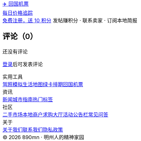
✈️ 回国机票
每日价格追踪
免费注册，送 10 积分
发帖赚积分 · 联系卖家 · 订阅本地简报
评论（0）
还没有评论
登录
后可发表评论
实用工具
驾照模拟
生活地图
绿卡排期
回国机票
资讯
新闻
城市指南
热门
标签
社区
二手市场
本地商户
求购大厅
活动
公告栏
常见问答
关于
关于我们
联系我们
隐私政策
© 2026 890mn · 明州人的精神家园