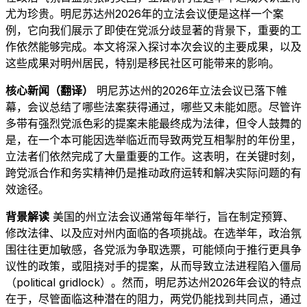
尤为珍贵。明尼苏达州2026年的立法会议便是这样一个案
例，它向我们展示了即使在党派分歧显著的背景下，重要的工
作依然能够完成。本文将深入探讨本次会议的主要成果，以及
这些成果对明州居民，特别是移民社区可能带来的影响。
核心新闻（翻译）
明尼苏达州的2026年立法会议已落下帷
幕，会议总结了哪些法案获得通过，哪些又未能如愿。尽管许
多带有强烈党派色彩的提案未能最终成为法律，但令人鼓舞的
是，在一个本可能因选举临近而导致两党互相掣肘的年份里，
立法者们依然完成了大量重要的工作。这表明，在关键时刻，
跨党派合作和务实精神仍是推动政府运转和解决实际问题的有
效途径。
背景解读
美国的州立法会议通常每年举行，旨在制定预算、
修改法律、以及应对州内面临的各项挑战。在选举年，政治氛
围往往更加敏感，各党派为争取选票，可能倾向于推行更具争
议性的政策，或阻挠对手的提案，从而导致立法进程陷入僵局
（political gridlock）。然而，明尼苏达州2026年会议的特点
在于，尽管面临这种潜在的阻力，两党仍能找到共同点，通过