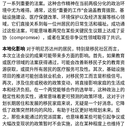
了一系列重要的法案。这种合作精神在当前两极分化的政治环
境中尤为难得。通常，这些“重要的工作”会涵盖教育拨款、基
础设施建设、医疗保健改革、环境保护以及经济发展等核心领
域，它们直接关系到每一位州居民的日常生活和福祉。成功通
过这些法案，可能意味着两党在某些关键民生议题上达成了妥
协（compromise），或者在某些非争议性领域取得了共识。
本地化影响
对于明尼苏达州的居民，特别是移民社区而言，
本次立法会议的成果可能带来多方面的影响。首先，如果教育
或医疗领域的法案获得通过，可能会改善新移民子女的教育资
源获取，或提升所有居民的医疗服务可及性。其次，基础设施
项目的推进可能创造就业机会，对移民劳工而言是积极信号。
再次，涉及住房或税收的政策变动，将直接影响家庭的生活成
本和经济负担。在一个两党能够合作的选举年，这种政治上的
稳定性和务实性，通常意味着更可预测的政策环境，这对于计
划长期居住和发展的移民家庭来说，无疑是一个好消息。它降
低了政策突然转向的风险，有助于社区更好地规划未来。反
之，那些未能通过的党派提案，也意味着某些可能引起争议或
大幅改变现状的政策暂时不会实施，这在某种程度上也维持了