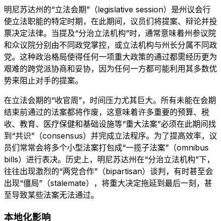
明尼苏达州的“立法会期”（legislative session）是州议会行
使立法职能的特定时期，在此期间，议员们将提案、辩论并投
票决定法律。当提及“分治立法机构”时，通常意味着州参议院
和众议院分别由不同政党掌控，或立法机构与州长分属不同政
党。这种政治格局使得任何一项重大政策的通过都需经历更为
艰难的跨党派协商和妥协，因为任何一方都可能利用其多数优
势来阻止对手的提案。
在立法会期的“收官周”，时间压力尤其巨大。所有未能在会期
结束前通过的法案都将作废，这意味着许多重要的预算、税
收、教育、医疗保健和基础设施等“重大法案”必须在此期间找
到“共识”（consensus）并完成立法程序。为了提高效率，议
员们常常会将多个小型法案打包成“一揽子法案”（omnibus
bills）进行表决。历史上，明尼苏达州在“分治立法机构”下，
往往出现激烈的“两党合作”（bipartisan）谈判，有时甚至会
出现“僵局”（stalemate），将重大决定拖延到最后一刻，甚
至导致某些法案无法通过。
本地化影响