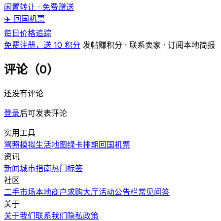
闲置转让 · 免费赠送
✈️ 回国机票
每日价格追踪
免费注册，送 10 积分
发帖赚积分 · 联系卖家 · 订阅本地简报
评论（0）
还没有评论
登录
后可发表评论
实用工具
驾照模拟
生活地图
绿卡排期
回国机票
资讯
新闻
城市指南
热门
标签
社区
二手市场
本地商户
求购大厅
活动
公告栏
常见问答
关于
关于我们
联系我们
隐私政策