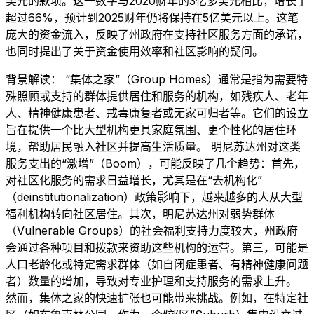
美元的款项。这一数字与2020财年的3亿多美元相比，增长了
超过66%，预计到2025财年仍将保持在5亿美元以上。这笔
庞大的资金流入，反映了州政府在支持社区服务方面的承诺，
也同时提出了关于资金使用效率和社区影响的疑问。
背景解读： “集体之家”（Group Homes）通常是指为需要特
殊照顾或支持的群体提供居住和服务的机构，如残疾人、老年
人、精神健康患者、戒毒康复者或无家可归者等。它们的设立
旨在提供一个比大型机构更具家庭氛围、更个性化的居住环
境，帮助居民融入社区并提高生活质量。 明尼苏达州对这类
服务支出的“激增”（Boom），可能反映了几个趋势：首先，
对社区化服务的需求日益增长，尤其是在“去机构化”
（deinstitutionalization）政策影响下，越来越多的人从大型
福利机构转向社区居住。其次，明尼苏达州对弱势群体
（Vulnerable Groups）的社会福利支持力度较大，州政府
会通过各种项目和拨款来资助这些机构的运营。第三，可能是
人口老龄化或特定需求群体（如自闭症患者、有精神健康问题
者）数量的增加，导致对专业护理和支持服务的需求上升。
然而，集体之家的快速扩张也可能带来挑战。例如，在特定社