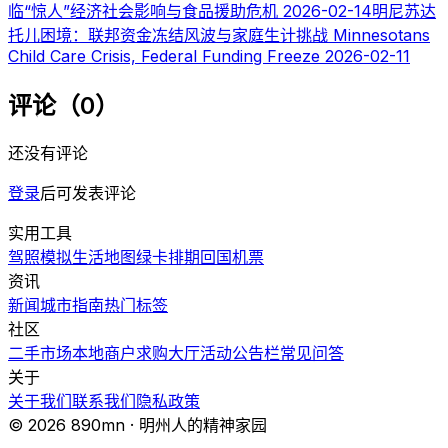
临“惊人”经济社会影响与食品援助危机
2026-02-14
明尼苏达
托儿困境：联邦资金冻结风波与家庭生计挑战 Minnesotans
Child Care Crisis, Federal Funding Freeze
2026-02-11
评论（0）
还没有评论
登录
后可发表评论
实用工具
驾照模拟
生活地图
绿卡排期
回国机票
资讯
新闻
城市指南
热门
标签
社区
二手市场
本地商户
求购大厅
活动
公告栏
常见问答
关于
关于我们
联系我们
隐私政策
© 2026 890mn · 明州人的精神家园