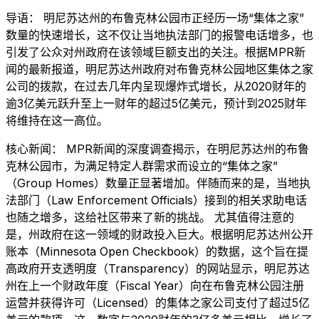
导语： 明尼苏达州的布鲁克林公园市正经历一场“集体之家”
数量的快速增长，这不仅让当地执法部门的报警电话增多，也
引发了公众对州政府在该领域巨额支出的关注。根据MPR新
闻的最新报道，明尼苏达州政府对布鲁克林公园地区集体之家
公司的拨款，在过去几年内呈现爆炸式增长，从2020财年的
逾3亿美元跃升至上一财年的超过5亿美元，预计到2025财年
将维持在这一高位。
核心新闻： MPR新闻的深度调查揭示，在明尼苏达州的布鲁
克林公园市，为满足特定人群需求而设立的“集体之家”
（Group Homes）数量正显著增加。伴随而来的是，当地执
法部门（Law Enforcement Officials）接到的相关求助电话
也随之增多，这给社区带来了新的挑战。 尤其值得注意的
是，州政府在这一领域的财政投入巨大。根据明尼苏达州公开
账本（Minnesota Open Checkbook）的数据，这个旨在提
高政府开支透明度（Transparency）的网站显示，明尼苏达
州在上一个财政年度（Fiscal Year）向在布鲁克林公园注册
运营并获得许可（Licensed）的集体之家公司支付了超过5亿