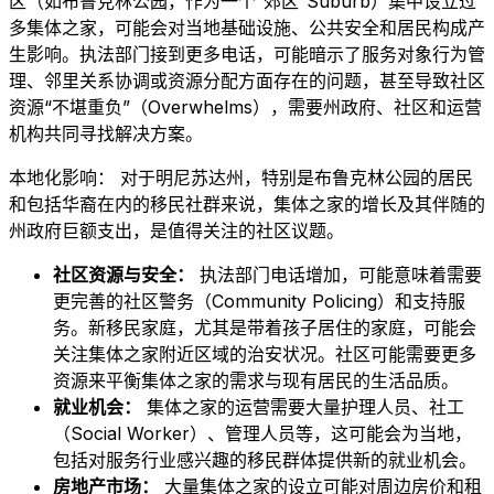
区（如布鲁克林公园，作为一个“郊区”Suburb）集中设立过
多集体之家，可能会对当地基础设施、公共安全和居民构成产
生影响。执法部门接到更多电话，可能暗示了服务对象行为管
理、邻里关系协调或资源分配方面存在的问题，甚至导致社区
资源“不堪重负”（Overwhelms），需要州政府、社区和运营
机构共同寻找解决方案。
本地化影响： 对于明尼苏达州，特别是布鲁克林公园的居民
和包括华裔在内的移民社群来说，集体之家的增长及其伴随的
州政府巨额支出，是值得关注的社区议题。
社区资源与安全：
执法部门电话增加，可能意味着需要
更完善的社区警务（Community Policing）和支持服
务。新移民家庭，尤其是带着孩子居住的家庭，可能会
关注集体之家附近区域的治安状况。社区可能需要更多
资源来平衡集体之家的需求与现有居民的生活品质。
就业机会：
集体之家的运营需要大量护理人员、社工
（Social Worker）、管理人员等，这可能会为当地，
包括对服务行业感兴趣的移民群体提供新的就业机会。
房地产市场：
大量集体之家的设立可能对周边房价和租