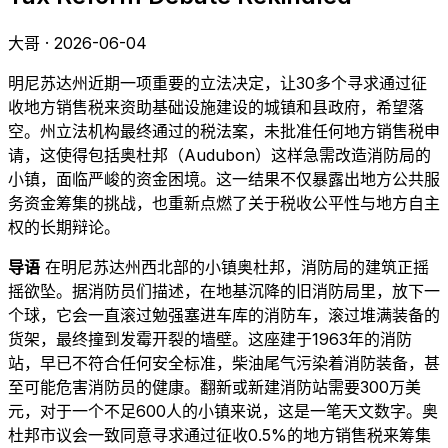
大哥 · 2026-06-04
明尼苏达州近期一项重要的立法决定，让30多个寻求通过征
收地方销售税来资助基础设施建设的城镇和县政府，希望落
空。州立法机构最终通过的税法案，未批准任何地方销售税申
请，这使得包括奥杜邦（Audubon）这样急需改造消防局的
小镇，面临严峻的资金困境。这一结果不仅暴露出地方公共服
务资金筹集的挑战，也重新点燃了关于税收公平性与地方自主
权的长期辩论。
导语
在明尼苏达州西北部的小镇奥杜邦，消防局的建筑正摇
摇欲坠。据消防员们描述，在地基沉降的旧消防局里，放下一
个球，它会一直滚过勉强塞进车库的消防车，滚过堆满装备的
货架，最终撞到发霉开裂的墙壁。这座建于1963年的消防
站，早已不符合任何安全标准，柴油尾气污染着消防装备，甚
至可能危害消防员的健康。翻新或新建消防站需要300万美
元，对于一个不足600人的小镇来说，这是一笔天文数字。奥
杜邦市议会一致同意寻求通过征收0.5%的地方销售税来筹集