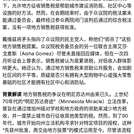
下，允许地方征收销售税是帮助城市建设消防局、社区中心等
设施的好方法。然而，在会期结束时，由于众议院的税法案未
能通过委员会，最终经过参众两院闭门谈判后通过的综合税法
案，没有一项地方销售税获得批准。
戴维兹将矛头指向了众议院的民主党人，称他们“扼杀了”这些
地方销售税提案。众议院税务委员会的另一位联合主席艾莎·
戈麦斯（Aisha Gomez）尽管未直接回应媒体，但在一次四
月听证会上曾表示，销售税被认为是累退税，对低收入群体影
响更大。她还认为，通过地方销售税来资助公共服务，会加剧
社区间的不平等，质疑是否只有拥有大型购物中心或强大零售
基础的社区才能拥有社区中心和消防站。
背景解读
地方销售税的争议在明尼苏达州由来已久。上世纪
70年代的“明尼苏达奇迹”（Minnesota Miracle）立法改革，
曾旨在通过增加州级对学校和地方政府的资助来减少地方税
收，并一度禁止城市自行征收其他类型的税。然而，到了90
年代，城市开始向州立法机构寻求针对特定项目的授权，这种
“先获州批准，再交由地方投票”的模式沿用至今。尽管该流程