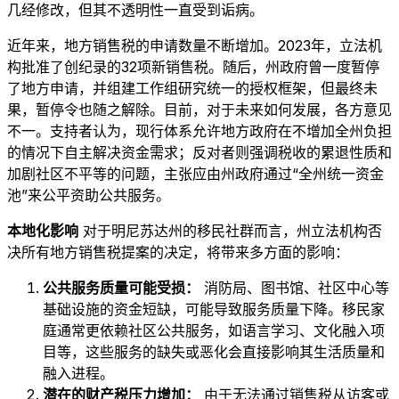
几经修改，但其不透明性一直受到诟病。
近年来，地方销售税的申请数量不断增加。2023年，立法机
构批准了创纪录的32项新销售税。随后，州政府曾一度暂停
了地方申请，并组建工作组研究统一的授权框架，但最终未
果，暂停令也随之解除。目前，对于未来如何发展，各方意见
不一。支持者认为，现行体系允许地方政府在不增加全州负担
的情况下自主解决资金需求；反对者则强调税收的累退性质和
加剧社区不平等的问题，主张应由州政府通过“全州统一资金
池”来公平资助公共服务。
本地化影响
对于明尼苏达州的移民社群而言，州立法机构否
决所有地方销售税提案的决定，将带来多方面的影响：
公共服务质量可能受损：
消防局、图书馆、社区中心等
基础设施的资金短缺，可能导致服务质量下降。移民家
庭通常更依赖社区公共服务，如语言学习、文化融入项
目等，这些服务的缺失或恶化会直接影响其生活质量和
融入进程。
潜在的财产税压力增加：
由于无法通过销售税从访客或