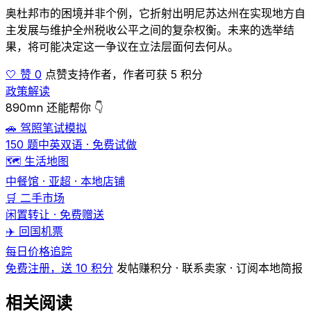
奥杜邦市的困境并非个例，它折射出明尼苏达州在实现地方自
主发展与维护全州税收公平之间的复杂权衡。未来的选举结
果，将可能决定这一争议在立法层面何去何从。
🤍 赞 0
点赞支持作者，作者可获 5 积分
政策解读
890mn 还能帮你 👇
🚗 驾照笔试模拟
150 题中英双语 · 免费试做
🗺️ 生活地图
中餐馆 · 亚超 · 本地店铺
🛒 二手市场
闲置转让 · 免费赠送
✈️ 回国机票
每日价格追踪
免费注册，送 10 积分
发帖赚积分 · 联系卖家 · 订阅本地简报
相关阅读