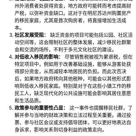
州外消费者处获得资金，地方政府可能转而考虑提高财
产税，以弥补资金缺口。这对于在明尼苏达州购置房产
的移民家庭，尤其是首次购房者，将直接增加生活成
本。
社区发展受阻：
缺乏资金的项目可能包括公园、社区活
动空间等，这会限制社区的整体发展，减少移民社群聚
会和交流的场所，不利于多元文化社区的建设。
对低收入移民的影响：
尽管销售税被视为累退税，但在
特定项目中，例如用于改善基础设施，能够从游客处获
得部分资金，从而减轻本地居民的负担。而此次否决
后，如果地方政府转向其他税种，可能会以其他形式影
响到低收入移民家庭。特别是对于在这些小镇工作的移
民工人，缺乏现代化的公共设施可能会影响其居住意愿
和生活品质。
政策参与的重要性凸显：
这一事件也提醒移民社群，了
解并参与当地的财政决策和立法过程至关重要。通过投
票、参与社区会议或支持倡导团体，可以更好地表达自
身诉求，影响关系到切身利益的政策走向。