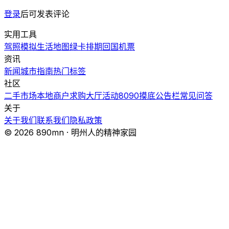
登录
后可发表评论
实用工具
驾照模拟
生活地图
绿卡排期
回国机票
资讯
新闻
城市指南
热门
标签
社区
二手市场
本地商户
求购大厅
活动
8090摸底
公告栏
常见问答
关于
关于我们
联系我们
隐私政策
© 2026 890mn · 明州人的精神家园