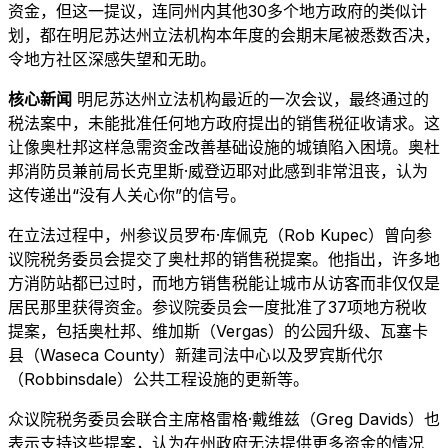
资金，但这一提议，连同州内其他30多个地方政府的类似计
划，都在明尼苏达州立法机构本年度的会期末尾被悉数否决，
令地方社区深感失望和无助。
核心新闻
明尼苏达州立法机构最近的一次会议，最终通过的
税法案中，未能批准任何地方政府提出的销售税征收请求。这
让像奥杜邦这样急需资金改善基础设施的城镇陷入困境。奥杜
邦消防员兼前局长克里斯·威登迈耶对此感到非常沮丧，认为
这传递出“没有人关心你”的信号。
在立法过程中，州参议员罗布·库佩克（Rob Kupec）曾向参
议院税务委员会提交了奥杜邦的销售税提案。他指出，许多地
方消防站都已过时，而地方销售税能让城市从访客而非仅仅是
居民那里获得资金。参议院委员会一度批准了37项地方税收
提案，包括奥杜邦、维加斯（Vergas）的公园升级、瓦塞卡
县（Waseca County）新建司法中心以及罗宾斯代尔
（Robbinsdale）公共工程设施的更新等。
众议院税务委员会联合主席格雷格·戴维兹（Greg Davids）也
表示支持这些提案，认为在州政府无法提供更多资金的情况