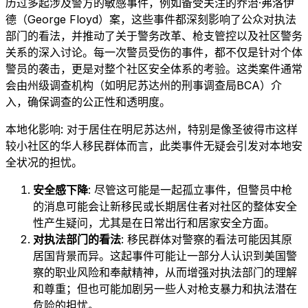
历过多起涉及警方的敏感事件，例如备受关注的乔治·弗洛伊
德（George Floyd）案，这些事件都深刻影响了公众对执法
部门的看法，并推动了关于警务改革、枪支管控以及社区警务
关系的深入讨论。每一次警员受伤的事件，都不仅是针对个体
警员的袭击，更是对整个社区安全体系的考验。这类案件通常
会由州级调查机构（如明尼苏达州的刑事调查局BCA）介
入，确保调查的公正性和透明度。
本地化影响: 对于居住在明尼苏达州，特别是像圣彼得市这样
较小社区的华人移民群体而言，此类事件无疑会引发对本地安
全状况的担忧。
安全感下降
: 尽管这可能是一起孤立事件，但警员中枪
的消息可能会让新移民或长期居住者对社区的整体安全
性产生疑问，尤其是在日常出行和居家安全方面。
对执法部门的看法
: 移民群体对警察的看法可能因其原
居国背景而异。这起事件可能让一部分人认识到美国警
察的职业风险和奉献精神，从而增强对执法部门的理解
和尊重；但也可能加剧另一些人对枪支暴力和执法潜在
危险的担忧。