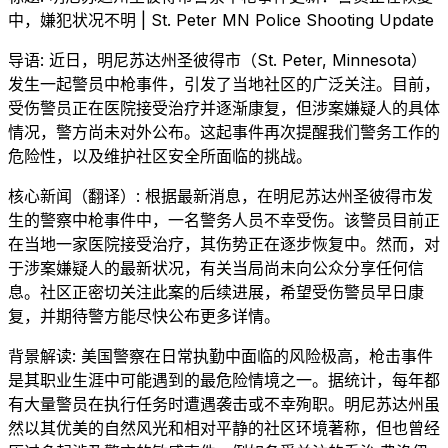
中，嫌犯状况不明 | St. Peter MN Police Shooting Update
导语: 近日，明尼苏达州圣彼得市（St. Peter, Minnesota）
发生一起警员中枪事件，引发了当地社区的广泛关注。目前，
受伤警员正在医院接受治疗并逐渐康复，但涉案嫌疑人的具体
情况，警方尚未对外公布。这起事件再次提醒我们警务工作的
危险性，以及维护社区安全所面临的挑战。
核心新闻（翻译）: 根据最新消息，在明尼苏达州圣彼得市发
生的警察中枪事件中，一名警务人员不幸受伤。该警员目前正
在当地一家医院接受治疗，其伤势正在逐步恢复中。然而，对
于涉案嫌疑人的最新状况，有关当局尚未向公众分享任何信
息。社区正密切关注此案的后续进展，希望受伤警员早日康
复，并期待警方能尽快公布更多详情。
背景解读: 美国警察在日常执勤中面临的风险极高，枪击事件
是其职业生涯中可能遇到的最危险情境之一。据统计，每年都
有大量警员在执行任务时遭遇袭击或不幸殉职。明尼苏达州虽
然以其优美的自然风光和相对平静的社区环境著称，但也曾经