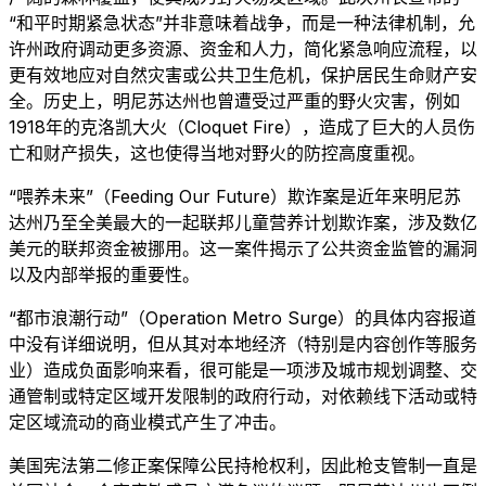
“和平时期紧急状态”并非意味着战争，而是一种法律机制，允
许州政府调动更多资源、资金和人力，简化紧急响应流程，以
更有效地应对自然灾害或公共卫生危机，保护居民生命财产安
全。历史上，明尼苏达州也曾遭受过严重的野火灾害，例如
1918年的克洛凯大火（Cloquet Fire），造成了巨大的人员伤
亡和财产损失，这也使得当地对野火的防控高度重视。
“喂养未来”（Feeding Our Future）欺诈案是近年来明尼苏
达州乃至全美最大的一起联邦儿童营养计划欺诈案，涉及数亿
美元的联邦资金被挪用。这一案件揭示了公共资金监管的漏洞
以及内部举报的重要性。
“都市浪潮行动”（Operation Metro Surge）的具体内容报道
中没有详细说明，但从其对本地经济（特别是内容创作等服务
业）造成负面影响来看，很可能是一项涉及城市规划调整、交
通管制或特定区域开发限制的政府行动，对依赖线下活动或特
定区域流动的商业模式产生了冲击。
美国宪法第二修正案保障公民持枪权利，因此枪支管制一直是