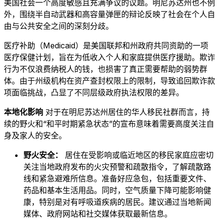
美国社会一个高度敏感且充满争议的议题。明尼苏达州也不例
外，围绕半自动武器和高容量弹匣的辩论反映了社会在个人自
由与公共安全之间的深刻分歧。
医疗补助（Medicaid）是美国联邦和州政府共同资助的一项
医疗保健计划，旨在为低收入个人和家庭提供医疗援助。欺诈
行为不仅浪费纳税人的钱，也损害了真正需要帮助的弱势群
体。由于州级机构在资产查封权限上的限制，导致追回欺诈款
项面临挑战，凸显了不同层级政府执法权限的差异。
本地化影响
对于在明尼苏达州居住的华人移民社群而言，持
续的野火和“和平时期紧急状态”的宣布意味着需要高度关注自
身及家人的安全。
野火安全：
居住在受影响或临近地区的移民家庭应密切
关注当地政府发布的火灾预警和疏散指令，了解疏散路
线和紧急避难所信息。准备好应急包，包括重要文件、
药品和基本生活用品。同时，空气质量下降可能影响健
康，特别是对有呼吸道疾病的居民。建议通过当地新闻
媒体、政府网站和社交媒体获取最新信息。