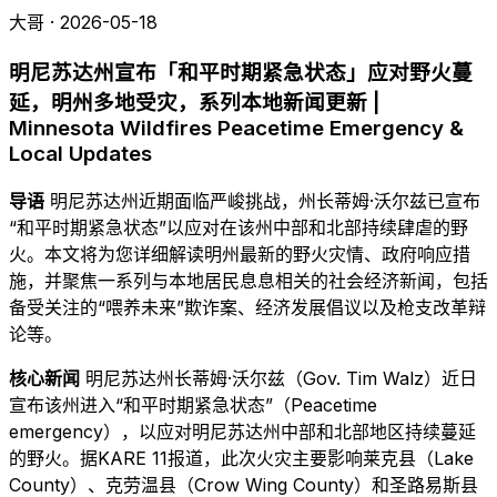
大哥 · 2026-05-18
明尼苏达州宣布「和平时期紧急状态」应对野火蔓
延，明州多地受灾，系列本地新闻更新 |
Minnesota Wildfires Peacetime Emergency &
Local Updates
导语
明尼苏达州近期面临严峻挑战，州长蒂姆·沃尔兹已宣布
“和平时期紧急状态”以应对在该州中部和北部持续肆虐的野
火。本文将为您详细解读明州最新的野火灾情、政府响应措
施，并聚焦一系列与本地居民息息相关的社会经济新闻，包括
备受关注的“喂养未来”欺诈案、经济发展倡议以及枪支改革辩
论等。
核心新闻
明尼苏达州长蒂姆·沃尔兹（Gov. Tim Walz）近日
宣布该州进入“和平时期紧急状态”（Peacetime
emergency），以应对明尼苏达州中部和北部地区持续蔓延
的野火。据KARE 11报道，此次火灾主要影响莱克县（Lake
County）、克劳温县（Crow Wing County）和圣路易斯县