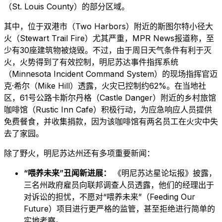
（St. Louis County）的部分区域。
其中，位于双港市（Two Harbors）附近的斯图尔特小径大
火（Stewart Trail Fire）尤其严重，MPR News报道称，至
少有30座建筑物被烧毁。不过，由于周日天气条件有利于灭
火，火势得到了有效控制，明尼苏达事件指挥系统
（Minnesota Incident Command System）的现场指挥官迈
克·希尔（Mike Hill）透露，火灾已控制约62%。在当地社
区，61号公路卡斯尔丹格（Castle Danger）附近的乡村旅馆
咖啡馆（Rustic Inn Cafe）积极行动，为应急响应人员提供
免费餐食，并收集捐款，因为该咖啡馆有两名员工在火灾中失
去了家园。
除了野火，明尼苏达州还有多项重要新闻：
“喂养未来”丑闻新进展：
《明尼苏达星论坛报》披露，
三名州政府雇员向联邦调查人员透露，他们的经理出于
对诉讼的担忧，不愿对“喂养未来”（Feeding Our
Future）项目进行更严格的监管，甚至拒绝进行简单的
实地考察。