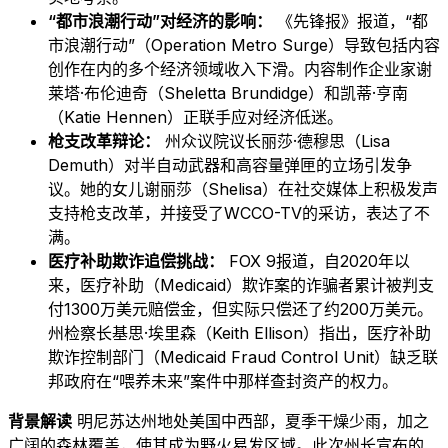
“都市浪潮行动”对经济的影响：
《先锋报》报道，“都
市浪潮行动”（Operation Metro Surge）导致包括内容
创作在内的多个经济领域收入下滑。内容制作企业家谢
莱塔·布伦迪奇（Sheletta Brundidge）和凯蒂·亨南
（Katie Hennen）正联手应对经济低迷。
枪支改革辩论：
州众议院议长丽莎·德穆思（Lisa
Demuth）对半自动武器和高容量弹匣的立场引发争
议。她的女儿谢丽莎（Shelisa）在社交媒体上积极发声
支持枪支改革，并接受了WCCO-TV的采访，表达了不
满。
医疗补助欺诈追偿挑战：
FOX 9报道，自2020年以
来，医疗补助（Medicaid）欺诈案的诈骗者累计被判支
付1300万美元赔偿金，但实际只偿还了约200万美元。
州检察长基思·埃里森（Keith Ellison）指出，医疗补助
欺诈控制部门（Medicaid Fraud Control Unit）缺乏联
邦政府在“喂养未来”案件中那样查封资产的权力。
背景解读
明尼苏达州地处美国中西部，夏季干燥少雨，加之
广阔的森林覆盖，使其成为野火易发区域。此次州长宣布的