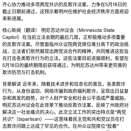
齐心协力推动多项两党共识的反欺诈法案，力争在5月18日的
截止日期前通过，这预示着明州在维护社会经济秩序方面将迎
来新进展。
核心新闻（翻译） 明尼苏达州议会（Minnesota State
Capitol）在当前立法会期的最后几周，正积极推动多项重要
的反欺诈法案。尽管面临州众议院两党席位难分高下的政治挑
战，立法者们依然展现出跨党派合作的精神，共同推进这些旨
在打击各类欺诈行为的立法。这些法案目前进展顺利，有望在
5月18日的最终期限前获得通过，为明尼苏达州带来更完善的
欺诈防范与打击机制。
背景解读 近年来，随着技术进步和信息化的普及，各类欺诈
行为，从身份盗窃、网络诈骗到政府福利欺诈，呈现出日益复
杂和高发的趋势，对个人财产安全和社会公平造成严重威胁。
明尼苏达州议会在此背景下推动反欺诈法案，反映了州政府对
解决这一社会痛点的决心。此次立法工作的突出特点是“两党
共识”（bipartisan）——这意味着民主党和共和党议员在打
击欺诈问题上达成了罕见的合作。在州众议院席位“胶着”