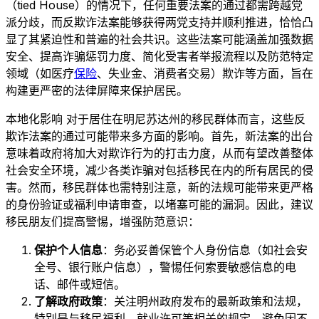
（tied House）的情况下，任何重要法案的通过都需跨越党
派分歧，而反欺诈法案能够获得两党支持并顺利推进，恰恰凸
显了其紧迫性和普遍的社会共识。这些法案可能涵盖加强数据
安全、提高诈骗惩罚力度、简化受害者举报流程以及防范特定
领域（如医疗
保险
、失业金、消费者交易）欺诈等方面，旨在
构建更严密的法律屏障来保护居民。
本地化影响 对于居住在明尼苏达州的移民群体而言，这些反
欺诈法案的通过可能带来多方面的影响。首先，新法案的出台
意味着政府将加大对欺诈行为的打击力度，从而有望改善整体
社会安全环境，减少各类诈骗对包括移民在内的所有居民的侵
害。然而，移民群体也需特别注意，新的法规可能带来更严格
的身份验证或福利申请审查，以堵塞可能的漏洞。因此，建议
移民朋友们提高警惕，增强防范意识：
保护个人信息
：务必妥善保管个人身份信息（如社会安
全号、银行账户信息），警惕任何索要敏感信息的电
话、邮件或短信。
了解政府政策
：关注明州政府发布的最新政策和法规，
特别是与移民福利、就业许可等相关的规定，避免因不