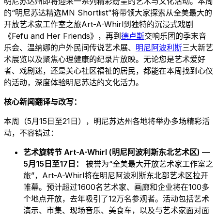
明尼苏达州即将迎来一系列精彩纷呈的艺术与文化活动。本周
的“明尼苏达精选MN Shortlist”将带领大家探索从全美最大的
开放艺术家工作室之旅Art-A-Whirl到独特的沉浸式戏剧
《Fefu and Her Friends》，再到
德卢斯
交响乐团的季末音
乐会、温纳娜的户外民间传说艺术展、
明尼阿波利斯
三大新艺
术展览以及聚焦心理健康的纪录片放映。无论您是艺术爱好
者、戏剧迷，还是关心社区福祉的居民，都能在本周找到心仪
的活动，深度体验明尼苏达的文化活力。
核心新闻翻译与改写：
本周（5月15日至21日），明尼苏达州各地将举办多场精彩活
动，不容错过：
艺术旋转节 Art-A-Whirl (明尼阿波利斯东北艺术区) —
5月15日至17日：
被誉为“全美最大开放艺术家工作室之
旅”，Art-A-Whirl将在明尼阿波利斯东北部艺术区拉开
帷幕。预计超过1600名艺术家、画廊和企业将在100多
个地点开放，去年吸引了12万名参观者。活动包括艺术
演示、市集、现场音乐、美食车，以及与艺术家面对面