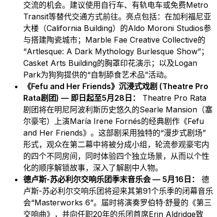
交流的机会。建议使用自行车、有轨电车或免费Metro
Transit等替代交通方式前往。亮点包括：在加利福尼亚
大楼（California Building）的Aldo Moroni Studios参
与搭建陶瓷城市；Marble Fae Creative Collective的
“Artlesque: A Dark Mythology Burlesque Show”；
Casket Arts Building的胸罩印花演示；以及Logan
Park为狗狗提供的“自制舔食艺术品”活动。
《Fefu and Her Friends》沉浸式戏剧 (Theatre Pro
Rata剧团) — 即日起至5月28日：
Theatre Pro Rata
剧团将在明尼阿波利斯历史悠久的Searle Mansion（塞
尔豪宅）上演María Irene Fornés的经典剧作《Fefu
and Her Friends》。这部剧采用独特的“漫步式剧场”
形式，观众在第二幕中将被分成小组，轮流参观豪宅内
的四个不同房间，同时体验四个独立场景，从而以个性
化的顺序解锁故事，深入了解剧中人物。
德卢斯-苏必利尔交响乐团季末音乐会 — 5月16日：
德
卢斯-苏必利尔交响乐团将迎来其第91个乐季的闭幕音乐
会“Masterworks 6”。届时将演奏罗伯特·舒曼的《第三
交响曲》，并向任职20年的乐团首席Erin Aldridge致