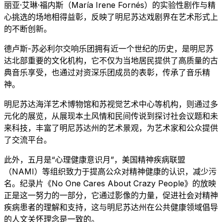
丽亚·艾琳·福内斯（María Irene Fornés）的实验性剧作与精
心挑选的场地相得益彰，反映了明尼苏达戏剧界在艺术形式上
的不断创新。
德卢斯-苏必利尔交响乐团拥有近一个世纪的历史，是明尼苏
达北部重要的文化机构，它不仅为当地居民提供了高质量的古
典音乐享受，也通过对资深乐团成员的表彰，传承了音乐精
神。
明尼苏达海洋艺术博物馆和苏视觉艺术中心等机构，则通过多
元化的展览，从展现本土风情和民间传说到探讨社会议题和未
来科技，丰富了明尼苏达州的艺术景观，为艺术家和公众提供
了交流平台。
此外，五月是“心理健康意识月”，美国精神疾病联盟
（NAMI）等组织致力于提高公众对精神健康的认识，减少污
名。纪录片《No One Cares About Crazy People》的放映
正是这一努力的一部分，它通过影像的力量，促进社会对精神
疾病患者的理解和支持，这与明尼苏达州在公共健康领域倡导
的人文关怀理念是一致的。