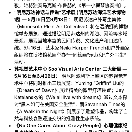
敬，她将独奏马克斯·布鲁赫的《第一小提琴协奏曲》。
“明尼苏达神话与传说”艺术展 (明尼苏达海洋艺术博物
馆) — 5月16日至9月13日：
明尼苏达户外写生集体
（Minnesota Plein Air Collective）将在温纳娜的博物
馆举办展览，通过描绘明尼苏达州的湖泊、河流等水域
景观，展现当地丰富的民间传说、文化遗产和口述传
统。5月16日，艺术家Neila Harper French和户外画家
组织将在博物馆花园举办“一同绘画”示范和“户外写生”
活动。
苏视觉艺术中心 Soo Visual Arts Center 三大新展 —
5月16日至6月28日：
明尼阿波利斯上城区的苏视觉艺
术中心将同时推出三场展览：Yuming “Griffin” Liu的
《Dream of Dawn》展出精美的微型灯塔装置；Jay
Katelansky的《We all live with dreams》通过文本探
讨“黑人如何在美国安全生活”；而Savannah Tines的
《A Walk in the Night》则展示了雕塑作品，构建了自
然与科技衰败遗迹交织的推测性生态系统。
《No One Cares About Crazy People》心理健康纪