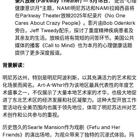
录片放映 (Parkway Theater) — 5月18日：
配合“心理
健康意识月”主题，NAMI明尼苏达和NAMI拉姆西县将
在Parkway Theater放映2025年纪录片《No One
Cares About Crazy People》。影片由Bob Odenkirk
旁白，Jeff Tweedy配乐，探讨了重度精神疾病患者及
其亲友的生活。放映后将有简短的问答环节。美国公共
媒体的播客《Call to Mind》也为本月的心理健康话题
提供了更多深度报道。
背景解读：
明尼苏达州，特别是明尼阿波利斯，以其充满活力的艺术和文
化场景而闻名。Art-A-Whirl作为该地区最具代表性的年度艺
术盛事之一，不仅展示了大量本地艺术家的才华，也极大地促
进了东北艺术区的经济发展和社区凝聚力。这种大型开放工作
室活动在全美范围内也属于领先地位，体现了明尼苏达州对艺
术创作和公共参与的重视。
历史悠久的Searle Mansion作为戏剧《Fefu and Her
Friends》的演出场地，为观众带来了独特的沉浸式体验。玛