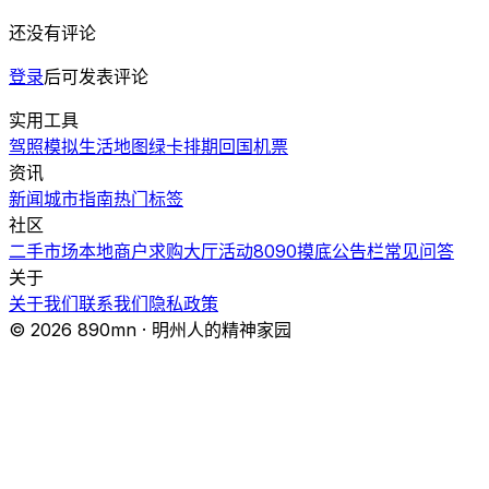
还没有评论
登录
后可发表评论
实用工具
驾照模拟
生活地图
绿卡排期
回国机票
资讯
新闻
城市指南
热门
标签
社区
二手市场
本地商户
求购大厅
活动
8090摸底
公告栏
常见问答
关于
关于我们
联系我们
隐私政策
© 2026 890mn · 明州人的精神家园