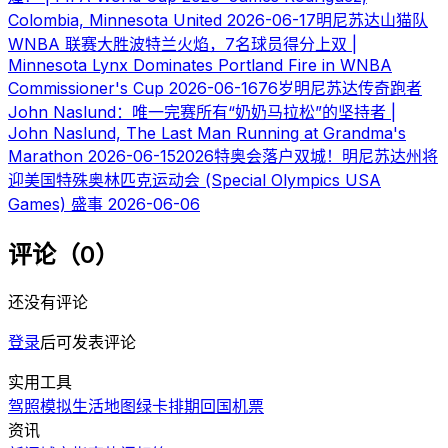
Colombia, Minnesota United
2026-06-17
明尼苏达山猫队
WNBA 联赛大胜波特兰火焰，7名球员得分上双 |
Minnesota Lynx Dominates Portland Fire in WNBA
Commissioner's Cup
2026-06-16
76岁明尼苏达传奇跑者
John Naslund：唯一完赛所有“奶奶马拉松”的坚持者 |
John Naslund, The Last Man Running at Grandma's
Marathon
2026-06-15
2026特奥会落户双城！明尼苏达州将
迎美国特殊奥林匹克运动会 (Special Olympics USA
Games) 盛事
2026-06-06
评论（0）
还没有评论
登录
后可发表评论
实用工具
驾照模拟
生活地图
绿卡排期
回国机票
资讯