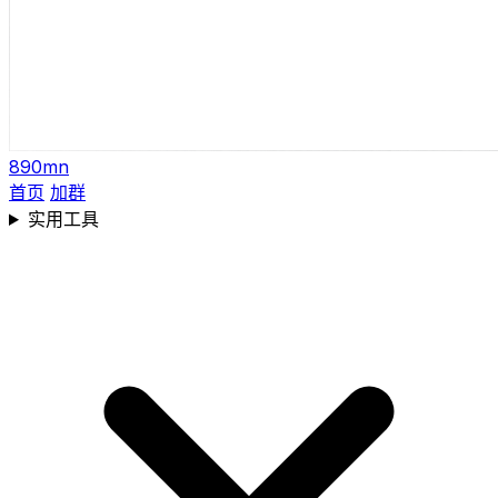
890mn
首页
加群
实用工具