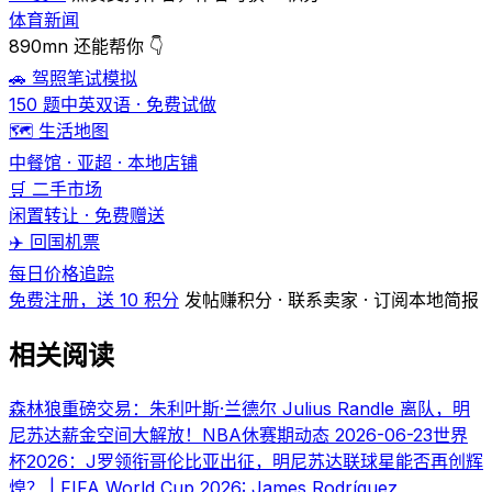
体育新闻
890mn 还能帮你 👇
🚗 驾照笔试模拟
150 题中英双语 · 免费试做
🗺️ 生活地图
中餐馆 · 亚超 · 本地店铺
🛒 二手市场
闲置转让 · 免费赠送
✈️ 回国机票
每日价格追踪
免费注册，送 10 积分
发帖赚积分 · 联系卖家 · 订阅本地简报
相关阅读
森林狼重磅交易：朱利叶斯·兰德尔 Julius Randle 离队，明
尼苏达薪金空间大解放！NBA休赛期动态
2026-06-23
世界
杯2026：J罗领衔哥伦比亚出征，明尼苏达联球星能否再创辉
煌？ | FIFA World Cup 2026: James Rodríguez,