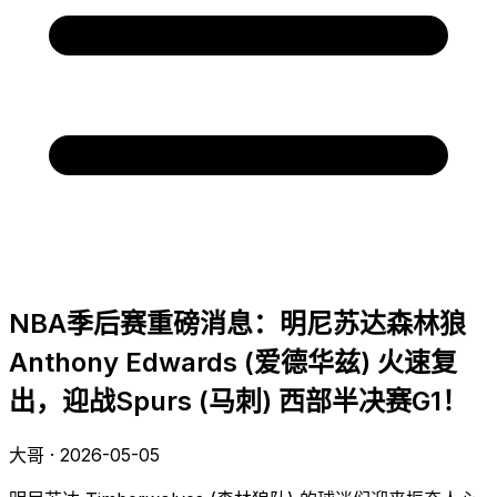
NBA季后赛重磅消息：明尼苏达森林狼
Anthony Edwards (爱德华兹) 火速复
出，迎战Spurs (马刺) 西部半决赛G1！
大哥 · 2026-05-05