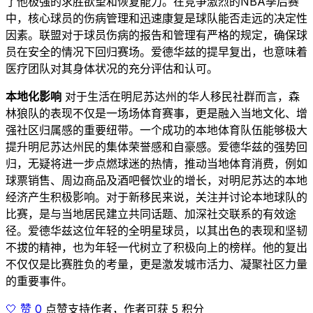
了他极强的求胜欲望和恢复能力。在竞争激烈的NBA季后赛
中，核心球员的伤病管理和迅速康复是球队能否走远的决定性
因素。联盟对于球员伤病的报告和管理有严格的规定，确保球
员在安全的情况下回归赛场。爱德华兹的提早复出，也意味着
医疗团队对其身体状况的充分评估和认可。
本地化影响
对于生活在明尼苏达州的华人移民社群而言，森
林狼队的表现不仅是一场场体育赛事，更是融入当地文化、增
强社区归属感的重要纽带。一个成功的本地体育队伍能够极大
提升明尼苏达州民的集体荣誉感和自豪感。爱德华兹的强势回
归，无疑将进一步点燃球迷的热情，推动当地体育消费，例如
球票销售、周边商品及酒吧餐饮业的增长，对明尼苏达的本地
经济产生积极影响。对于新移民来说，关注并讨论本地球队的
比赛，是与当地居民建立共同话题、加深社交联系的有效途
径。爱德华兹这位年轻的全明星球员，以其出色的表现和坚韧
不拔的精神，也为年轻一代树立了积极向上的榜样。他的复出
不仅仅是比赛胜负的考量，更是激发城市活力、凝聚社区力量
的重要事件。
🤍 赞 0
点赞支持作者，作者可获 5 积分