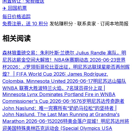
闲置转让 · 免费赠送
✈️ 回国机票
每日价格追踪
免费注册，送 10 积分
发帖赚积分 · 联系卖家 · 订阅本地简报
相关阅读
森林狼重磅交易：朱利叶斯·兰德尔 Julius Randle 离队，明
尼苏达薪金空间大解放！NBA休赛期动态
2026-06-23
世界
杯2026：J罗领衔哥伦比亚出征，明尼苏达联球星能否再创辉
煌？ | FIFA World Cup 2026: James Rodríguez,
Colombia, Minnesota United
2026-06-17
明尼苏达山猫队
WNBA 联赛大胜波特兰火焰，7名球员得分上双 |
Minnesota Lynx Dominates Portland Fire in WNBA
Commissioner's Cup
2026-06-16
76岁明尼苏达传奇跑者
John Naslund：唯一完赛所有“奶奶马拉松”的坚持者 |
John Naslund, The Last Man Running at Grandma's
Marathon
2026-06-15
2026特奥会落户双城！明尼苏达州将
迎美国特殊奥林匹克运动会 (Special Olympics USA