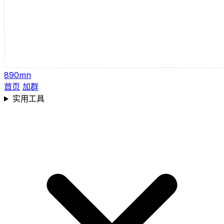
890mn
首页
加群
实用工具