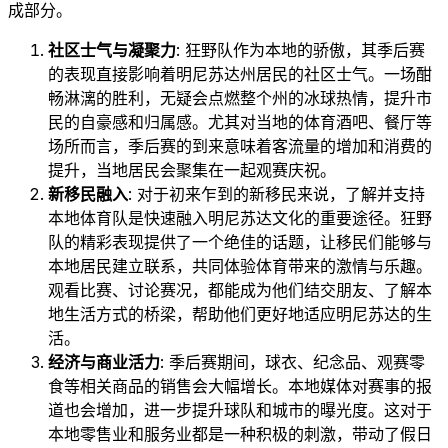
成部分。
社区士气与凝聚力
: 狂野队作为本地的骄傲，其季后赛
的表现直接影响着明尼苏达州居民的社区士气。一场酣
畅淋漓的胜利，无疑会点燃整个州的冰球热情，提升市
民的自豪感和归属感。尤其对当地的体育酒吧、餐厅等
场所而言，季后赛的到来意味着客流量的增加和消费的
提升，当地居民会聚集在一起观赛庆祝。
新移民融入
: 对于初来乍到的新移民来说，了解并支持
本地体育队是快速融入明尼苏达文化的重要途径。狂野
队的精彩表现提供了一个绝佳的话题，让移民们能够与
本地居民建立联系，共同体验体育带来的激情与乐趣。
观看比赛、讨论赛况，都能成为他们结交朋友、了解本
地生活方式的桥梁，帮助他们更好地适应明尼苏达的生
活。
经济与商业活力
: 季后赛期间，球衣、纪念品、观赛零
食等相关商品的销售会大幅增长。本地媒体对赛事的报
道也会增加，进一步提升球队和城市的曝光度。这对于
本地零售业和服务业都是一种积极的刺激，带动了假日