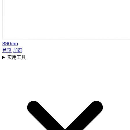
890mn
首页
加群
实用工具