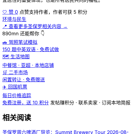
🤍 赞 0
点赞支持作者，作者可获 5 积分
环境与民生
📍 查看更多圣保罗相关内容 →
890mn 还能帮你 👇
🚗 驾照笔试模拟
150 题中英双语 · 免费试做
🗺️ 生活地图
中餐馆 · 亚超 · 本地店铺
🛒 二手市场
闲置转让 · 免费赠送
✈️ 回国机票
每日价格追踪
免费注册，送 10 积分
发帖赚积分 · 联系卖家 · 订阅本地简报
相关阅读
圣保罗周六啤酒厂导览：Summit Brewery Tour
2026-08-