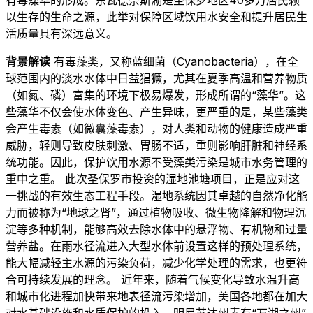
以生存的生命之源，此举对保障区域饮用水安全和提升居民生
活质量具有深远意义。
背景解读
有毒藻类，又称蓝细菌（Cyanobacteria），在全
球范围内的淡水水体中日益猖獗，尤其在夏季高温和营养物质
（如氮、磷）富集的环境下极易爆发，形成所谓的“藻华”。这
些藻华不仅会使水体变色、产生异味，更严重的是，某些藻类
会产生毒素（如微囊藻毒素），对人类和动物的健康造成严重
威胁，轻则导致皮肤刺激、胃肠不适，重则影响肝脏和神经系
统功能。因此，保护饮用水源不受藻类污染是城市水务管理的
重中之重。 此次圣保罗市投资的湿地池塘项目，正是应对这
一挑战的有效生态工程手段。湿地系统因其卓越的自然净化能
力而被称为“地球之肾”，通过植物吸收、微生物降解和物理沉
淀等多种机制，能够高效去除水体中的悬浮物、有机物和过量
营养盐。在雨水径流进入大型水体前设置这样的预处理系统，
能大幅减轻主水源的污染负荷，减少化学处理的需求，也更符
合可持续发展的理念。 近年来，随着气候变化导致水温升高
和城市化进程加快带来地表径流污染增加，美国各地都在加大
对水基础设施和水质保护的投入。明尼苏达州素有“万湖之州”