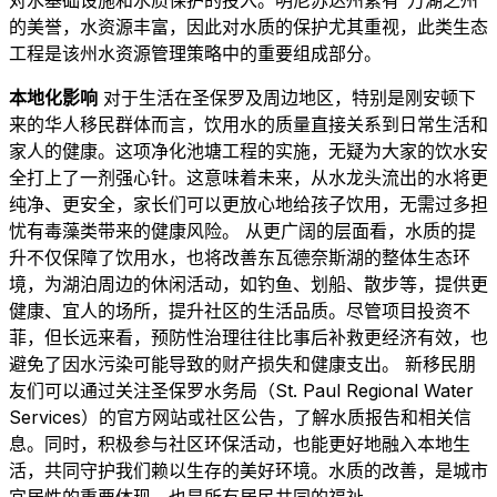
的美誉，水资源丰富，因此对水质的保护尤其重视，此类生态
工程是该州水资源管理策略中的重要组成部分。
本地化影响
对于生活在圣保罗及周边地区，特别是刚安顿下
来的华人移民群体而言，饮用水的质量直接关系到日常生活和
家人的健康。这项净化池塘工程的实施，无疑为大家的饮水安
全打上了一剂强心针。这意味着未来，从水龙头流出的水将更
纯净、更安全，家长们可以更放心地给孩子饮用，无需过多担
忧有毒藻类带来的健康风险。 从更广阔的层面看，水质的提
升不仅保障了饮用水，也将改善东瓦德奈斯湖的整体生态环
境，为湖泊周边的休闲活动，如钓鱼、划船、散步等，提供更
健康、宜人的场所，提升社区的生活品质。尽管项目投资不
菲，但长远来看，预防性治理往往比事后补救更经济有效，也
避免了因水污染可能导致的财产损失和健康支出。 新移民朋
友们可以通过关注圣保罗水务局（St. Paul Regional Water
Services）的官方网站或社区公告，了解水质报告和相关信
息。同时，积极参与社区环保活动，也能更好地融入本地生
活，共同守护我们赖以生存的美好环境。水质的改善，是城市
宜居性的重要体现，也是所有居民共同的福祉。