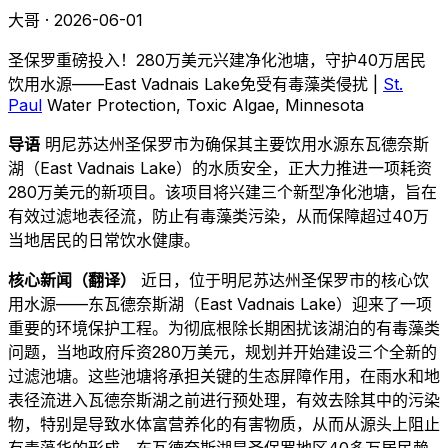
大哥 · 2026-06-01
圣保罗重磅投入！280万美元兴建净化池塘，守护40万居民
饮用水源——East Vadnais Lake免受有毒藻类侵扰 |
St.
Paul
Water Protection, Toxic Algae, Minnesota
导语
明尼苏达州圣保罗市为确保其主要饮用水源东瓦德奈斯
湖（East Vadnais Lake）的水质安全，正大力推进一项耗资
280万美元的新项目。该项目将兴建三个新型净化池塘，旨在
有效过滤地表径流，防止有毒藻类污染，从而保障超过40万
当地居民的日常饮水健康。
核心新闻（翻译）
近日，位于明尼苏达州圣保罗市的核心饮
用水源——东瓦德奈斯湖（East Vadnais Lake）迎来了一项
重要的环境保护工程。为彻底根除长期困扰该湖泊的有毒藻类
问题，当地政府斥资280万美元，规划并开始建设三个全新的
过滤池塘。这些池塘将承担关键的生态屏障作用，在雨水和地
表径流进入瓦德奈斯湖之前进行预处理，有效去除其中的污染
物，特别是导致水体富营养化的有害物质，从而从源头上阻止
有毒藻华的形成。东瓦德奈斯湖是圣保罗地区40多万居民赖