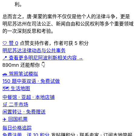
利。
总而言之，唐·莱蒙的案件不仅仅是他个人的法律斗争，更是
明尼苏达州在司法公正、新闻自由和公民权利等多个重要领域
的一次深刻反思和考验。
🤍 赞 0
点赞支持作者，作者可获 5 积分
明尼苏达法律动态与公共事务
📍 查看更多明尼阿波利斯相关内容 →
890mn 还能帮你 👇
🚗 驾照笔试模拟
150 题中英双语 · 免费试做
🗺️ 生活地图
中餐馆 · 亚超 · 本地店铺
🛒 二手市场
闲置转让 · 免费赠送
✈️ 回国机票
每日价格追踪
免费注册，送 10 积分
发帖赚积分 · 联系卖家 · 订阅本地简报