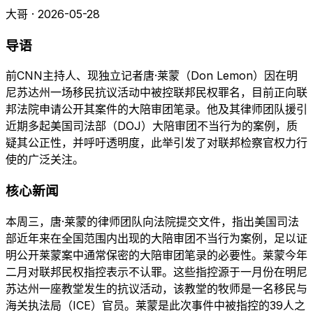
大哥 · 2026-05-28
导语
前CNN主持人、现独立记者唐·莱蒙（Don Lemon）因在明
尼苏达州一场移民抗议活动中被控联邦民权罪名，目前正向联
邦法院申请公开其案件的大陪审团笔录。他及其律师团队援引
近期多起美国司法部（DOJ）大陪审团不当行为的案例，质
疑其公正性，并呼吁透明度，此举引发了对联邦检察官权力行
使的广泛关注。
核心新闻
本周三，唐·莱蒙的律师团队向法院提交文件，指出美国司法
部近年来在全国范围内出现的大陪审团不当行为案例，足以证
明公开莱蒙案中通常保密的大陪审团笔录的必要性。莱蒙今年
二月对联邦民权指控表示不认罪。这些指控源于一月份在明尼
苏达州一座教堂发生的抗议活动，该教堂的牧师是一名移民与
海关执法局（ICE）官员。莱蒙是此次事件中被指控的39人之