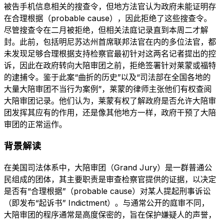
被告手机信息相关的搜查令，但地方法官认为政府未能证明存
在合理根据（probable cause），因此拒绝了这些搜查令。
尽管搜查令在二月被拒绝，但相关法庭记录直到本周二才解
封。此前，包括明尼苏达州首席联邦法官在内的多位法官，都
未发现足够合理根据支持检察官最初针对这两名记者提出的控
诉，因此在政府转向大陪审团之前，拒绝签署针对莱蒙或福特
的逮捕令。鉴于此案“曲折的历史”以及“司法部在全国各地的
大量大陪审团不当行为案例”，莱蒙的律师主张他们有权查阅
大陪审团记录。他们认为，莱蒙有权了解政府是否允许大陪审
团发挥其应有的作用，还是像其他地方一样，政府干预了大陪
审团的正常运作。
背景解读
在美国司法体系中，大陪审团（Grand Jury）是一群普通公
民组成的团体，其主要职责是审查检察官提供的证据，以决定
是否有“合理根据”（probable cause）对某人提起刑事诉讼
（即发布“起诉书” Indictment）。与通常公开的庭审不同，
大陪审团的程序通常是高度保密的，旨在保护嫌疑人的声誉，