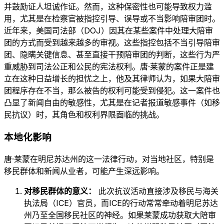
并鼓励证人坦诚作证。然而，这种保密性也可能导致权力滥
用，尤其是在检察官被指控引导、误导或不当影响陪审团时。
近年来，美国司法部（DOJ）因其在某些案件中处理大陪审
团的方式而受到越来越多的审视。这些指控包括不当引导陪审
团、隐瞒关键信息、甚至直接干预陪审团的判断，这些行为严
重威胁到司法公正和公民的宪法权利。唐·莱蒙的案件正是建
立在这种日益增长的担忧之上，他及其律师认为，如果大陪审
团程序存在不当，那么被告的权利可能受到侵犯。这一案件也
凸显了新闻自由的敏感性，尤其是在记者报道敏感事件（如移
民抗议）时，其角色和权利界限面临的挑战。
本地化影响
唐·莱蒙在明尼苏达州的这一法律行动，对当地社区，特别是
移民群体和新闻从业者，可能产生深远影响。
对移民群体的意义：
此次抗议活动直接涉及移民与海关
执法局（ICE）官员，而ICE的行动常常牵动着明尼苏达
州乃至全国移民社区的神经。如果莱蒙成功获取大陪审