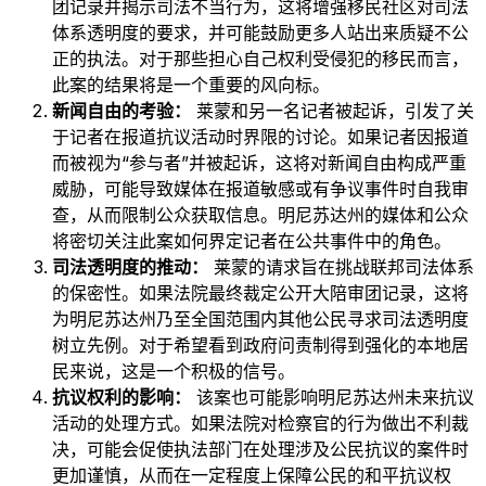
团记录并揭示司法不当行为，这将增强移民社区对司法
体系透明度的要求，并可能鼓励更多人站出来质疑不公
正的执法。对于那些担心自己权利受侵犯的移民而言，
此案的结果将是一个重要的风向标。
新闻自由的考验：
莱蒙和另一名记者被起诉，引发了关
于记者在报道抗议活动时界限的讨论。如果记者因报道
而被视为“参与者”并被起诉，这将对新闻自由构成严重
威胁，可能导致媒体在报道敏感或有争议事件时自我审
查，从而限制公众获取信息。明尼苏达州的媒体和公众
将密切关注此案如何界定记者在公共事件中的角色。
司法透明度的推动：
莱蒙的请求旨在挑战联邦司法体系
的保密性。如果法院最终裁定公开大陪审团记录，这将
为明尼苏达州乃至全国范围内其他公民寻求司法透明度
树立先例。对于希望看到政府问责制得到强化的本地居
民来说，这是一个积极的信号。
抗议权利的影响：
该案也可能影响明尼苏达州未来抗议
活动的处理方式。如果法院对检察官的行为做出不利裁
决，可能会促使执法部门在处理涉及公民抗议的案件时
更加谨慎，从而在一定程度上保障公民的和平抗议权