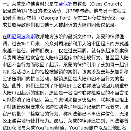
一。莱蒙坚称他当时只是在
圣保罗
市教会（Cities Church）
记录这场1月18日的抗议活动，并非参与者。他与另一位独立
记者乔治亚·福特（Georgia Fort）早在二月便提出动议，要
求获取导致他们和其他七人被起诉的大陪审团会议记录。
在
明尼阿波利斯
联邦地方法院的最新文件中，莱蒙的律师强
调，过去15个月来，公众对司法部利用大陪审团程序的方式越
来越不信任。律师们表示，仅在过去两周，就有多起法院案例
斥责司法部检察官在大陪审团程序中的违规行为，甚至因大陪
审团不当行为而驳回了起诉。莱蒙的律师引用了芝加哥一起针
对四名活动人士的指控被撤销的案例，该案涉及去年芝加哥移
民镇压期间的抗议活动，撤销原因是大陪审团不当行为的指
控。此外，他们还提到了怀俄明州三名联邦法官驳回九项重罪
大陪审团起诉的案例，原因是一名临时联邦检察官的不当言论
可能影响了陪审团。第三个案例来自罗德岛州，联邦法官阻止
了特朗普政府要求获取跨性别青少年医疗记录的广泛要求，法
官严厉批评了检察官的行为，称司法部已不再值得信任，无法
公正诚实地行使其权力。最后，莱蒙的律师还提到，司法部曾
试图获取与莱蒙YouTube频道、YouTube账户以及其他四名