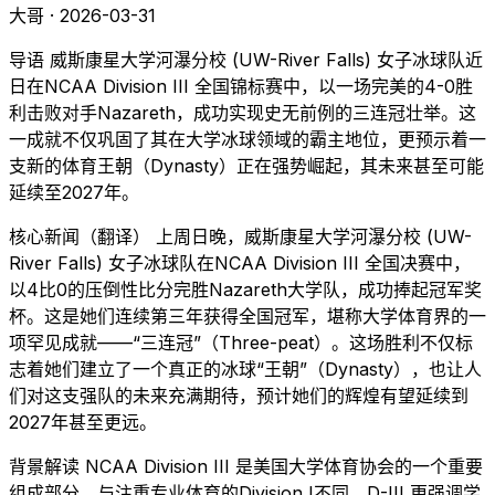
大哥 · 2026-03-31
导语 威斯康星大学河瀑分校 (UW-River Falls) 女子冰球队近
日在NCAA Division III 全国锦标赛中，以一场完美的4-0胜
利击败对手Nazareth，成功实现史无前例的三连冠壮举。这
一成就不仅巩固了其在大学冰球领域的霸主地位，更预示着一
支新的体育王朝（Dynasty）正在强势崛起，其未来甚至可能
延续至2027年。
核心新闻（翻译） 上周日晚，威斯康星大学河瀑分校 (UW-
River Falls) 女子冰球队在NCAA Division III 全国决赛中，
以4比0的压倒性比分完胜Nazareth大学队，成功捧起冠军奖
杯。这是她们连续第三年获得全国冠军，堪称大学体育界的一
项罕见成就——“三连冠”（Three-peat）。这场胜利不仅标
志着她们建立了一个真正的冰球“王朝”（Dynasty），也让人
们对这支强队的未来充满期待，预计她们的辉煌有望延续到
2027年甚至更远。
背景解读 NCAA Division III 是美国大学体育协会的一个重要
组成部分，与注重专业体育的Division I不同，D-III 更强调学