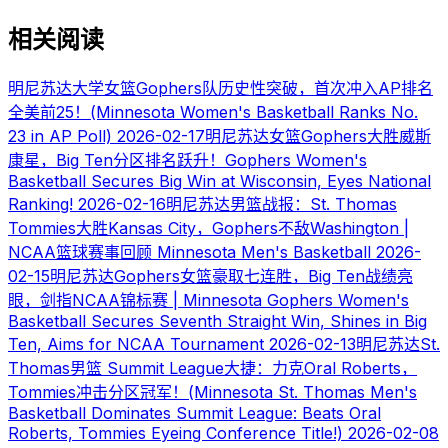
相关阅读
明尼苏达大学女篮Gophers队历史性突破，首次冲入AP排名
全美前25！(Minnesota Women's Basketball Ranks No.
23 in AP Poll)
2026-02-17
明尼苏达女篮Gophers大胜威斯
康星，Big Ten分区排名跃升！Gophers Women's
Basketball Secures Big Win at Wisconsin, Eyes National
Ranking!
2026-02-16
明尼苏达男篮战报：St. Thomas
Tommies大胜Kansas City，Gophers不敌Washington |
NCAA篮球赛事回顾 Minnesota Men's Basketball
2026-
02-15
明尼苏达Gophers女篮豪取七连胜，Big Ten战绩亮
眼，剑指NCAA锦标赛 | Minnesota Gophers Women's
Basketball Secures Seventh Straight Win, Shines in Big
Ten, Aims for NCAA Tournament
2026-02-13
明尼苏达St.
Thomas男篮 Summit League大捷：力克Oral Roberts，
Tommies冲击分区冠军！(Minnesota St. Thomas Men's
Basketball Dominates Summit League: Beats Oral
Roberts, Tommies Eyeing Conference Title!)
2026-02-08