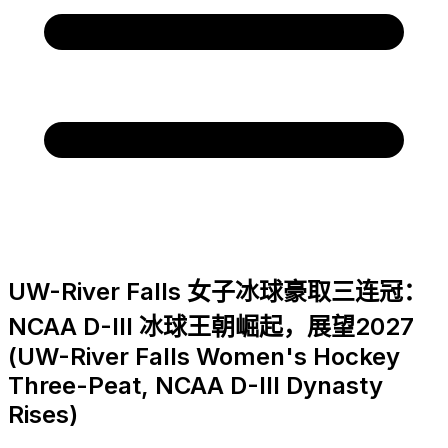
UW-River Falls 女子冰球豪取三连冠：
NCAA D-III 冰球王朝崛起，展望2027
(UW-River Falls Women's Hockey
Three-Peat, NCAA D-III Dynasty
Rises)