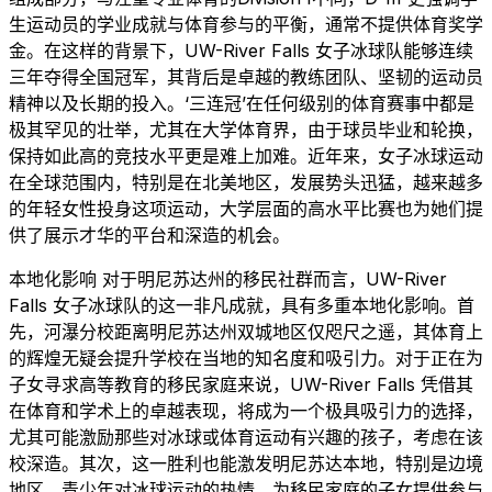
生运动员的学业成就与体育参与的平衡，通常不提供体育奖学
金。在这样的背景下，UW-River Falls 女子冰球队能够连续
三年夺得全国冠军，其背后是卓越的教练团队、坚韧的运动员
精神以及长期的投入。‘三连冠’在任何级别的体育赛事中都是
极其罕见的壮举，尤其在大学体育界，由于球员毕业和轮换，
保持如此高的竞技水平更是难上加难。近年来，女子冰球运动
在全球范围内，特别是在北美地区，发展势头迅猛，越来越多
的年轻女性投身这项运动，大学层面的高水平比赛也为她们提
供了展示才华的平台和深造的机会。
本地化影响 对于明尼苏达州的移民社群而言，UW-River
Falls 女子冰球队的这一非凡成就，具有多重本地化影响。首
先，河瀑分校距离明尼苏达州双城地区仅咫尺之遥，其体育上
的辉煌无疑会提升学校在当地的知名度和吸引力。对于正在为
子女寻求高等教育的移民家庭来说，UW-River Falls 凭借其
在体育和学术上的卓越表现，将成为一个极具吸引力的选择，
尤其可能激励那些对冰球或体育运动有兴趣的孩子，考虑在该
校深造。其次，这一胜利也能激发明尼苏达本地，特别是边境
地区，青少年对冰球运动的热情，为移民家庭的子女提供参与