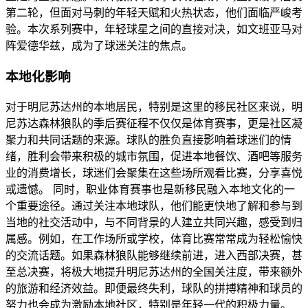
第二轮，但面对马刺的年轻天赋和火热状态，他们面临严峻考
验。本次系列赛中，年轻球星之间的直接对决，如文班亚马对
阵爱德华兹，成为了球迷关注的焦点。
本地化影响
对于明尼苏达州的本地居民，特别是这里的移民社区来说，明
尼苏达森林狼队的季后赛征程不仅仅是体育赛事，更是社区凝
聚力和共同话题的来源。球队的胜负直接影响着球迷们的情
绪，胜利会带来积极的城市氛围，促进本地餐饮、酒吧等服务
业的消费增长，球迷们会聚集在这些场所观看比赛，分享喜悦
或遗憾。 同时，职业体育赛事也是新移民融入本地文化的一
个重要途径。通过关注本地球队，他们能更快地了解和参与到
当地的社交活动中，与不同背景的人建立共同兴趣，感受到归
属感。例如，在工作场所或学校，体育比赛常常成为轻松愉快
的交流话题。如果森林狼队能够继续前进，进入西部决赛，甚
至总决赛，将极大地提升明尼苏达州的全国关注度，带来额外
的旅游和经济效益。即便最终失利，球队的拼搏精神和球员的
努力也会成为激励本地社区，特别是年轻一代的积极力量。