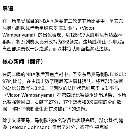
导语
在一场备受瞩目的NBA季后赛第二轮第五场比赛中，圣安东
尼奥马刺队凭借新星维克多·文班亚马（Victor
Wembanyama）的出色表现，以126-97大胜明尼苏达森林
狼队，将系列赛大比分改写为3-2领先。这场胜利让马刺队距
离西部决赛仅一步之遥，而森林狼队则面临淘汰边缘。
核心新闻（翻译）
在周二晚的NBA季后赛焦点战中，圣安东尼奥马刺队以126比
97的比分，在主场击败了明尼苏达森林狼队，将西部半决赛
的总比分改写为3比2。马刺队的法国状元维克多·文班亚马
（Victor Wembanyama）在第四场比赛被驱逐出场后，本场
比赛强势回归，贡献了27分、17个篮板和3次盖帽的全面数
据，弥补了他职业生涯首次被罚下的遗憾。
除了文班亚马，马刺队的多名球员也表现亮眼。凯尔登·约翰
逊（Keldon Johnson）贡献了21分，德亚伦·福克斯