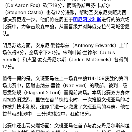
（De'Aaron Fox）砍下18分，而新秀斯蒂芬·卡斯尔
（Stephon Castle）也有17分进账，帮助圣安东尼奥距离西
部决赛更近一步。他们将在周五于
明尼阿波利斯
进行的第六场
比赛中，力争击败森林狼，从而晋级并对阵俄克拉荷马城雷霆
队。
明尼苏达方面，安东尼·爱德华兹（Anthony Edwards）上半
场仅得8分，全场拿下20分。朱利叶斯·兰德尔（Julius
Randle）和杰登·麦克丹尼尔斯（Jaden McDaniels）各得到
17分。
值得一提的是，文班亚马在上一场森林狼114-109获胜的第四
场比赛中，因肘击纳兹·里德（Naz Reid）的喉部，被判二级
恶意犯规（Flagrant 2 foul）而提前离场。本场比赛双方身体
对抗依旧激烈，里德在首节快结束时，一次推搡文班亚马的动
作被判技术犯规，这似乎进一步激发了文班亚马的斗志。他在
首节就8投6中，三分球3投2中，狂砍18分。
比赛中还出现火爆场面：文班亚马在首节与麦克丹尼尔斯纠缠